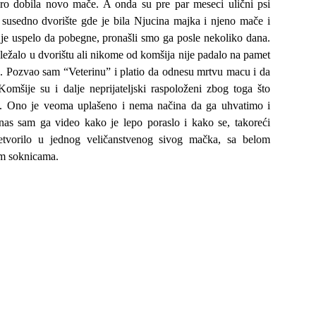
ro dobila novo mače. A onda su pre par meseci ulični psi
u susedno dvorište gde je bila Njucina majka i njeno mače i
 je uspelo da pobegne, pronašli smo ga posle nekoliko dana.
ležalo u dvorištu ali nikome od komšija nije padalo na pamet
e. Pozvao sam “Veterinu” i platio da odnesu mrtvu macu i da
Komšije su i dalje neprijateljski raspoloženi zbog toga što
. Ono je veoma uplašeno i nema načina da ga uhvatimo i
s sam ga video kako je lepo poraslo i kako se, takoreći
etvorilo u jednog veličanstvenog sivog mačka, sa belom
m soknicama.