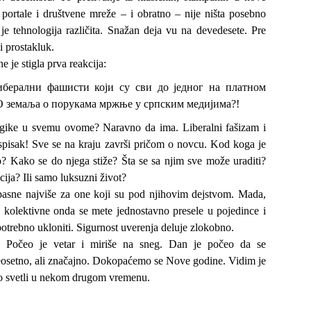
portale i društvene mreže – i obratno – nije ništa posebno
je tehnologija različita. Snažan deja vu na devedesete. Pre
i prostakluk.
 je stigla prva reakcija:
ерални фашисти који су сви до једног на платном
 земаља о порукама мржње у српским медијима?!
ogike u svemu ovome? Naravno da ima. Liberalni fašizam i
pisak! Sve se na kraju završi pričom o novcu. Kod koga je
? Kako se do njega stiže? Šta se sa njim sve može uraditi?
cija? Ili samo luksuzni život?
pasne najviše za one koji su pod njihovim dejstvom. Mada,
u kolektivne onda se mete jednostavno presele u pojedince i
potrebno ukloniti. Sigurnost uverenja deluje zlokobno.
e. Počeo je vetar i miriše na sneg. Dan je počeo da se
osetno, ali značajno. Dokopaćemo se Nove godine. Vidim je
o svetli u nekom drugom vremenu.