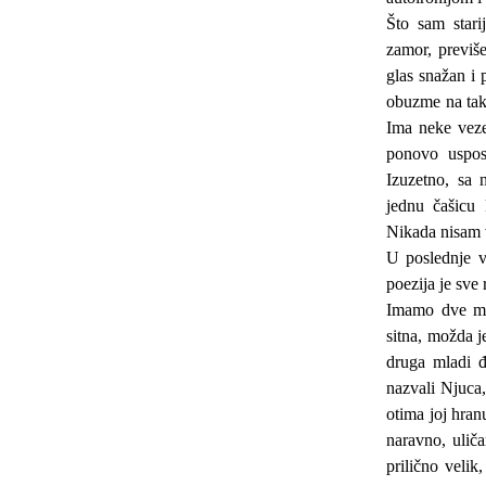
Što sam stari
zamor, previše
glas snažan i 
obuzme na tak
Ima neke veze
ponovo uspos
Izuzetno, sa 
jednu čašicu 
Nikada nisam v
U poslednje 
poezija je sve
Imamo dve mač
sitna, možda 
druga mladi 
nazvali Njuca,
otima joj hran
naravno, ulič
prilično veli