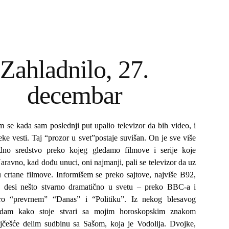
Zahladnilo, 27.
decembar
m se kada sam poslednji put upalio televizor da bih video, i
eke vesti. Taj “prozor u svet”postaje suvišan. On je sve više
no sredstvo preko kojeg gledamo filmove i serije koje
ravno, kad dođu unuci, oni najmanji, pali se televizor da uz
u crtane filmove. Informišem se preko sajtove, najviše B92,
se desi nešto stvarno dramatično u svetu – preko BBC-a i
o “prevrnem” “Danas” i “Politiku”. Iz nekog blesavog
edam kako stoje stvari sa mojim horoskopskim znakom
češće delim sudbinu sa Sašom, koja je Vodolija. Dvojke,