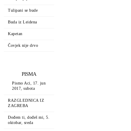
Tulipani se bude
Buda iz Leidena
Kapetan
Čovjek nije drvo
PISMA
Pismo Aci, 17. jun
2017, subota
RAZGLEDNICA IZ
ZAGREBA
Dođem ti, dođeš mi, 5.
oktobar, sreda