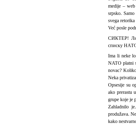
medije – web 
srpsko. Samo 
svega retorika 
Već posle podne
СИКТЕР! Либ
списку НАТО
Ima li neke l
NATO platni s
novac? Koliko
Neka privatiza
Opsesije su o
ako prerastu 
grupe koje je 
Zahladnilo j
produžava. Ne
kako nestvarn