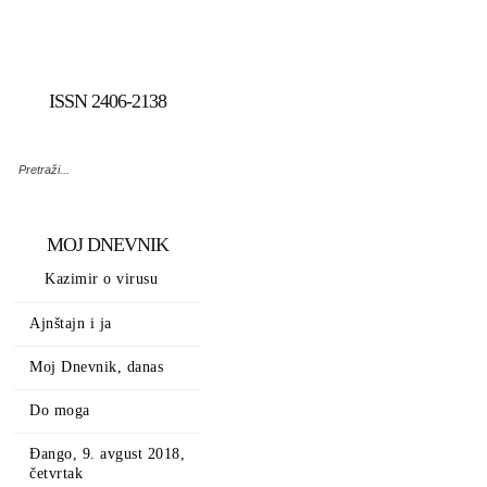
ISSN 2406-2138
MOJ DNEVNIK
Kazimir o virusu
Ajnštajn i ja
Moj Dnevnik, danas
Do moga
Đango, 9. avgust 2018,
četvrtak