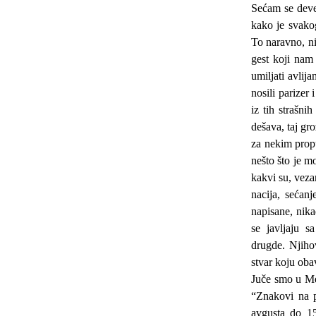
Sećam se deved
kako je svakog
To naravno, ni
gest koji nam 
umiljati avlij
nosili parizer 
iz tih strašn
dešava, taj gro
za nekim prop
nešto što je m
kakvi su, vez
nacija, sećan
napisane, nika
se javljaju s
drugde. Njiho
stvar koju oba
Juče smo u Me
“Znakovi na p
avgusta do 15