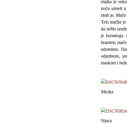
majka je usko
noću uleteli 
ubili je. Mače
Telo mačke je 
da nešto urad
je kremiraju. 
hranimo mače
udomimo. Dana
odjednom, pr
maskom i beli
Micika
Njuca