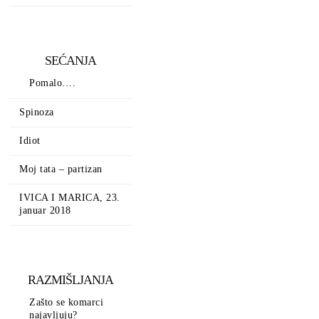
SEĆANJA
Pomalo….
Spinoza
Idiot
Moj tata – partizan
IVICA I MARICA, 23.
januar 2018
RAZMIŠLJANJA
Zašto se komarci
najavljuju?