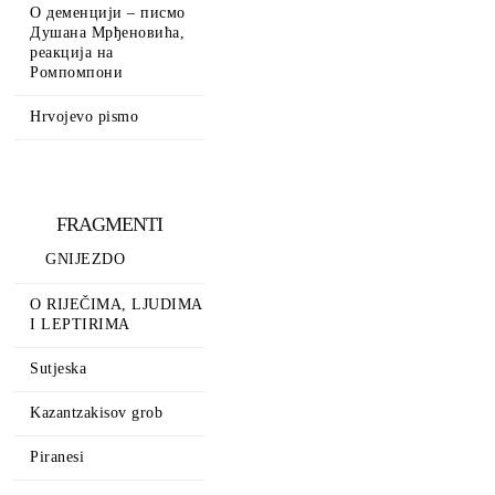
О деменцији – писмо
Душана Мрђеновића,
реакција на
Ромпомпони
Hrvojevo pismo
FRAGMENTI
GNIJEZDO
O RIJEČIMA, LJUDIMA
I LEPTIRIMA
Sutjeska
Kazantzakisov grob
Piranesi