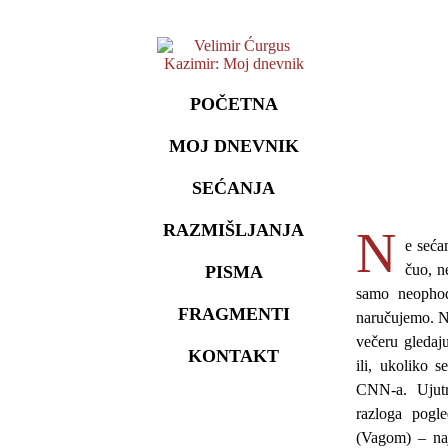
POČETNA
MOJ DNEVNIK
SEĆANJA
RAZMIŠLJANJA
N
e seća
čuo, n
PISMA
samo neophod
FRAGMENTI
naručujemo. Na
večeru gledaj
KONTAKT
ili, ukoliko 
CNN-a. Ujutr
razloga pogl
(Vagom) – naj