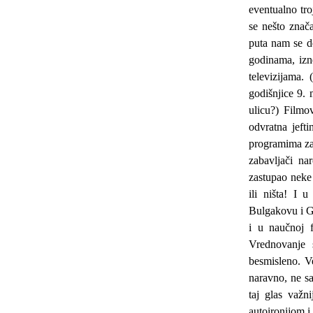
eventualno tro
se nešto znača
puta nam se d
godinama, izne
televizijama.
godišnjice 9. 
ulicu?) Filmov
odvratna jeft
programima za
zabavljači na
zastupao neke 
ili ništa! I
Bulgakovu i G
i u naučnoj f
Vrednovanje 
besmisleno. Ve
naravno, ne sa
taj glas važni
autoironijom i 