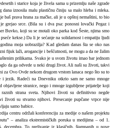
esetih i starice koja je živela sama u prizemlju naše zgrade
 dana iznosila malu plastičnu činiju sa malo hleba i mleka.
je baš prava hrana za mačke, ali je u opštoj nemaštini, to bio
je grejao srce. (Bila su i dva psa: ponosni lovački Pegaz i
aner Buvko, koji su se motali oko parka kod Šeste, njima smo
i pseće kekse.) Da li je sećanje na solidarnost i empatiju ljudi
ih godina moja uobrazilja? Kad gledam danas šta se oko nas
zni fijuk laži, arogancije i bešćutnosti, ne mogu a da ne žalim
uštenim prilikama. Svako je u svom životu imao bar jednom
oglo da ga odvede u neki drugi život. Ali naši su životi, takvi
ani za Ovo Ovde nekom drugom vrstom lanaca nego što su to
je i jezik. Radeći na Dnevniku otkrio sam ne samo mnoge
d objavljene stranice, nego i mnoge izgubljene prijatelje koji
a raznih strana sveta. Njihovi životi su definitivno negde
vi životi su stvarno njihovi. Presecanje pupčane vrpce nije
vljaju samo babice.
dija centru održali konferenciju za medije o našem projektu
utu” – analiza ekstremističkih poruka u medijima – od 1.
. decembra. To prelivanje iz klasičnih, štampanih u nove