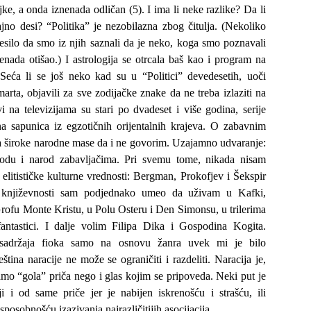
jke, a onda iznenada odličan (5). I ima li neke razlike? Da li
jno desi? “Politika” je nezobilazna zbog čitulja. (Nekoliko
esilo da smo iz njih saznali da je neko, koga smo poznavali
nada otišao.) I astrologija se otrcala baš kao i program na
 (Seća li se još neko kad su u “Politici” devedesetih, uoči
marta, objavili za sve zodijačke znake da ne treba izlaziti na
i na televizijama su stari po dvadeset i više godina, serije
ina sapunica iz egzotičnih orijentalnih krajeva. O zabavnim
 široke narodne mase da i ne govorim. Uzajamno udvaranje:
rodu i narod zabavljačima. Pri svemu tome, nikada nisam
elitističke kulturne vrednosti: Bergman, Prokofjev i Šekspir
 u književnosti sam podjednako umeo da uživam u Kafki,
rofu Monte Kristu, u Polu Osteru i Den Simonsu, u trilerima
antastici. I dalje volim Filipa Dika i Gospodina Kogita.
sadržaja fioka samo na osnovu žanra uvek mi je bilo
ština naracije ne može se ograničiti i razdeliti. Naracija je,
mo “gola” priča nego i glas kojim se pripoveda. Neki put je
ji i od same priče jer je nabijen iskrenošću i strašću, ili
sposobnošću izazivanja najrazličitijih asocijacija.