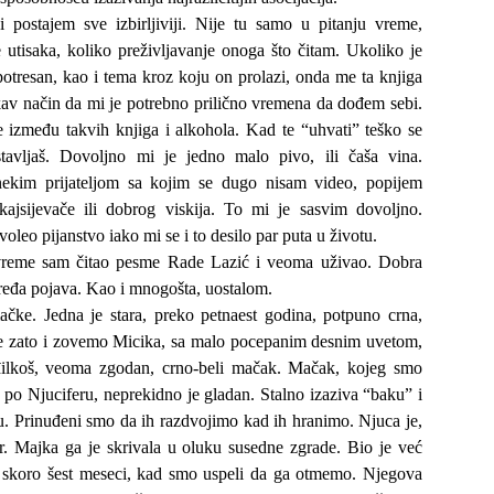
ji postajem sve izbirljiviji. Nije tu samo u pitanju vreme,
 utisaka, koliko preživljavanje onoga što čitam. Ukoliko je
potresan, kao i tema kroz koju on prolazi, onda me ta knjiga
av način da mi je potrebno prilično vremena da dođem sebi.
 između takvih knjiga i alkohola. Kad te “uhvati” teško se
tavljaš. Dovoljno mi je jedno malo pivo, ili čaša vina.
nekim prijateljom sa kojim se dugo nisam video, popijem
kajsijevače ili dobrog viskija. To mi je sasvim dovoljno.
oleo pijanstvo iako mi se i to desilo par puta u životu.
vreme sam čitao pesme Rade Lazić i veoma uživao. Dobra
 ređa pojava. Kao i mnogošta, uostalom.
ke. Jedna je stara, preko petnaest godina, potpuno crna,
je zato i zovemo Micika, sa malo pocepanim desnim uvetom,
đilkoš, veoma zgodan, crno-beli mačak. Mačak, kojeg smo
 po Njuciferu, neprekidno je gladan. Stalno izaziva “baku” i
u. Prinuđeni smo da ih razdvojimo kad ih hranimo. Njuca je,
ar. Majka ga je skrivala u oluku susedne zgrade. Bio je već
k, skoro šest meseci, kad smo uspeli da ga otmemo. Njegova