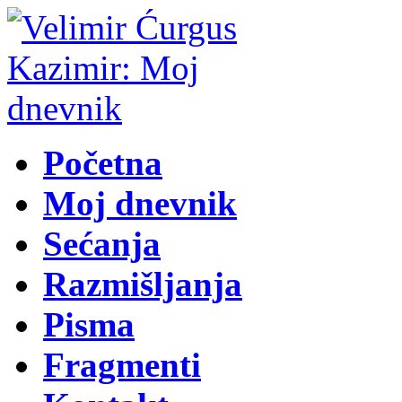
Početna
Moj dnevnik
Sećanja
Razmišljanja
Pisma
Fragmenti