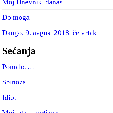
Moj Dnevnik, danas
Do moga
Đango, 9. avgust 2018, četvrtak
Sećanja
Pomalo….
Spinoza
Idiot
Moj tata – partizan