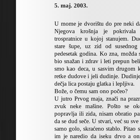
5. maj. 2003.
U mome je dvorištu do pre neki da
Njegova krošnja je pokrivala
trospratnice u kojoj stanujem. Du
stare šupe, uz zid od susednog 
pedesetak godina. Ko zna, možda sm
bio snažan i zdrav i leti prepun be
smo kao deca, u sasvim drugom kr
retke dudove i jeli dudinje. Dudinj
dečja lica postaju glatka i lepljiva.
Bože, o čemu sam ono počeo?
U jutro Prvog maja, znači na praz
zvuk neke mašine. Pošto se oko
popravlja ili zida, nisam obratio 
da se dud seče. U stvari, već su sve 
samo golo, skraćeno stablo. Pitao 
im je naredio da iseku drvo a on