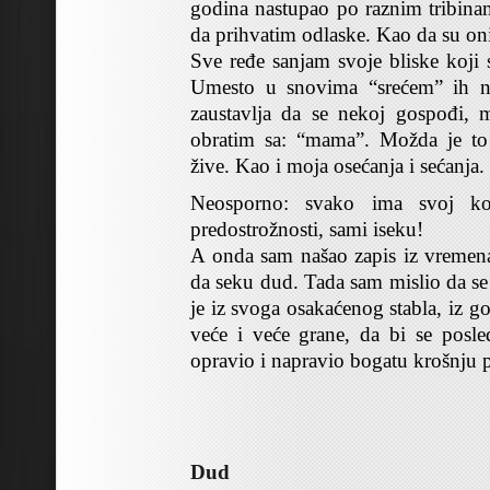
godina nastupao po raznim tribin
da prihvatim odlaske. Kao da su oni
Sve ređe sanjam svoje bliske koji s
Umesto u snovima “srećem” ih n
zaustavlja da se nekoj gospođi, 
obratim sa: “mama”. Možda je to
žive. Kao i moja osećanja i sećanja.
Neosporno: svako ima svoj ko
predostrožnosti, sami iseku!
A onda sam našao zapis iz vremena
da seku dud. Tada sam mislio da se 
je iz svoga osakaćenog stabla, iz g
veće i veće grane, da bi se posl
opravio i napravio bogatu krošnju p
Dud