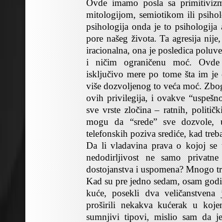
Ovde imamo posla sa primitiviz
mitologijom, semiotikom ili psiho
psihologija onda je to psihologija 
pore našeg života. Ta agresija nije
iracionalna, ona je posledica poluv
i ničim ograničenu moć. Ovde 
isključivo mere po tome šta im je 
više dozvoljenog to veća moć. Zbog 
ovih privilegija, i ovakve “uspešno
sve vrste zločina – ratnih, politič
mogu da “srede” sve dozvole, 
telefonskih poziva srediće, kad treb
Da li vladavina prava o kojoj se
nedodirljivost ne samo privatn
dostojanstva i uspomena? Mnogo t
Kad su pre jedno sedam, osam godin
kuće, posekli dva veličanstvena
proširili nekakva kućerak u koje
sumnjivi tipovi, mislio sam da j