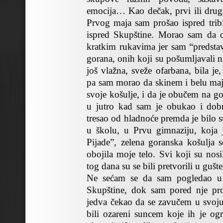
emocija… Kao dečak, prvi ili drugi
Prvog maja sam prošao ispred tribi
ispred Skupštine. Morao sam da 
kratkim rukavima jer sam “predstav
gorana, onih koji su pošumljavali n
još vlažna, sveže ofarbana, bila je,
pa sam morao da skinem i belu maj
svoje košulje, i da je obučem na go
u jutro kad sam je obukao i dob
tresao od hladnoće premda je bilo 
u školu, u Prvu gimnaziju, koja 
Pijade”, zelena goranska košulja s
obojila moje telo. Svi koji su nosi
tog dana su se bili pretvorili u gušte
Ne sećam se da sam pogledao u 
Skupštine, dok sam pored nje pr
jedva čekao da se zavučem u svoj
bili ozareni suncem koje ih je ogr