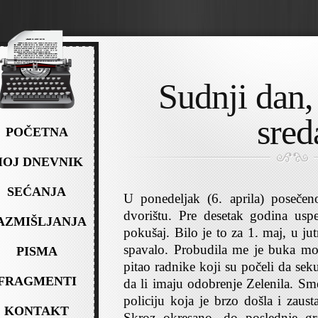
Sudnji dan, 
sred
POČETNA
OJ DNEVNIK
SEĆANJA
U ponedeljak (6. aprila) poseče
dvorištu. Pre desetak godina usp
AZMIŠLJANJA
pokušaj. Bilo je to za 1. maj, u ju
spavalo. Probudila me je buka mo
PISMA
pitao radnike koji su počeli da se
FRAGMENTI
da li imaju odobrenje Zelenila. Sm
policiju koja je brzo došla i zaust
KONTAKT
Skroz okresano, do poslednje gr