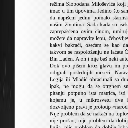
režima Slobodana Miloševića koji 
imao u tim tipovima. Jedino što sa
da napišem jednu pomalo starin
našim životima. Sada kada su isek
zaprepašćena ovim činom, umiruj
možete da napravite lepu, čehovlj
kakvi bakrači, osećam se kao d
takvom se raspoloženju ne laćate 
Bin Laden. A on i nije baš neki auto
Dok ovo pišem kroz glavu mi prol
odigrali poslednjih meseci. Nar
Legija ili Mladić obračunali sa 
ipak, ne mogu da se otrgnem s
pitanju potpuno ista matrica, is
kojemu je, u mikrosvetu dve k
dozvoljeno pravi je prototip «nar
Nije problem da se nakači na toplo
nije prošao, nije problem da dobij
linija, nije problem da dobije lo