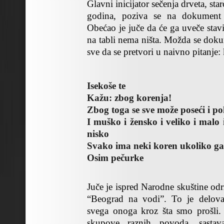
Glavni inicijator sečenja drveta, st
godina, poziva se na dokument
Obećao je juče da će ga uveče stavi
na tabli nema ništa. Možda se doku
sve da se pretvori u naivno pitanje:
Isekoše te
Kažu: zbog korenja!
Zbog toga se sve može poseći i po
I muško i žensko i veliko i malo i
nisko
Svako ima neki koren ukoliko ga
Osim pečurke
Juče je ispred Narodne skuštine od
“Beograd na vodi”. To je delova
svega onoga kroz šta smo prošli
skupove raznih povoda, sastava,