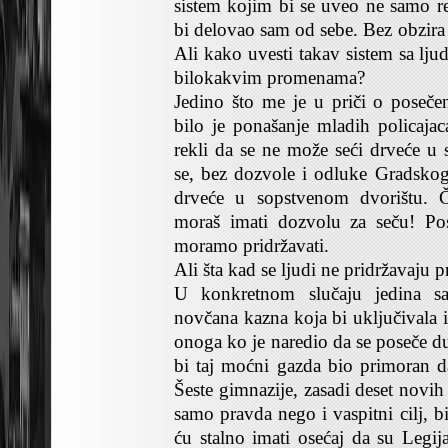
sistem kojim bi se uveo ne samo re
bi delovao sam od sebe. Bez obzira 
Ali kako uvesti takav sistem sa lju
bilokakvim promenama?
Jedino što me je u priči o poseč
bilo je ponašanje mladih policaj
rekli da se ne može seći drveće u
se, bez dozvole i odluke Gradskog 
drveće u sopstvenom dvorištu. 
moraš imati dozvolu za seču! Pos
moramo pridržavati.
Ali šta kad se ljudi ne pridržavaju p
U konkretnom slučaju jedina sat
novčana kazna koja bi uključivala 
onoga ko je naredio da se poseče 
bi taj moćni gazda bio primoran 
Šeste gimnazije, zasadi deset novi
samo pravda nego i vaspitni cilj, 
ću stalno imati osećaj da su Legij