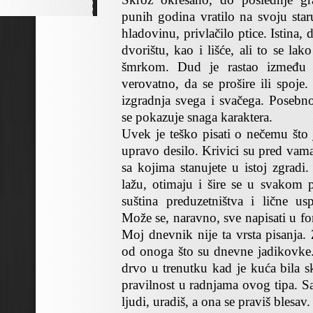
punih godina vratilo na svoju star
hladovinu, privlačilo ptice. Istina,
dvorištu, kao i lišće, ali to se la
šmrkom. Dud je rastao između 
verovatno, da se prošire ili spoje
izgradnja svega i svačega. Poseb
se pokazuje snaga karaktera.
Uvek je teško pisati o nečemu što j
upravo desilo. Krivici su pred vama
sa kojima stanujete u istoj zgradi
lažu, otimaju i šire se u svakom p
suština preduzetništva i lične u
Može se, naravno, sve napisati u form
Moj dnevnik nije ta vrsta pisanja
od onoga što su dnevne jadikovke.
drvo u trenutku kad je kuća bila s
pravilnost u radnjama ovog tipa. Sa
ljudi, uradiš, a ona se praviš blesav.