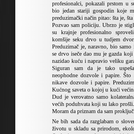
profesionalci, pokazali prstom u 
bio jedan stariji gospodin koje 
preduzimački način pitao: šta je, šta
Pozvao sam policiju. Ubrzo je stigl
su krajnje profesionalno sprovel
komšije seku drvo u tudjem dvori
Preduzimač je, naravno, bio samo i
se drvo iseče dao mu je gazda koji 
nazidao kuću i napravio veliku gara
Siguran sam da je tako uspeš
neophodne dozvole i papire. Što 
nikave dozvole i papire. Preduzi
Kućnog saveta o kojoj u kući većina
Dud je verovatno samo kolateraln
većih poduhvata koji su lako prošli
Moram da priznam da sam proključ
Ne bih sada da razglabam o sloven
životu u skladu sa prirodom, ekolo