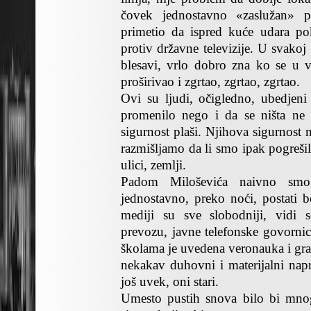
čovek jednostavno «zaslužan» 
primetio da ispred kuće udara po
protiv državne televizije. U svakoj 
blesavi, vrlo dobro zna ko se u 
proširivao i zgrtao, zgrtao, zgrtao.
Ovi su ljudi, očigledno, ubedjeni
promenilo nego i da se ništa ne
sigurnost plaši. Njihova sigurnost
razmišljamo da li smo ipak pogrešili
ulici, zemlji.
Padom Miloševića naivno smo 
jednostavno, preko noći, postati b
mediji su sve slobodniji, vidi 
prevozu, javne telefonske govornic
školama je uvedena veronauka i gra
nekakav duhovni i materijalni napr
još uvek, oni stari.
Umesto pustih snova bilo bi mnog