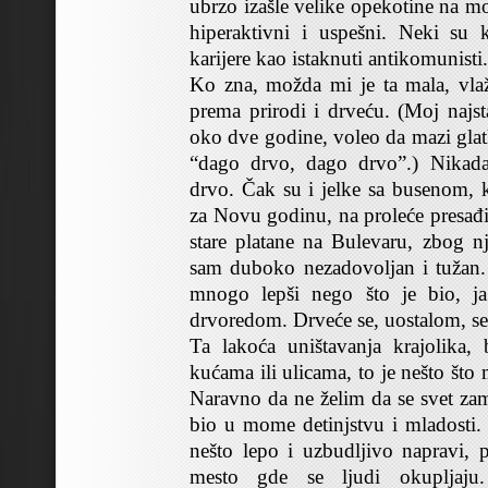
ubrzo izašle velike opekotine na m
hiperaktivni i uspešni. Neki su ka
karijere kao istaknuti antikomunisti.
Ko zna, možda mi je ta mala, vlaž
prema prirodi i drveću. (Moj najst
oko dve godine, voleo da mazi glat
“dago drvo, dago drvo”.) Nikada
drvo. Čak su i jelke sa busenom,
za Novu godinu, na proleće presađi
stare platane na Bulevaru, zbog nj
sam duboko nezadovoljan i tužan. 
mnogo lepši nego što je bio, ja
drvoredom. Drveće se, uostalom, se
Ta lakoća uništavanja krajolika,
kućama ili ulicama, to je nešto što
Naravno da ne želim da se svet zamr
bio u mome detinjstvu i mladosti
nešto lepo i uzbudljivo napravi,
mesto gde se ljudi okupljaju