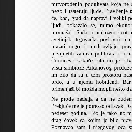
mrtvorođenih poduhvata koja ne 
nego i rasteruju ljude. Pravljenje 
će, kao, grad da napravi i veliki p
ljudi, pokazalo se, mimo ekono
promašaj. Sada u najužem centru
avetinjski trgovačko-poslovni cen
prazni nego i predstavljaju pra
brzopletih zamisli političara i ur
Čumićevo sokače bilo mi je odvr
vrsta simbioze Arkanovog preduzetn
im bilo da su u tom prostoru nasu
brdo, a u njemu hobitlend. Bar 
primenjaši bi možda mogli nešto da
Ne prođe nedelja a da ne budem
Prekjuče me je potresao odlazak Da
pedeset godina. Bio je tako norma
drag čovek sa kojim je bilo pravo
Poznavao sam i njegovog oca 