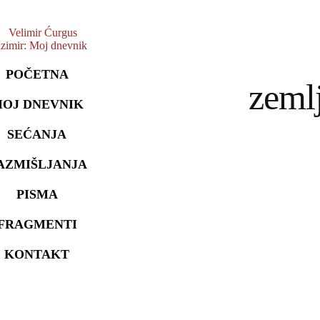
POČETNA
zeml
OJ DNEVNIK
SEĆANJA
AZMIŠLJANJA
PISMA
FRAGMENTI
KONTAKT