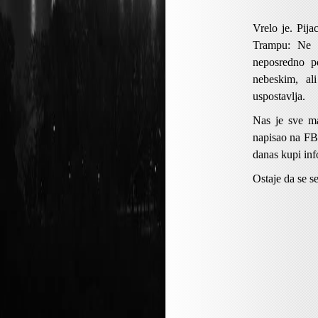
Vrelo je. Pija
Trampu: Ne d
neposredno p
nebeskim, al
uspostavlja.
Nas je sve ma
napisao na FB-
danas kupi inf
Ostaje da se s