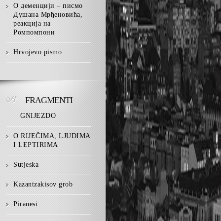
О деменцији – писмо
Душана Мрђеновића,
реакција на
Ромпомпони
Hrvojevo pismo
FRAGMENTI
GNIJEZDO
O RIJEČIMA, LJUDIMA
I LEPTIRIMA
Sutjeska
Kazantzakisov grob
Piranesi