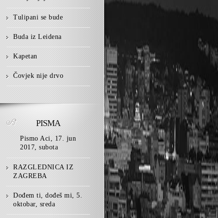
Tulipani se bude
Buda iz Leidena
Kapetan
Čovjek nije drvo
PISMA
Pismo Aci, 17. jun
2017, subota
RAZGLEDNICA IZ
ZAGREBA
Dođem ti, dođeš mi, 5.
oktobar, sreda