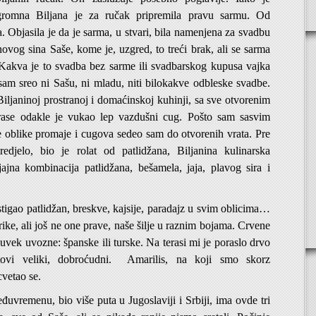
ogromna Biljana je za ručak pripremila pravu sarmu. Od
. Objasila je da je sarma, u stvari, bila namenjena za svadbu
ovog sina Saše, kome je, uzgred, to treći brak, ali se sarma
– Kakva je to svadba bez sarme ili svadbarskog kupusa vajka
sam sreo ni Sašu, ni mladu, niti bilokakve odbleske svadbe.
iljaninoj prostranoj i domaćinskoj kuhinji, sa sve otvorenim
rase odakle je vukao lep vazdušni cug. Pošto sam sasvim
e oblike promaje i cugova sedeo sam do otvorenih vrata. Pre
edjelo, bio je rolat od patlidžana, Biljanina kulinarska
sjajna kombinacija patlidžana, bešamela, jaja, plavog sira i
 stigao patlidžan, breskve, kajsije, paradajz u svim oblicima…
prike, ali još ne one prave, naše šilje u raznim bojama. Crvene
uvek uvozne: španske ili turske. Na terasi mi je poraslo drvo
tovi veliki, dobroćudni. Amarilis, na koji smo skorz
cvetao se.
đuvremenu, bio više puta u Jugoslaviji i Srbiji, ima ovde tri