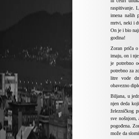
ili četiri unu
raspitivanje.
imena naših 
mrtvi, neki i 
On je i bio na
godina!
Zoran priča o
imaju, on i nj
je potrebno o
potrebno za z
litre vode d
obavezno dipl
Biljana, u jed
njen deda koj
železničkog p
sve nošnjom, 
pogođena. Zora
može da slomi 