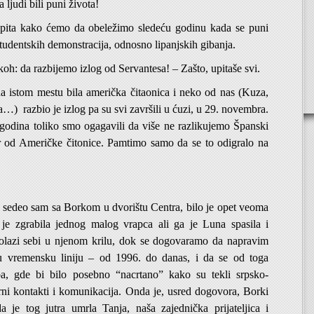
ljudi bili puni života!
pita kako ćemo da obeležimo sledeću godinu kada se puni
tudentskih demonstracija, odnosno lipanjskih gibanja.
koh: da razbijemo izlog od Servantesa! – Zašto, upitaše svi.
na istom mestu bila američka čitaonica i neko od nas (Kuza,
a…) razbio je izlog pa su svi završili u ćuzi, u 29. novembra.
 godina toliko smo ogagavili da više ne razlikujemo Španski
ar od Američke čitonice. Pamtimo samo da se to odigralo na
 sedeo sam sa Borkom u dvorištu Centra, bilo je opet veoma
je zgrabila jednog malog vrapca ali ga je Luna spasila i
olazi sebi u njenom krilu, dok se dogovaramo da napravim
u vremensku liniju – od 1996. do danas, i da se od toga
ba, gde bi bilo posebno “nacrtano” kako su tekli srpsko-
rni kontakti i komunikacija. Onda je, usred dogovora, Borki
 je tog jutra umrla Tanja, naša zajednička prijateljica i