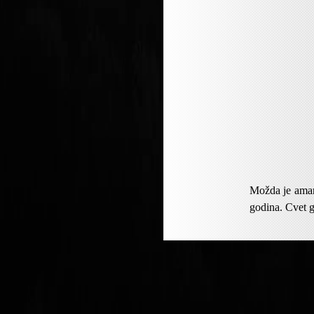
Možda je amar
godina. Cvet g