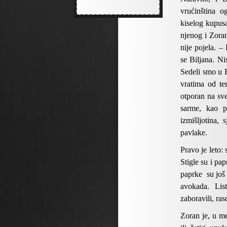
vrućinština 
kiselog kupusa
njenog i Zoran
nije pojela. 
se Biljana. Ni
Sedeli smo u B
vratima od te
otporan na sv
sarme, kao pr
izmišljotina, 
pavlake.
Pravo je leto:
Stigle su i pa
paprke su još 
avokada. Lis
zaboravili, ras
Zoran je, u me