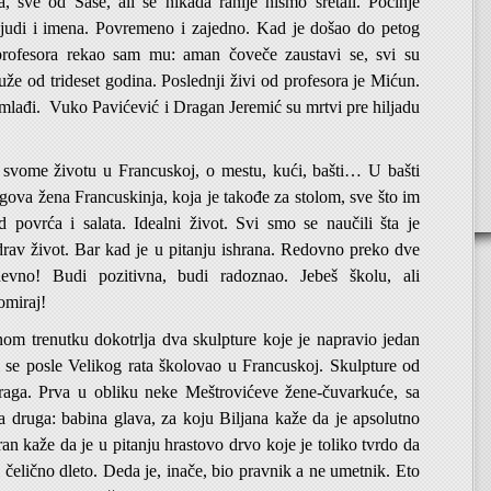
ka, sve od Saše, ali se nikada ranije nismo sretali. Počinje
 Ljudi i imena. Povremeno i zajedno. Kad je došao do petog
profesora rekao sam mu: aman čoveče zaustavi se, svi su
duže od trideset godina. Poslednji živi od profesora je Mićun.
jmlađi. Vuko Pavićević i Dragan Jeremić su mrtvi pre hiljadu
 svome životu u Francuskoj, o mestu, kući, bašti… U bašti
egova žena Francuskinja, koja je takođe za stolom, sve što im
d povrća i salata. Idealni život. Svi smo se naučili šta je
drav život. Bar kad je u pitanju ishrana. Redovno preko dve
nevno! Budi pozitivna, budi radoznao. Jebeš školu, ali
omiraj!
nom trenutku dokotrlja dva skulpture koje je napravio jedan
i se posle Velikog rata školovao u Francuskoj. Skulpture od
raga. Prva u obliku neke Meštrovićeve žene-čuvarkuće, sa
a druga: babina glava, za koju Biljana kaže da je apsolutno
n kaže da je u pitanju hrastovo drvo koje je toliko tvrdo da
čelično dleto. Deda je, inače, bio pravnik a ne umetnik. Eto