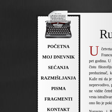
Ru
U
POČETNA
četvrt
Francu
MOJ DNEVNIK
pet godina. U
čistu filozof
SEĆANJA
preduzimač, k
RAZMIŠLJANJA
Kaže mi da je 
neprevodivo, 
PISMA
ne vidite čet
vrsta istraživa
FRAGMENTI
ono što je pok
KONTAKT
Naravno, i B