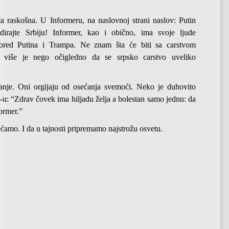
ca raskošna. U Informeru, na naslovnoj strani naslov: Putin
irajte Srbiju! Informer, kao i obično, ima svoje ljude
ored Putina i Trampa. Ne znam šta će biti sa carstvom
i više je nego očigledno da se srpsko carstvo uveliko
nje. Oni orgijaju od osećanja svemoći. Neko je duhovito
u: “Zdrav čovek ima hiljadu želja a bolestan samo jednu: da
ormer.”
ećamo. I da u tajnosti pripremamo najstrožu osvetu.