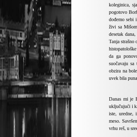
koleginica, s
pogotovo Bork
dođemo sebi i 
živi sa Mišo
desetak dana, 
Tanja strašno 
histopatološke
da ga ponovo
suočavaju sa
obzira na bol
uvek bila pun
Danas mi je Bi
uključujući i 
iste, uredne,
meso. Savršen
vrhu reš, u sre