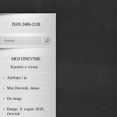
ISSN 2406-2138
MOJ DNEVNIK
Kazimir o virusu
Ajnštajn i ja
Moj Dnevnik, danas
Do moga
Đango, 9. avgust 2018,
četvrtak