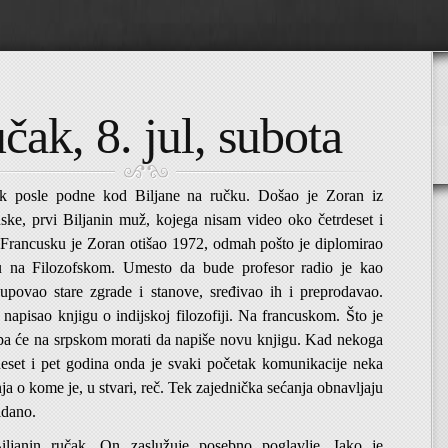
čak, 8. jul, subota
ak posle podne kod Biljane na ručku. Došao je Zoran iz
ske, prvi Biljanin muž, kojega nisam video oko četrdeset i
 Francusku je Zoran otišao 1972, odmah pošto je diplomirao
iju na Filozofskom. Umesto da bude profesor radio je kao
upovao stare zgrade i stanove, sređivao ih i preprodavao.
napisao knjigu o indijskoj filozofiji. Na francuskom. Što je
pa će na srpskom morati da napiše novu knjigu. Kad nekoga
rdeset i pet godina onda je svaki početak komunikacije neka
nja o kome je, u stvari, reč. Tek zajednička sećanja obnavljaju
idano.
iljanin ručak. On zaslužuje posebno poglavlje. Iako je