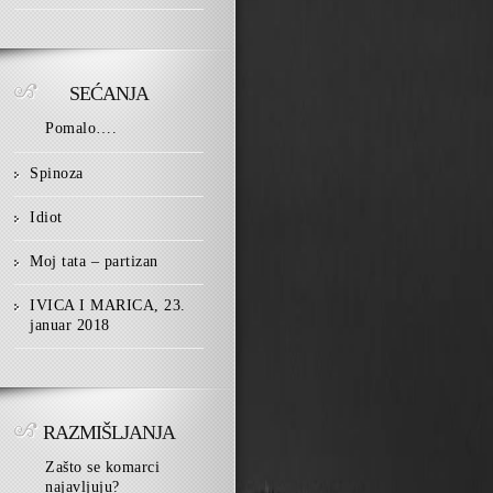
SEĆANJA
Pomalo….
Spinoza
Idiot
Moj tata – partizan
IVICA I MARICA, 23.
januar 2018
RAZMIŠLJANJA
Zašto se komarci
najavljuju?