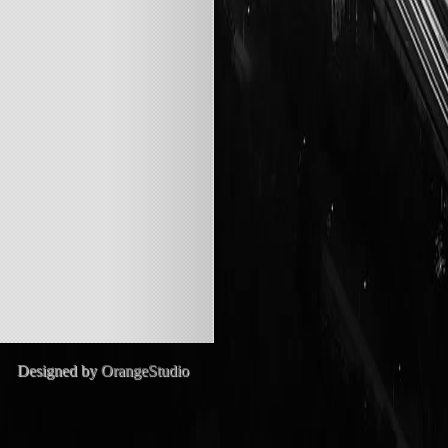
Designed by
OrangeStudio