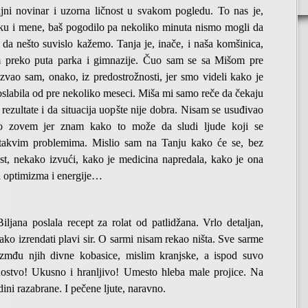
jajni novinar i uzorna ličnost u svakom pogledu. To nas je,
u i mene, baš pogodilo pa nekoliko minuta nismo mogli da
da nešto suvislo kažemo. Tanja je, inače, i naša komšinica,
m preko puta parka i gimnazije. Čuo sam se sa Mišom pre
zvao sam, onako, iz predostrožnosti, jer smo videli kako je
oslabila od pre nekoliko meseci. Miša mi samo reče da čekaju
 rezultate i da situacija uopšte nije dobra. Nisam se usuđivao
 zovem jer znam kako to može da sludi ljude koji se
 takvim problemima. Mislio sam na Tanju kako će se, bez
est, nekako izvući, kako je medicina napredala, kako je ona
a optimizma i energije…
ljana poslala recept za rolat od patlidžana. Vrlo detaljan,
kako izrendati plavi sir. O sarmi nisam rekao ništa. Sve sarme
 izmđu njih divne kobasice, mislim kranjske, a ispod suvo
ostvo! Ukusno i hranljivo! Umesto hleba male projice. Na
dini razabrane. I pečene ljute, naravno.