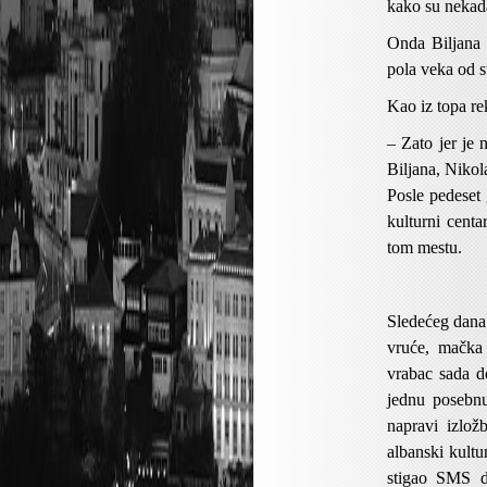
kako su nekada 
Onda Biljana 
pola veka od s
Kao iz topa re
– Zato jer je 
Biljana, Nikol
Posle pedeset
kulturni cent
tom mestu.
Sledećeg dana
vruće, mačka 
vrabac sada d
jednu posebn
napravi izlož
albanski kultu
stigao SMS da