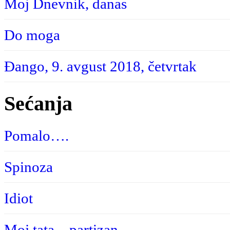
Moj Dnevnik, danas
Do moga
Đango, 9. avgust 2018, četvrtak
Sećanja
Pomalo….
Spinoza
Idiot
Moj tata – partizan