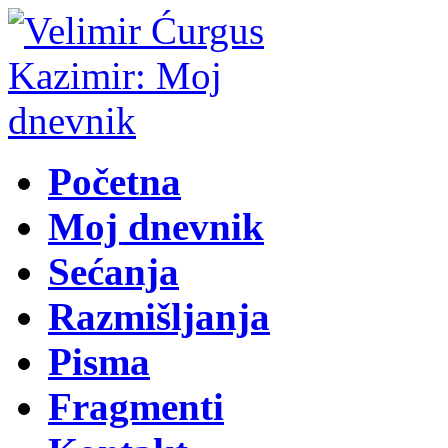
Početna
Moj dnevnik
Sećanja
Razmišljanja
Pisma
Fragmenti