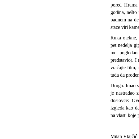
pored Hrama 
godina, nešto
padnem na des
staze viri kam
Ruka otekne, 
pet nedelja gi
me pogledao 
predstavio). I
vraćajte film,
tuda da prođe
Druga: Imao s
je nastradao z
doslovce: Ov
izgleda kao d
na vlasti koje
Milan Vlajčić