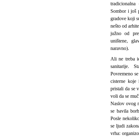
tradicionaln
Sombor i još 
gradove koji 
nešto od arhit
južno od pres
uništene, gla
naravno).
Ali ne treba 
sanitarije. 
Povremeno se i
cisterne koje
pristali da se
voli da se muč
Naslov ovog m
se bavila bor
Posle nekolik
se ljudi zako
vrha: organizo