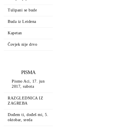
Tulipani se bude
Buda iz Leidena
Kapetan
Čovjek nije drvo
PISMA
Pismo Aci, 17. jun
2017, subota
RAZGLEDNICA IZ
ZAGREBA
Dođem ti, dođeš mi, 5.
oktobar, sreda