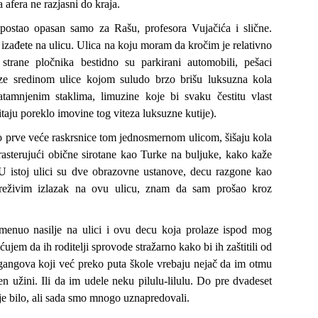
 afera ne razjasni do kraja.
 postao opasan samo za Rašu, profesora Vujačića i slične.
izađete na ulicu. Ulica na koju moram da kročim je relativno
strane pločnika bestidno su parkirani automobili, pešaci
ze sredinom ulice kojom suludo brzo brišu luksuzna kola
atamnjenim staklima, limuzine koje bi svaku čestitu vlast
itaju poreklo imovine tog viteza luksuzne kutije).
prve veće raskrsnice tom jednosmernom ulicom, šišaju kola
rasterujući obične sirotane kao Turke na buljuke, kako kaže
. U istoj ulici su dve obrazovne ustanove, decu razgone kao
preživim izlazak na ovu ulicu, znam da sam prošao kroz
enuo nasilje na ulici i ovu decu koja prolaze ispod mog
ujem da ih roditelji sprovode stražarno kako bi ih zaštitili od
 gangova koji već preko puta škole vrebaju nejač da im otmu
 užini. Ili da im udele neku pilulu-lilulu. Do pre dvadeset
je bilo, ali sada smo mnogo uznapredovali.