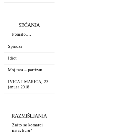
SEĆANJA
Pomalo….
Spinoza
Idiot
Moj tata – partizan
IVICA I MARICA, 23.
januar 2018
RAZMIŠLJANJA
Zašto se komarci
najavljuju?