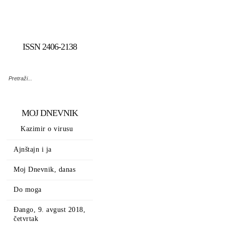
ISSN 2406-2138
MOJ DNEVNIK
Kazimir o virusu
Ajnštajn i ja
Moj Dnevnik, danas
Do moga
Đango, 9. avgust 2018,
četvrtak