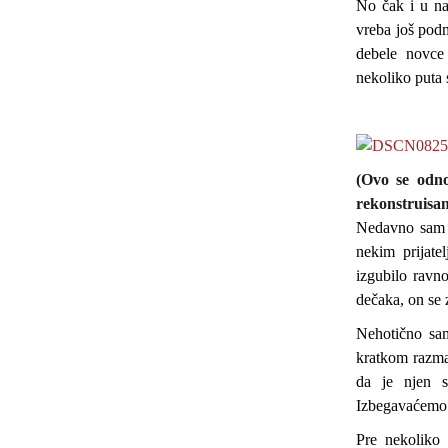
No čak i u naj
vreba još podm
debele novce 
nekoliko puta
(Ovo se odno
rekonstruisa
Nedavno sam n
nekim prijate
izgubilo ravn
dečaka, on se 
Nehotično sam
kratkom razmak
da je njen s
Izbegavaćemo 
Pre nekoliko