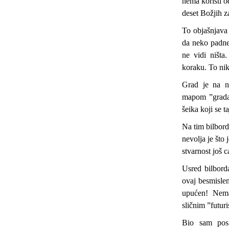
nema koristi o
deset Božjih z
To objašnjava 
da neko padne 
ne vidi ništa
koraku. To nik
Grad je na n
mapom ”grada 
šeika koji se 
Na tim bilbord
nevolja je što
stvarnost još 
Usred bilbord
ovaj besmislen
upućen! Nema
sličnim ”futur
Bio sam posl