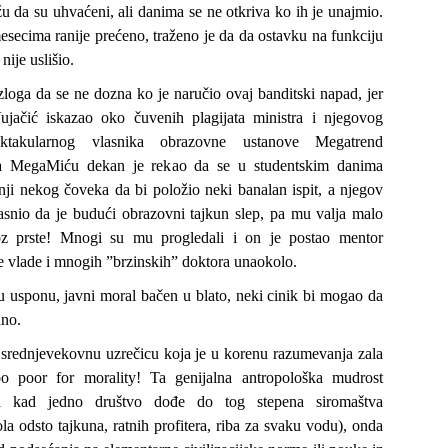
 da su uhvaćeni, ali danima se ne otkriva ko ih je unajmio.
esecima ranije prećeno, traženo je da da ostavku na funkciju
nije uslišio.
loga da se ne dozna ko je naručio ovaj banditski napad, jer
ujačić iskazao oko čuvenih plagijata ministra i njegovog
ektakularnog vlasnika obrazovne ustanove Megatrend
Za MegaMiću dekan je rekao da se u studentskim danima
nji nekog čoveka da bi položio neki banalan ispit, a njegov
jasnio da je budući obrazovni tajkun slep, pa mu valja malo
roz prste! Mnogi su mu progledali i on je postao mentor
e vlade i mnogih ”brzinskih” doktora unaokolo.
u usponu, javni moral bačen u blato, neki cinik bi mogao da
dno.
 srednjevekovnu uzrečicu koja je u korenu razumevanja zala
oo poor for morality! Ta genijalna antropološka mudrost
a kad jedno društvo dođe do tog stepena siromaštva
a odsto tajkuna, ratnih profitera, riba za svaku vodu), onda