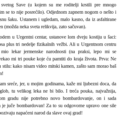
svetog Save (u kojem su me roditelji krstili pre mnogo
 im se to nije posrećilo). Odjednom zapnem nogom o nešto i
nu šaku. Ustanem i ugledam, malo kasno, da iz asfaltirane
en (možda neka sveta relikvija, zato sačuvan).
odem u Urgentni centar, ustanove lom dveju kostiju u šaci:
psa plus tri nedelje fizikalnih vežbi. Ali u Urgentnom centru
mio lekar jermenske narodnosti (na praksi, lepo mi se
 rekao mi tri pouke koje ću pamtiti do kraja života. Prva: Ne
 u stilu: kako nisam video mitski kamen, zašto sam morao baš
m!
am sreće, jer, u mojim godinama, kaže mi ljubezni doca, da
glob, tu velikog leka ne bi bilo. I treća pouka, najvažnija,
om gradu nije potrebno novo bombardovanje, on i sada
a je juče bombardovan! Za to su odgovorne upravo one sile
 pozivaju napaćeni narod da slave ovaj grad!