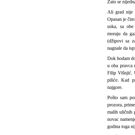
Zato se nijedna
Ali grad nije
Opasan je čim 
uska, sa obe 
moraju da ga
(džipovi sa z
nagnale da isp
Dok hodam do 
u oba pravca 
Filip Višnjić
piliće. Kad 
najgore.
Pošto sam pom
prozora, primeć
malih uličnih
novac namenjen
godina toga ni