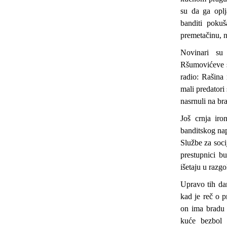
su da ga oplj
banditi poku
premetačinu, n
Novinari su 
Ršumovićeve s
radio: Rašina
mali predatori
nasrnuli na bra
Još crnja ir
banditskog nap
Službe za soci
prestupnici b
išetaju u razgo
Upravo tih dan
kad je reč o pr
on ima bradu 
kuće bezbol 