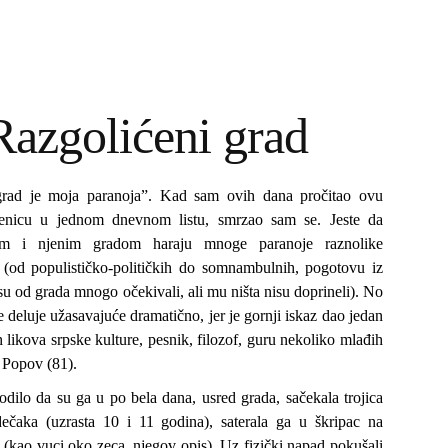
Razgolićeni grad
grad je moja paranoja”. Kad sam ovih dana pročitao ovu
čenicu u jednom dnevnom listu, smrzao sam se. Jeste da
m i njenim gradom haraju mnoge paranoje raznolike
e (od populističko-političkih do somnambulnih, pogotovu iz
 su od grada mnogo očekivali, ali mu ništa nisu doprineli). No
 deluje užasavajuće dramatično, jer je gornji iskaz dao jedan
 likova srpske kulture, pesnik, filozof, guru nekoliko mlađih
 Popov (81).
dilo da su ga u po bela dana, usred grada, sačekala trojica
dečaka (uzrasta 10 i 11 godina), saterala ga u škripac na
(kao vuci oko zeca, njegov opis). Uz fizički napad pokušali