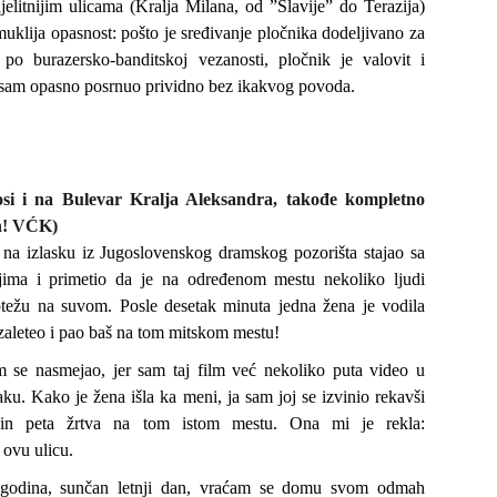
elitnijim ulicama (Kralja Milana, od ”Slavije” do Terazija)
uklija opasnost: pošto je sređivanje pločnika dodeljivano za
po burazersko-banditskoj vezanosti, pločnik je valovit i
 sam opasno posrnuo prividno bez ikakvog povoda.
si i na Bulevar Kralja Aleksandra, takođe kompletno
n! VĆK)
a izlasku iz Jugoslovenskog dramskog pozorišta stajao sa
ljima i primetio da je na određenom mestu nekoliko ljudi
otežu na suvom. Posle desetak minuta jedna žena je vodila
zaleteo i pao baš na tom mitskom mestu!
 se nasmejao, jer sam taj film već nekoliko puta video u
u. Kako je žena išla ka meni, ja sam joj se izvinio rekavši
in peta žrtva na tom istom mestu. Ona mi je rekla:
ovu ulicu.
 godina, sunčan letnji dan, vraćam se domu svom odmah