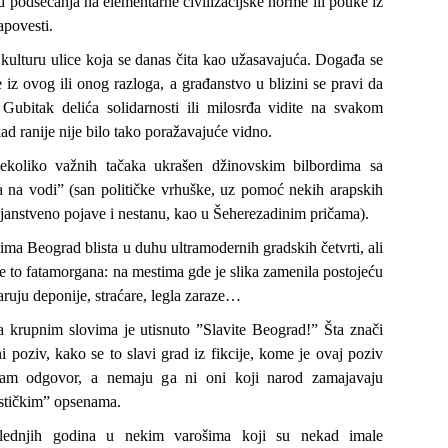
d podsećanja na elementarne civilizacijske norme ili pouke iz
apovesti.
kulturu ulice koja se danas čita kao užasavajuća. Događa se
iz ovog ili onog razloga, a građanstvo u blizini se pravi da
. Gubitak delića solidarnosti ili milosrđa vidite na svakom
ad ranije nije bilo tako poražavajuće vidno.
ekoliko važnih tačaka ukrašen džinovskim bilbordima sa
na vodi” (san političke vrhuške, uz pomoć nekih arapskih
tajanstveno pojave i nestanu, kao u Šeherezadinim pričama).
ima Beograd blista u duhu ultramodernih gradskih četvrti, ali
 je to fatamorgana: na mestima gde je slika zamenila postojeću
caruju deponije, straćare, legla zaraze…
a krupnim slovima je utisnuto ”Slavite Beograd!” Šta znači
i poziv, kako se to slavi grad iz fikcije, kome je ovaj poziv
m odgovor, a nemaju ga ni oni koji narod zamajavaju
ističkim” opsenama.
ednjih godina u nekim varošima koji su nekad imale