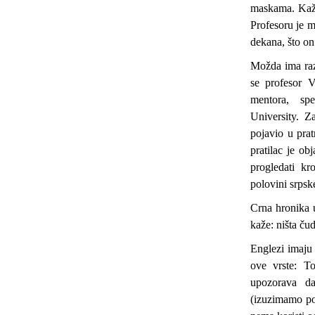
maskama. Kažu
Profesoru je m
dekana, što on 
Možda ima raz
se profesor V
mentora, sp
University. 
pojavio u prat
pratilac je ob
progledati k
polovini srpsk
Crna hronika 
kaže: ništa ču
Englezi imaju
ove vrste: T
upozorava d
(izuzimamo pol