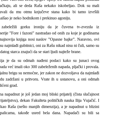
ačkaju, ali se deda Raša nekako iskobeljao. Dok su mali
šavali da mu otmu knjučeve stana kako bi tamo izvršili
aišao je neko hodnikom i prekinuo agoniju.
zabeležili gorku ironiju da je čuvena tv-zvezda iz
erije ”Fore i fazoni” nastradao od onih za koje je godinama
 najnovija knjiga nosi naslov ”Opasne bajke”. Naravno, ovi
 su najmlađi gubitnici, oni za Rašu nikad nisu ni čuli, samo su
datog starca znajući da se stari ljudi najteže brane.
onija je da su odmah nađeni podaci kako su junaci ovog
ada već imali oko 300 zabeleženih napada, pljački i provala.
jalnu brigu su nemoćne, jer zakon ne dozvoljava da najmlađi
udu zadržani u pritvoru. Vrate ih u ustanovu, a oni odmah
lićeni grad.
a napadnut je još jedan moj bliski prijatelj (čista slučajnost
ijateljstvu), dekan Fakulteta političkih nauka Ilija Vujačić. I
kao Raša (nešto manjih dimenzija), a je napadnut u blizini
palicama, takođe usred bela dana. Napadači su bili sa