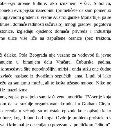
a obeležja urbane kulture: ako izuzmem Vršac, Suboticu,
poneku evropejsku naseobinu (primetićete da sam pomenuo
su uglavnom građeni u vreme Austrougarske Monarhije, pa se
ekture i domaće radinosti sačuvalo), mnogi gradovi, pogotovu
tonice, izgledaju ojađeno: domaća privreda i industrija
vne ulice više liče na zapuštene oranice (bez traktora,
ići daleko. Pola Beograda nije vezano za vodovod ili javne
Stanujem u biranijem delu Vračara, Čuburska padina.
z susedstva šire nepodnošljivi mirisi i onda stižu one čudne
 izvlače naslage iz dvorišnih septičkih jama. Ljudi bi lako
 vežu za sanitarnu mrežu, ali to košta užasno mnogo. Niko ne
i iz mazohizma.
og zapisa pozajmio sam iz čuvene američke TV-serije koja
bom da se suzbije organizovani kriminal u Gotham Cityju.
o decenija u sećanju su mi ostale epizode koje opisuju kako
na bore, koga brane i od koga. Ovde je problem proistekao s
vani kriminal je decenijama povezan sa političkom ”elitom”.