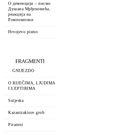
О деменцији – писмо
Душана Мрђеновића,
реакција на
Ромпомпони
Hrvojevo pismo
FRAGMENTI
GNIJEZDO
O RIJEČIMA, LJUDIMA
I LEPTIRIMA
Sutjeska
Kazantzakisov grob
Piranesi