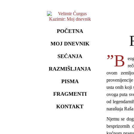
POČETNA
MOJ DNEVNIK
”B
SEĆANJA
eo
re
RAZMIŠLJANJA
ovom zemljo
provenijencij
PISMA
usta onih koji
FRAGMENTI
ovoga puta sve
od legendarnih
KONTAKT
naraštaja Raša
Njemu se dogo
besprizornih 
kućnom pragu 