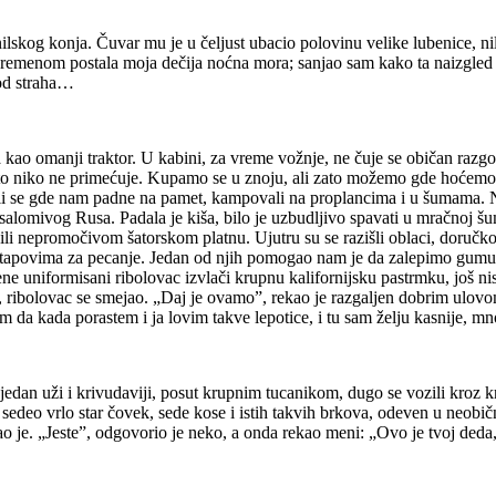
ilskog konja. Čuvar mu je u čeljust ubacio polovinu velike lubenice, ni
s vremenom postala moja dečija noćna mora; sanjao sam kako ta naizgle
 od straha…
kao omanji traktor. U kabini, za vreme vožnje, ne čuje se običan razgo
 ni to niko ne primećuje. Kupamo se u znoju, ali zato možemo gde hoće
vljali se gde nam padne na pamet, kampovali na proplancima i u šumama
mivog Rusa. Padala je kiša, bilo je uzbudljivo spavati u mračnoj šumi
 ili nepromočivom šatorskom platnu. Ujutru su se razišli oblaci, doručk
sa štapovima za pecanje. Jedan od njih pomogao nam je da zalepimo gumu, 
e uniformisani ribolovac izvlači krupnu kalifornijsku pastrmku, još nis
, ribolovac se smejao. „Daj je ovamo”, rekao je razgaljen dobrim ulovo
 da kada porastem i ja lovim takve lepotice, i tu sam želju kasnije, mn
na jedan uži i krivudaviji, posut krupnim tucanikom, dugo se vozili kroz
 sedeo vrlo star čovek, sede kose i istih takvih brkova, odeven u neob
ao je. „Jeste”, odgovorio je neko, a onda rekao meni: „Ovo je tvoj deda