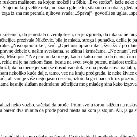
ruskom mašinom, sa kojom možeš i u Sibir. „Evo stotke”, kaže neko o
me. Stajemo kraj velike reke, ne znam gde je to, silazimo do obale, gled
e toga iz sna me prenula njihova svađa: „Spavaj”, govorili su uglas, „s
i krštenicu, da je nestala u zemljotresu, da je izgorela, da nikako ne mog
iteljica prezivala Nikčević, bila je mlada, stroga i punačka, delila je pa
uke. „Nisi oprao ruke”, švić. „Opet nisi oprao ruke”, švić-švić po dlano
uspravne debele u našim sveskama, sa ušima i krmačama. „Ne znam”, rekao
, Mišo piši.” Ne pamtim ko me je, kada i kako naučio da čitam, čini mi 
”, rekla mi je na nekom času, besna na svet; svoju putenu mladost trošil
 tobož ljuta na mene jer sam se dosađivao dok je ona pisala slova na tabl
sam nekoliko kuća dalje, tamo, već na kraju predgrađa, iz neke živice odl
, ali sam je više nego jasno osećao, izlomila ga i bacila kroz prozor. „I
inama kasnije slušam nadrndanu učiteljicu mog mlađeg sina kako izgovara 
nailazi neko vozilo, sačekaj da prođe. Prtim svoju torbu, stižem na rask
mu barem dva minuta da prođe pored mesta na kom ja stojim. Ali, ja ga str
Drašković, blag, rano oćelaveo čovek. Vozio je bicikl prethodno uštinuvš