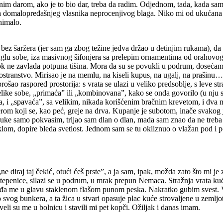
enim darom, ako je to bio dar, treba da radim. Odjednom, tada, kada sam s
a domalopređašnjeg vlasnika neprocenjivog blaga. Niko mi od ukućana n
 nimalo.
i i bez šaržera (jer sam ga zbog težine jedva držao u detinjim rukama), 
glu sobe, iza masivnog šifonjera sa prelepim ornamentima od orahovog fu
ok ne zavlada potpuna tišina. Mora da su se povukli u podrum, doseća
nostranstvo. Mirisao je na memlu, na kiseli kupus, na ugalj, na prašin
 raspored prostorija: s vrata se ulazi u veliko predsoblje, s leve stran
velike sobe, „primaća” ili „kombinovana”, kako se onda govorilo (u nju s
a, i „spavaća”, sa velikim, nikada korišćenim bračnim krevetom, i dva 
om koji se, kao peć, greje na drva. Kupanje je subotom, inače svakog j
uke samo pokvasim, trljao sam dlan o dlan, mada sam znao da ne treba
lom, dopire bleda svetlost. Jednom sam se tu okliznuo o vlažan pod i po
e diraj taj čekić, otući ćeš prste”, a ja sam, ipak, možda zato što mi je
 stepenice, silazi se u podrum, u mrak prepun Nemaca. Stražnja vrata ku
đa me u glavu staklenom flašom punom peska. Nakratko gubim svest. Vo
vog bunkera, a ta žica u stvari opasuje plac kuće strovaljene u zemljo
eli su me u bolnicu i stavili mi pet kopči. Ožiljak i danas imam.