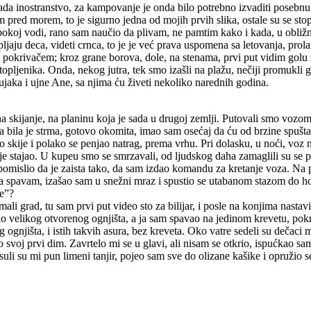
 sada inostranstvo, za kampovanje je onda bilo potrebno izvaditi posebn
 sam pred morem, to je sigurno jedna od mojih prvih slika, ostale su se s
bokoj vodi, rano sam naučio da plivam, ne pamtim kako i kada, u obližn
pljaju deca, videti crnca, to je je već prava uspomena sa letovanja, prol
okrivačem; kroz grane borova, dole, na stenama, prvi put vidim golu ž
ljenika. Onda, nekog jutra, tek smo izašli na plažu, nečiji promukli g
ka i ujne Ane, sa njima ću živeti nekoliko narednih godina.
e na skijanje, na planinu koja je sada u drugoj zemlji. Putovali smo voz
bila je strma, gotovo okomita, imao sam osećaj da ću od brzine spuštan
 skije i polako se penjao natrag, prema vrhu. Pri dolasku, u noći, voz nij
je stajao. U kupeu smo se smrzavali, od ljudskog daha zamaglili su se 
omislio da je zaista tako, da sam izdao komandu za kretanje voza. Na plan
spavam, izašao sam u snežni mraz i spustio se utabanom stazom do hot
je”?
 mali grad, tu sam prvi put video sto za bilijar, i posle na konjima nast
 oko velikog otvorenog ognjišta, a ja sam spavao na jedinom krevetu, p
 ognjišta, i istih takvih asura, bez kreveta. Oko vatre sedeli su dečaci m
 svoj prvi dim. Zavrtelo mi se u glavi, ali nisam se otkrio, ispućkao sam
 su mi pun limeni tanjir, pojeo sam sve do olizane kašike i opružio se