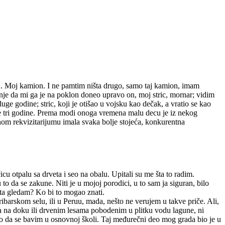
on. Moj kamion. I ne pamtim ništa drugo, samo taj kamion, imam
nje da mi ga je na poklon doneo upravo on, moj stric, mornar; vidim
e godine; stric, koji je otišao u vojsku kao dečak, a vratio se kao
une tri godine. Prema modi onoga vremena malu decu je iz nekog
nom rekvizitarijumu imala svaka bolje stojeća, konkurentna
u otpalu sa drveta i seo na obalu. Upitali su me šta to radim.
o da se zakune. Niti je u mojoj porodici, u to sam ja siguran, bilo
šta gledam? Ko bi to mogao znati.
barskom selu, ili u Peruu, mada, nešto ne verujem u takve priče. Ali,
ma na doku ili drvenim lesama pobodenim u plitku vodu lagune, ni
o da se bavim u osnovnoj školi. Taj međurečni deo mog grada bio je u