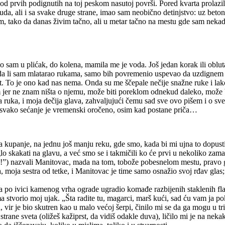
d prvih podignutih na toj peskom nasutoj površi. Pored kvarta prolazila 
no otuda, ali i sa svake druge strane, imao sam neobično detinjstvo: uz
kom, tako da danas živim tačno, ali u metar tačno na mestu gde sam nekad
zio sam u plićak, do kolena, mamila me je voda. Još jedan korak ili o
da li sam mlatarao rukama, samo bih povremenio uspevao da uzdignem gl
. To je ono kad nas nema. Onda su me ščepale nečije snažne ruke i lako i
m jer ne znam ništa o njemu, može biti poreklom odnekud daleko, može b
ova ruka, i moja dečija glava, zahvaljujući čemu sad sve ovo pišem i o
, svako sećanje je vremenski oročeno, osim kad postane priča…
a kupanje, na jednu još manju reku, gde smo, kada bi mi ujna to dopustil
o skakati na glavu, a već smo se i takmičili ko će prvi u nekoliko zama
c!”) nazvali Manitovac, mada na tom, tobože pobesnelom mestu, pravo go
, moja sestra od tetke, i Manitovac je time samo osnažio svoj rđav glas;
jaka po ivici kamenog vrha ograde ugradio komađe razbijenih staklenih 
stvorio moj ujak. „Šta radite tu, magarci, marš kući, sad ću vam ja pok
r je bio skutren kao u malo većoj šerpi, činilo mi se da ga mogu u tri gut
rane sveta (oližeš kažiprst, da vidiš odakle duva), ličilo mi je na neka