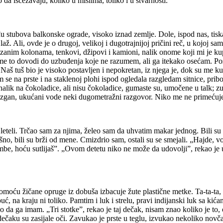
da iščezavaju, koliko u mislima, toliko i u stvarnosti.
 stubova balkonske ograde, visoko iznad zemlje. Dole, ispod nas, tiska
Ali, ovde je o drugoj, velikoj i dugotrajnijoj pričini reč, u kojoj sam 
zanim kolonama, tenkovi, džipovi i kamioni, nalik onome koji mi je kupio
sve me to dovodi do uzbuđenja koje ne razumem, ali ga itekako osećam. Po
 Naš tuš bio je visoko postavljen i nepokretan, iz njega je, dok su me k
se na prste i na staklenoj plohi ispod ogledala razgledam sitnice, pribo
ta, nalik na čokoladice, ali nisu čokoladice, gumaste su, umočene u talk;
izmuzgan, ukućani vode neki dugometražni razgovor. Niko me ne primeću
eteli. Trčao sam za njima, želeo sam da uhvatim makar jednog. Bili su br
 bili su brži od mene. Cmizdrio sam, ostali su se smejali. „Hajde, vodi
mbe, hoću sutlijaš”. „Ovom detetu niko ne može da udovolji”, rekao je 
pomoću žičane opruge iz dobuša izbacuje žute plastične metke. Ta-ta-ta
ć, na kraju ni toliko. Pamtim i luk i strelu, pravi indijanski luk sa kićan
a ga imam. „Tri stotke”, rekao je taj dečak, nisam znao koliko je to, ot
ku su zasijale oči. Zavukao je prste u teglu, izvukao nekoliko novčanic