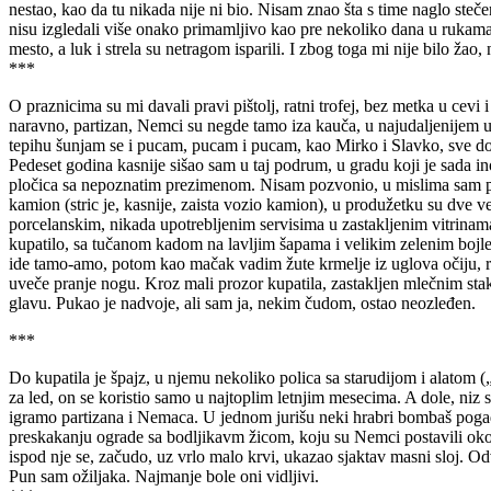
nestao, kao da tu nikada nije ni bio. Nisam znao šta s time naglo steč
nisu izgledali više onako primamljivo kao pre nekoliko dana u rukam
mesto, a luk i strela su netragom isparili. I zbog toga mi nije bilo žao,
***
O praznicima su mi davali pravi pištolj, ratni trofej, bez metka u cev
naravno, partizan, Nemci su negde tamo iza kauča, u najudaljenijem u
tepihu šunjam se i pucam, pucam i pucam, kao Mirko i Slavko, sve d
Pedeset godina kasnije sišao sam u taj podrum, u gradu koji je sada i
pločica sa nepoznatim prezimenom. Nisam pozvonio, u mislima sam prošao
kamion (stric je, kasnije, zaista vozio kamion), u produžetku su dve 
porcelanskim, nikada upotrebljenim servisima u zastakljenim vitrinam
kupatilo, sa tučanom kadom na lavljim šapama i velikim zelenim bojler
ide tamo-amo, potom kao mačak vadim žute krmelje iz uglova očiju, r
uveče pranje nogu. Kroz mali prozor kupatila, zastakljen mlečnim stak
glavu. Pukao je nadvoje, ali sam ja, nekim čudom, ostao neozleđen.
***
Do kupatila je špajz, u njemu nekoliko polica sa starudijom i alatom („n
za led, on se koristio samo u najtoplim letnjim mesecima. A dole, niz
igramo partizana i Nemaca. U jednom jurišu neki hrabri bombaš poga
preskakanju ograde sa bodljikavm žicom, koju su Nemci postavili oko s
ispod nje se, začudo, uz vrlo malo krvi, ukazao sjaktav masni sloj. Odv
Pun sam ožiljaka. Najmanje bole oni vidljivi.