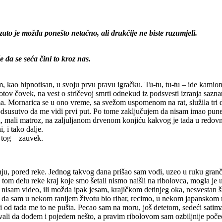
ato je možda ponešto netačno, ali drukčije ne biste razumjeli.
da se seća čini to kroz nas.
, kao hipnotisan, u svoju prvu pravu igračku. Tu-tu, tu-tu – ide kami
tov čovek, na vest o stričevoj smrti odnekud iz podsvesti izranja sazna
a. Mornarica se u ono vreme, sa svežom uspomenom na rat, služila tri dug
no odsusutvo da me vidi prvi put. Po tome zaključujem da nisam imao p
ja, mali matroz, na zaljuljanom drvenom konjiću kakvog je tada u redov
 i tako dalje.
 tog – zauvek.
ju, pored reke. Jednog takvog dana prišao sam vodi, uzeo u ruku grančic
m delu reke kraj koje smo šetali nismo naišli na ribolovca, mogla je u t
e nisam video, ili možda ipak jesam, krajičkom detinjeg oka, nesvestan 
i da sam u nekom ranijem životu bio ribar, recimo, u nekom japanskom ri
 i od tada me to ne pušta. Pecao sam na moru, još detetom, sedeći sati
ivali da dođem i pojedem nešto, a pravim ribolovom sam ozbiljnije poče