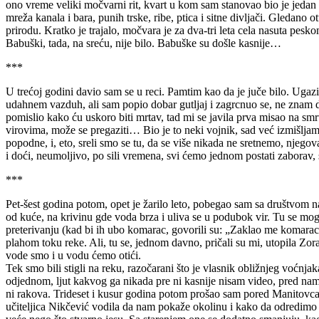
ono vreme veliki močvarni rit, kvart u kom sam stanovao bio je jedan o
mreža kanala i bara, punih trske, ribe, ptica i sitne divljači. Gleda
prirodu. Kratko je trajalo, močvara je za dva-tri leta cela nasuta pes
Babuški, tada, na sreću, nije bilo. Babuške su došle kasnije…
***
U trećoj godini davio sam se u reci. Pamtim kao da je juče bilo. Uga
udahnem vazduh, ali sam popio dobar gutljaj i zagrcnuo se, ne znam 
pomislio kako ću uskoro biti mrtav, tad mi se javila prva misao na smrt
virovima, može se pregaziti… Bio je to neki vojnik, sad već izmišlja
popodne, i, eto, sreli smo se tu, da se više nikada ne sretnemo, njeg
i doći, neumoljivo, po sili vremena, svi ćemo jednom postati zaborav
***
Pet-šest godina potom, opet je žarilo leto, pobegao sam sa društvom n
od kuće, na krivinu gde voda brza i uliva se u podubok vir. Tu se mogl
preterivanju (kad bi ih ubo komarac, govorili su: „Zaklao me komara
plahom toku reke. Ali, tu se, jednom davno, pričali su mi, utopila Zora
vode smo i u vodu ćemo otići.
Tek smo bili stigli na reku, razočarani što je vlasnik obližnjeg voćn
odjednom, ljut kakvog ga nikada pre ni kasnije nisam video, pred nama 
ni rakova. Trideset i kusur godina potom prošao sam pored Manitovca, vi
učiteljica Nikčević vodila da nam pokaže okolinu i kako da odredimo st