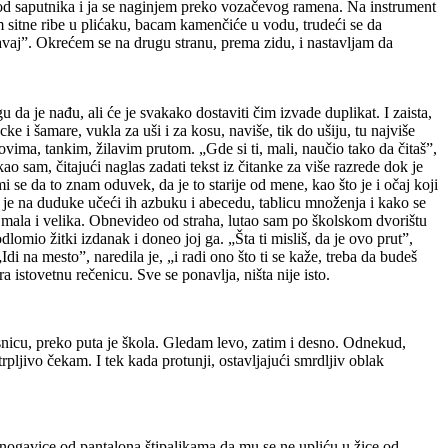
d saputnika i ja se naginjem preko vozačevog ramena. Na instrument
am sitne ribe u plićaku, bacam kamenčiće u vodu, trudeći se da
pavaj”. Okrećem se na drugu stranu, prema zidu, i nastavljam da
u da je nađu, ali će je svakako dostaviti čim izvade duplikat. I zaista,
cke i šamare, vukla za uši i za kosu, naviše, tik do ušiju, tu najviše
vima, tankim, žilavim prutom. „Gde si ti, mali, naučio tako da čitaš”,
 sam, čitajući naglas zadati tekst iz čitanke za više razrede dok je
se da to znam oduvek, da je to starije od mene, kao što je i očaj koji
a je na duduke učeći ih azbuku i abecedu, tablicu množenja i kako se
i, mala i velika. Obnevideo od straha, lutao sam po školskom dvorištu
omio žitki izdanak i doneo joj ga. „Šta ti misliš, da je ovo prut”,
di na mesto”, naredila je, „i radi ono što ti se kaže, treba da budeš
istovetnu rečenicu. Sve se ponavlja, ništa nije isto.
rsnicu, preko puta je škola. Gledam levo, zatim i desno. Odnekud,
pljivo čekam. I tek kada protunji, ostavljajući smrdljiv oblak
i nogavice od pantalona štipaljkama da mu se ne upliću u žice od