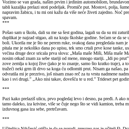
Vozimo se van grada, našim prvim i jedinim automobilom, brundavom 
tabli kazaljka prelazi stoti podeljak. Promiče put. Mostovi, polja, šu
napravim žabicu, i tu mi oni kažu da više neće živeti zajedno. Noć pr
spavam.
***
Pošao sam u školu, dali su me sa šest godina, lagali su da su mi zaturil
duplikat je najzad stigao, ali na kraju školske godine. Sećam se da se uč
boli. Ukorila me je što ne perem ruke, svakog dana pregledala nam je r
pitala me je nekoliko dana po upisu, tek smo crtali prve kose tanke, 
većina druge dece sricala prva slova: „Maša maše Miši, Miša maše Maši
nosim otkad znam za sebe stariji od mene, mnogo stariji. „Idi po prut
zove zemlja u kojoj žive (jako je to znanje, samo što kratko traje), a
tražeći neki grm ili drvo sa koga ću odlomiti prut. Nisam ga našao, pa 
odvratila mi je prezrivo, još nisam znao reč za tu vrstu nadmene nadmoći
kao i svi drugi.” „Ako nisi takav, dovešću te u red.” Trideset pet god
***
Pazi kako prelaziš ulicu, prvo pogledaj levo i desno, pa pređi. A ako 
tamo daleko, iza krivine, više se čuje nego što se vidi kamion, treba 
izduvnog gasa iza sebe, pretrčavam.
***
Učiteljica Nikčević otišla je da se porodi, preuzeo nas je učitelj Đ. 