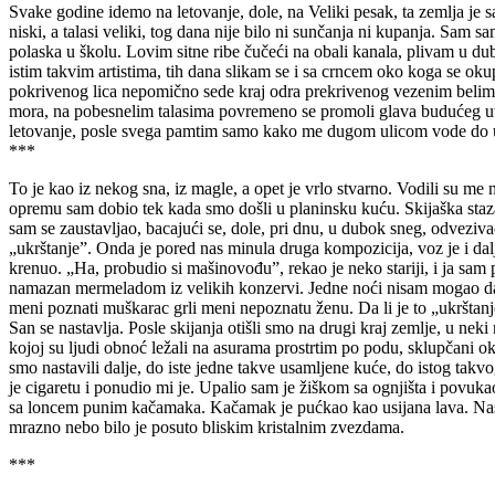
Svake godine idemo na letovanje, dole, na Veliki pesak, ta zemlja je
niski, a talasi veliki, tog dana nije bilo ni sunčanja ni kupanja. Sam
polaska u školu. Lovim sitne ribe čučeći na obali kanala, plivam u du
istim takvim artistima, tih dana slikam se i sa crncem oko koga se oku
pokrivenog lica nepomično sede kraj odra prekrivenog vezenim belim p
mora, na pobesnelim talasima povremeno se promoli glava budućeg utop
letovanje, posle svega pamtim samo kako me dugom ulicom vode do uja
***
To je kao iz nekog sna, iz magle, a opet je vrlo stvarno. Vodili su m
opremu sam dobio tek kada smo došli u planinsku kuću. Skijaška staza 
sam se zaustavljao, bacajući se, dole, pri dnu, u dubok sneg, odvezivao
„ukrštanje”. Onda je pored nas minula druga kompozicija, voz je i dal
krenuo. „Ha, probudio si mašinovođu”, rekao je neko stariji, i ja sam p
namazan mermeladom iz velikih konzervi. Jedne noći nisam mogao da 
meni poznati muškarac grli meni nepoznatu ženu. Da li je to „ukrštan
San se nastavlja. Posle skijanja otišli smo na drugi kraj zemlje, u neki
kojoj su ljudi obnoć ležali na asurama prostrtim po podu, sklupčani
smo nastavili dalje, do iste jedne takve usamljene kuće, do istog takvog
je cigaretu i ponudio mi je. Upalio sam je žiškom sa ognjišta i povukao
sa loncem punim kačamaka. Kačamak je pućkao kao usijana lava. Nasuli
mrazno nebo bilo je posuto bliskim kristalnim zvezdama.
***