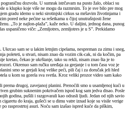
u pograničnu dozvolu. U sumrak istrčavam na pusto žalo, oblaci su
topile u klupko koje više ne mogu da razmrsim. To je sve bilo pre mog
jem gradu idemo u neki sirotinjski cirkus sa mršavim životinjama i
azim pored neke pećine sa rešetkama u čijoj unutrašnjosti žene
enu. „To je najlon-plaža”, kaže neko. U daljini, jednog dana, punog
las uspaničeno viče: „Zemljotres, zemljotres je u S”. Prekidamo
om. Ukrcao sam se u lakim letnjim cipelama, nespreman za zimu i sneg,
ja poleteti, u stvari, nisam znao da vozim cik-cak, ni da kočim, pa
e kretao, čekao je ukrštanje, tako su rekli, nisam znao šta je to
prozori. Okrenuo sam ručku uređaja za grejanje i u tom času voz je
ini smo se grejali kraj velike peći, pili čaj i za doručak jeli hled
ela u kom su gorela sva svetla. Kroz veliki prozor video sam kako
avili prema drugoj, zavejanoj planini. Prenoćili smo u usamljenoj kući u
okriven grubim suknenim pokrivačem ispod kog sam jedva disao. Posle
ojih godina, pušili i razgovarali kao odrasli ljudi. Jedan od njih savio
 cigaretu do kraja, gušeći se u dimu vatre iznad koje su visile verige
 po rasprostrtoj asuri. Noću sam izašao ispred kuće da piškim,