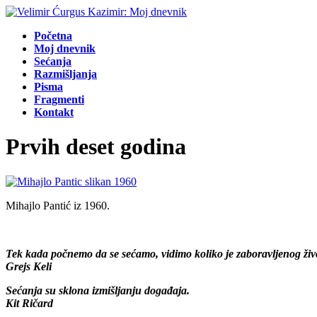
Početna
Moj dnevnik
Sećanja
Razmišljanja
Pisma
Fragmenti
Kontakt
Prvih deset godina
Mihajlo Pantić iz 1960.
Tek kada počnemo da se sećamo, vidimo koliko je zaboravljenog ži
Grejs Keli
Sećanja su sklona izmišljanju događaja.
Kit Ričard