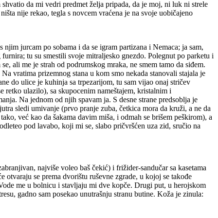
hvatio da mi vedri predmet želja pripada, da je moj, ni luk ni strele
išta nije rekao, tegla s novcem vraćena je na svoje uobičajeno
da s njim jurcam po sobama i da se igram partizana i Nemaca; ja sam,
rnira; tu su smestili svoje mitraljesko gnezdo. Polegnut po parketu i
m se, ali me je strah od podrumskog mraka, ne smem tamo da siđem.
u… Na vratima prizemnog stana u kom smo nekada stanovali stajala je
e do ulice je kuhinja sa trpezarijom, tu sam vijao onaj stričev
e retko ulazilo), sa skupocenim nameštajem, kristalnim i
manja. Na jednom od njih spavam ja. S desne strane predsoblja je
utra sledi umivanje (prvo pranje zuba, četkica mora da kruži, a ne da
 tako, već kao da šakama davim miša, i odmah se brišem peškirom), a
dleteo pod lavabo, koji mi se, slabo pričvršćen uza zid, sručio na
 zabranjivan, najviše voleo baš čekić) i frižider-sandučar sa kasetama
će otvaraju se prema dvorištu ruševne zgrade, u kojoj se takođe
de me u bolnicu i stavljaju mi dve kopče. Drugi put, u herojskom
tresu, gadno sam posekao unutrašnju stranu butine. Koža je zinula: