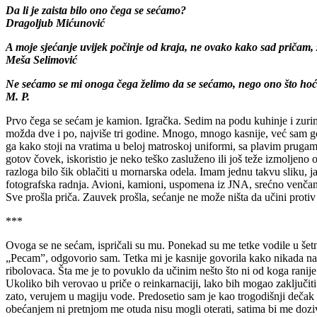
Da li je zaista bilo ono čega se sećamo?
Dragoljub Mićunović
A moje sjećanje uvijek počinje od kraja, ne ovako kako sad pričam, z
Meša Selimović
Ne sećamo se mi onoga čega želimo da se sećamo, nego ono što hoće 
M. P.
Prvo čega se sećam je kamion. Igračka. Sedim na podu kuhinje i zurim
možda dve i po, najviše tri godine. Mnogo, mnogo kasnije, već sam go
ga kako stoji na vratima u beloj matroskoj uniformi, sa plavim prugam
gotov čovek, iskoristio je neko teško zasluženo ili još teže izmolje
razloga bilo šik oblačiti u mornarska odela. Imam jednu takvu sliku, 
fotografska radnja. Avioni, kamioni, uspomena iz JNA, srećno venčani,
Sve prošla priča. Zauvek prošla, sećanje ne može ništa da učini protiv
***
Ovoga se ne sećam, ispričali su mu. Ponekad su me tetke vodile u šetn
„Pecam”, odgovorio sam. Tetka mi je kasnije govorila kako nikada na to
ribolovaca. Šta me je to povuklo da učinim nešto što ni od koga ranij
Ukoliko bih verovao u priče o reinkarnaciji, lako bih mogao zaključit
zato, verujem u magiju vode. Predosetio sam je kao trogodišnji dečak
obećanjem ni pretnjom me otuda nisu mogli oterati, satima bi me doz