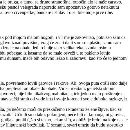
je pruga, a tamo, sa druge strane šina, otpočinjalo je naše carstvo,
 betonsku pustoš velegrada naporedo sam upoznavao gotovo netaknutu
a lovio crvenperke, bandare i štuke. To su bile moje prve ribe.
blutak pod mojom malom nogom, i vir me je zakovitlao, pokušao sam da
avu iznad površine, vrag će znati da li sam se uplašio, samo sam
znele na obalu, leti to i nije tako velika reka, svuda, osim u
iti pobegao iz kasarne da se malo osveži u to pakleno letnje
 svemu dumam, inače bih odavno ležao u zaboravu, kao što će to jednom
a, povremeno lovili gaovice i rakove. Ali, ovoga puta otišli smo dalje
ha preplivati od obale do obale. Vir su meštani, genetski skloni
voreći, nije bilo nikakvog mahnitanja, tek jedno malo proširenje u
 atavistički strah od vode ima i svoje korene i svoje duboke razloge, iz
flaša, pa nećemo moći da preskačemo i krademo zelene šljive, kad se
azati.” Učinili smo tako, pokunjeni, neće biti ni kupanja, ni gaovica,
ljaja popiti („što si tekao, tekao si”), a obližnje brdo, na koje nas je
kav liliputanski brežuljak. U sećanju, stvari umeju da budu stostruko