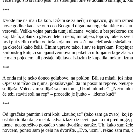
veće nego što stvarno jesu. Sa starenjem one se dodatno smanjuju, kao 
***
Izvode me na mali balkon. Držim se za nečiju nogavicu, gvirim između
nove godine kada se ono ceo Beograd digao na noge da ukine masnu laž. 
verovali. Velika vojna parada tutnji ulicama, vojnici u besprekorno sre
koji kliču, aplauzi i glasovi lete u nebo, mitraljezi, topovi, rakete, 
prvi put vidim ručku od tuša koja me podseća na telefonsku slušalicu.
ga okrećeš kako želiš. Činim upravo tako, i sav se isprskam. Propinjem 
kartonskoj kutijici su tajanstveni ovalni paketići u folijama boje zla
je malo pojedem, ali postaje bljutavo. Izlazim iz kupatila mokar i 
***
A onda mi je neko doneo golubove, na poklon. Bili su mladi, još nisu l
Opet sam trčao za njima, pokušavajući da im posolim repove. Neuspešno,
sutlijaša. Voleo sam sutlijaš sa cimetom. „Uzmi tulumbe”. „Neću tulu
će tebi staviti soli na rep” – procedio je ljutito – „idemo kući”.
***
Od igračaka pamtim i crni kolt, „kaubojac” (tako sam ga zvao), koji 
oslabio toliko da je metak jedva izlazio iz cevi i padao mi pred noge, pu
mene, nepogrešivo pogađao vrata dvorišne garaže. Uh, kako sam želeo d
novcem, poneo sam je celu na dvorište. „Evo, uzmi”, rekao sam mu, deča