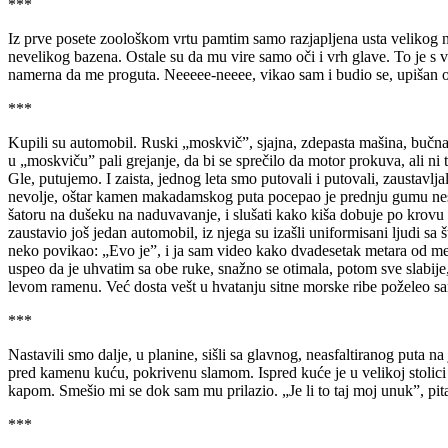
***
Iz prve posete zoološkom vrtu pamtim samo razjapljena usta velikog n
nevelikog bazena. Ostale su da mu vire samo oči i vrh glave. To je 
namerna da me proguta. Neeeee-neeee, vikao sam i budio se, upišan
***
Kupili su automobil. Ruski „moskvič”, sjajna, zdepasta mašina, bučna 
u „moskviču” pali grejanje, da bi se sprečilo da motor prokuva, ali
Gle, putujemo. I zaista, jednog leta smo putovali i putovali, zausta
nevolje, oštar kamen makadamskog puta pocepao je prednju gumu nesalo
šatoru na dušeku na naduvavanje, i slušati kako kiša dobuje po krovu
zaustavio još jedan automobil, iz njega su izašli uniformisani ljudi 
neko povikao: „Evo je”, i ja sam video kako dvadesetak metara od men
uspeo da je uhvatim sa obe ruke, snažno se otimala, potom sve slabije
levom ramenu. Već dosta vešt u hvatanju sitne morske ribe poželeo sam
***
Nastavili smo dalje, u planine, sišli sa glavnog, neasfaltiranog puta 
pred kamenu kuću, pokrivenu slamom. Ispred kuće je u velikoj stolici
kapom. Smešio mi se dok sam mu prilazio. „Je li to taj moj unuk”, pit
***