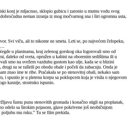
lski konj je mljacnuo, sklopio gubicu i zaronio u mutnu vodu svog
d dobroćudna neman izranja iz mog močvarnog sna i širi ogromna usta,
vor. Svi viču, ali to nikome ne smeta. Leti se, po najvećem čelopeku,
mo…
. Negde u planinama, kraj zelenog gorskog oka logorovali smo od
, daleko od sveta, opružen u kabini na oborenim sedištima ili u
ovali smo na svežem vazduhu gustom kao ulje, kada se u blizini
drugi su se raširili po obodu obale i počeli da zabacuju. Onda je
am znao ime te ribe. Praćakala se po stenovitoj obali, nekako sam
m, i spustio je u pletenu korpu sa poklopcem koja je visila o njegovom
ogo kasnije, stostruko ispunio.
 kržljavu šumu punu stenovitih gromada i konačno stigli na proplanak,
ično odelo sa širokim pojasom, glave pokrivene još neobičnijom
, poljubu mu ruku.” Tu se film prekida.