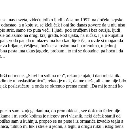
 se masa sveta, videću toliko ljudi još samo 1997. na dočeku srpske
odrastao, a u koju su se kleli čak i oni što danas govore da u nju nisu
 stric, samo sto puta veći. I ljudi, pod oružjem i bez oružja, ljudi
sle odlazimo na drugi kraj grada, kod ujaka, na ručak, i ja u kupatilu
upali, voda padala u mlazevima kao kad lije kiša, a ovde si mogao da
r za brijanje, češljeve, bočice sa losionima i parfemima, u jednoj
 zubna pasta ima ukus jagode, probam i to mi se dopadne, pa hoću i da
je…
ži od mene. „Stavi im soli na rep”, rekao je ujak, i dao mi slanik.
m te u poslastičarnicu”, rekao je ujak, da me uteši, ali tamo nije bilo
ujak poslastičaru, a onda se okrenuo prema meni: „Da mi je znati ko
, pucao sam iz njega danima, do promuklosti, sve dok mu feder nije
kama i tri strele kojima je njegov prvi vlasnik, neki dečak stariji od
išao sam u kuhinju, propeo se na prste i iz ormarića izvadio teglu s
a, tutnuo mi luk i strele u jednu, a teglu u drugu ruku i istog trena