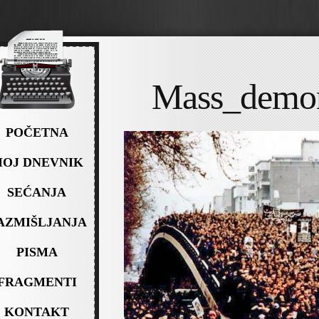
Mass_demon
POČETNA
OJ DNEVNIK
SEĆANJA
AZMIŠLJANJA
PISMA
FRAGMENTI
KONTAKT