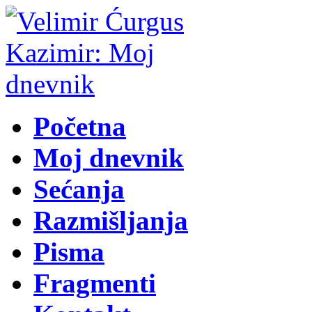
Početna
Moj dnevnik
Sećanja
Razmišljanja
Pisma
Fragmenti