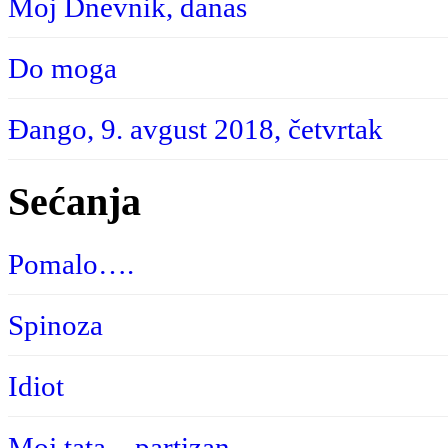
Moj Dnevnik, danas
Do moga
Đango, 9. avgust 2018, četvrtak
Sećanja
Pomalo….
Spinoza
Idiot
Moj tata – partizan