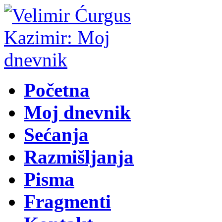
Početna
Moj dnevnik
Sećanja
Razmišljanja
Pisma
Fragmenti