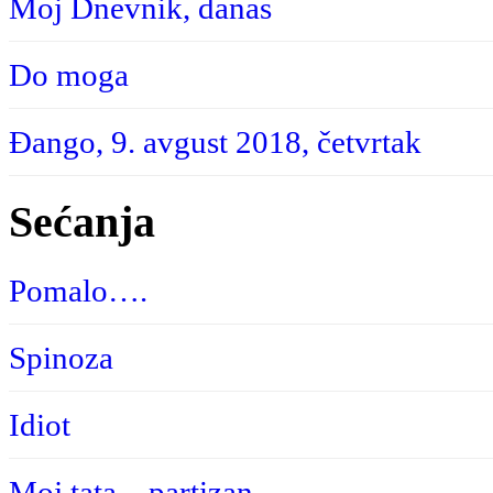
Moj Dnevnik, danas
Do moga
Đango, 9. avgust 2018, četvrtak
Sećanja
Pomalo….
Spinoza
Idiot
Moj tata – partizan