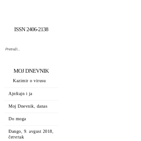
ISSN 2406-2138
MOJ DNEVNIK
Kazimir o virusu
Ajnštajn i ja
Moj Dnevnik, danas
Do moga
Đango, 9. avgust 2018,
četvrtak