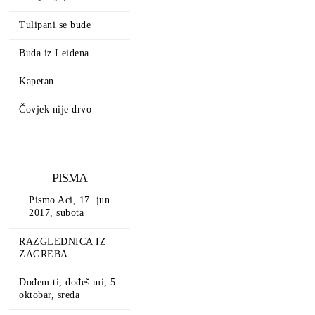
Tulipani se bude
Buda iz Leidena
Kapetan
Čovjek nije drvo
PISMA
Pismo Aci, 17. jun
2017, subota
RAZGLEDNICA IZ
ZAGREBA
Dođem ti, dođeš mi, 5.
oktobar, sreda