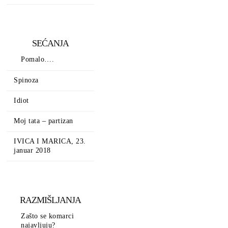
SEĆANJA
Pomalo….
Spinoza
Idiot
Moj tata – partizan
IVICA I MARICA, 23.
januar 2018
RAZMIŠLJANJA
Zašto se komarci
najavljuju?