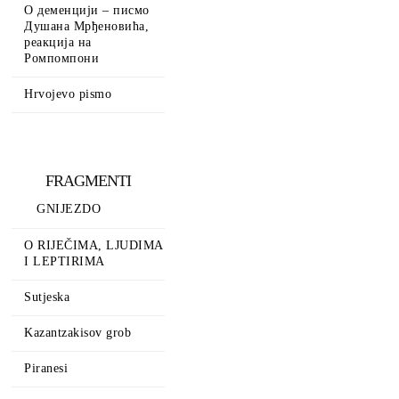
О деменцији – писмо
Душана Мрђеновића,
реакција на
Ромпомпони
Hrvojevo pismo
FRAGMENTI
GNIJEZDO
O RIJEČIMA, LJUDIMA
I LEPTIRIMA
Sutjeska
Kazantzakisov grob
Piranesi