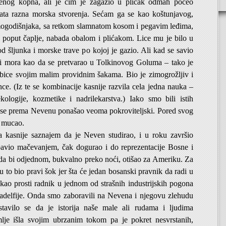
menog kopna, ali je čim je zagazio u plićak odmah počeo
ta razna morska stvorenja. Sećam ga se kao koštunjavog,
mogodišnjaka, sa retkom slamnatom kosom i pegavim leđima,
 poput čaplje, nabada obalom i plićakom. Lice mu je bilo u
d šljunka i morske trave po kojoj je gazio. Ali kad se savio
i mora kao da se pretvarao u Tolkinovog Goluma – tako je
ribice svojim malim providnim šakama. Bio je zimogrožljiv i
nce. (Iz te se kombinacije kasnije razvila cela jedna nauka –
kologije, kozmetike i nadrilekarstva.) Iako smo bili istih
 se prema Nevenu ponašao veoma pokroviteljski. Pored svog
i mucao.
kasnije saznajem da je Neven studirao, i u roku završio
bavio mačevanjem, čak dogurao i do reprezentacije Bosne i
da bi odjednom, bukvalno preko noći, otišao za Ameriku. Za
cu to bio pravi šok jer šta će jedan bosanski pravnik da radi u
kao prosti radnik u jednom od strašnih industrijskih pogona
iladelfije. Onda smo zaboravili na Nevena i njegovu zlehudu
stavilo se da je istorija naše male ali rudama i ljudima
lje išla svojim ubrzanim tokom pa je pokret nesvrstanih,