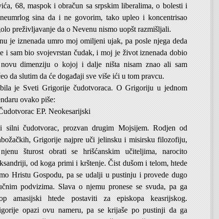
ća, 68, maspok i obračun sa srpskim liberalima, o bolesti i
 neumrlog sina da i ne govorim, tako upleo i koncentrisao
golo preživljavanje da o Nevenu nismo uopšt razmišljali.
 je iznenada umro moj omiljeni ujak, pa posle njega deda
je i sam bio svojevrstan čudak, i moj je život iznenada dobio
novu dimenziju o kojoj i dalje ništa nisam znao ali sam
eo da slutim da će događaji sve više ići u tom pravcu.
bila je Sveti Grigorije čudotvoraca. O Grigoriju u jednom
ndaru ovako piše:
 Čudotvorac EP. Neokesarijski
i silni čudotvorac, prozvan drugim Mojsijem. Rodjen od
abožačkih, Grigorije najpre uči jelinsku i misirsku filozofiju,
jenu šturost obrati se hrišćanskim učiteljima, narocito
sandriji, od koga primi i krštenje. Čist dušom i telom, htede
samo Hristu Gospodu, pa se udalji u pustinju i provede dugo
čnim podvizima. Slava o njemu pronese se svuda, pa ga
op amasijski htede postaviti za episkopa keasrijskog.
rigorije opazi ovu nameru, pa se krijaše po pustinji da ga