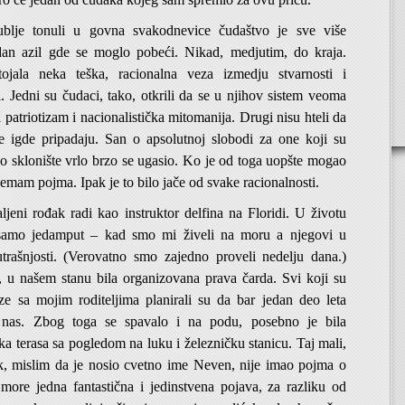
lje tonuli u govna svakodnevice čudaštvo je sve više
dan azil gde se moglo pobeći. Nikad, medjutim, do kraja.
ojala neka teška, racionalna veza izmedju stvarnosti i
i. Jedni su čudaci, tako, otkrili da se u njihov sistem veoma
patriotizam i nacionalistička mitomanija. Drugi nisu hteli da
e igde pripadaju. San o apsolutnoj slobodi za one koji su
ao sklonište vrlo brzo se ugasio. Ko je od toga uopšte mogao
Nemam pojma. Ipak je to bilo jače od svake racionalnosti.
jeni rođak radi kao instruktor delfina na Floridi. U životu
 samo jedamput – kad smo mi živeli na moru a njegovi u
trašnjosti. (Verovatno smo zajedno proveli nedelju dana.)
e, u našem stanu bila organizovana prava čarda. Svi koji su
ze sa mojim roditeljima planirali su da bar jedan deo leta
nas. Zbog toga se spavalo i na podu, posebno je bila
ka terasa sa pogledom na luku i železničku stanicu. Taj mali,
ak, mislim da je nosio cvetno ime Neven, nije imao pojma o
more jedna fantastična i jedinstvena pojava, za razliku od