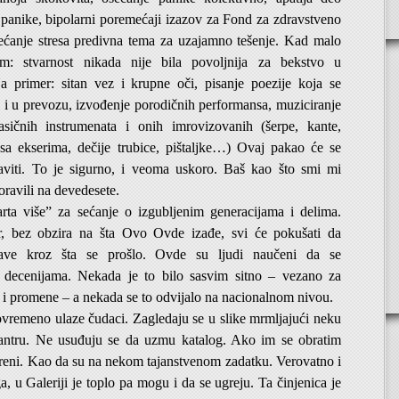
v panike, bipolarni poremećaji izazov za Fond za zdravstveno
sećanje stresa predivna tema za uzajamno tešenje. Kad malo
lim: stvarnost nikada nije bila povoljnija za bekstvo u
Na primer: sitan vez i krupne oči, pisanje poezije koja se
i i u prevozu, izvođenje porodičnih performansa, muziciranje
sičnih instrumenata i onih imrovizovanih (šerpe, kante,
e sa ekserima, dečije trubice, pištaljke…) Ovaj pakao će se
viti. To je sigurno, i veoma uskoro. Baš kao što smi mi
ravili na devedesete.
arta više” za sećanje o izgubljenim generacijama i delima.
r, bez obzira na šta Ovo Ovde izađe, svi će pokušati da
ve kroz šta se prošlo. Ovde su ljudi naučeni da se
” decenijama. Nekada je to bilo sasvim sitno – vezano za
 i promene – a nekada se to odvijalo na nacionalnom nivou.
ovremeno ulaze čudaci. Zagledaju se u slike mrmljajući neku
antru. Ne usuđuju se da uzmu katalog. Ako im se obratim
reni. Kao da su na nekom tajanstvenom zadatku. Verovatno i
a, u Galeriji je toplo pa mogu i da se ugreju. Ta činjenica je