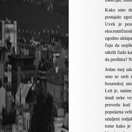
Kako smo dub
postajalo zgo
Uvek je post
ekscentričnost
zgodno uklapa 
čuju da uopšt
otkrili čudo k
da profitira? 
Jedan moj udal
smo se sreli
bosanskoj unu
Leti je, naim
imali neke ve
provedu kod 
popularna veli
udaljeni rodj
tome kako je 