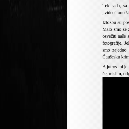
Tek sada, sa 
„video“ ono što
Izložbu su pos
Malo smo se z
osvežiti naše 
fotografije. 
smo zajedno 
Čaušesku krimi
A jutros mi je
će, mislim, o