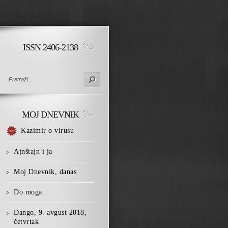
ISSN 2406-2138
MOJ DNEVNIK
Kazimir o virusu
Ajnštajn i ja
Moj Dnevnik, danas
Do moga
Đango, 9. avgust 2018,
četvrtak