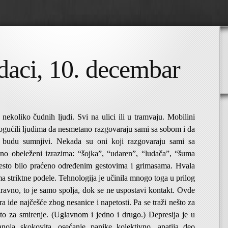
aci, 10. decembar
nekoliko čudnih ljudi. Svi na ulici ili u tramvaju. Mobilini
ogućili ljudima da nesmetano razgovaraju sami sa sobom i da
 budu sumnjivi. Nekada su oni koji razgovaraju sami sa
sno obeleženi izrazima: “šojka”, “udaren”, “ludača”, “šuma
esto bilo praćeno određenim gestovima i grimasama. Hvala
a striktne podele. Tehnologija je učinila mnogo toga u prilog
aravno, to je samo spolja, dok se ne uspostavi kontakt. Ovde
ra ide najčešće zbog nesanice i napetosti. Pa se traži nešto za
što za smirenje. (Uglavnom i jedno i drugo.) Depresija je u
anoja skokovita, osećanje panike kolektivno, apatija deo