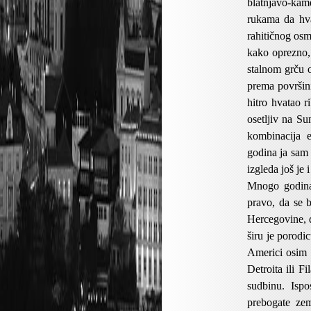
blatnjavo-ka
rukama da hva
rahitičnog os
kako oprezno,
stalnom grču o
prema površin
hitro hvatao 
osetljiv na Su
kombinacija e
godina ja sam
izgleda još je 
Mnogo godina 
pravo, da se 
Hercegovine, 
širu je porodi
Americi osim 
Detroita ili F
sudbinu. Ispo
prebogate zem