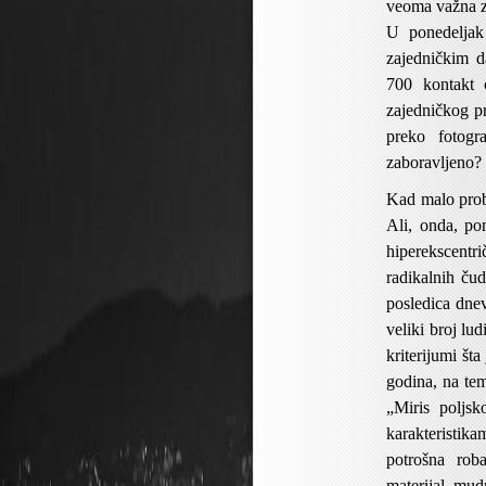
veoma važna z
U ponedeljak
zajedničkim 
700 kontakt c
zajedničkog p
preko fotogr
zaboravljeno?
Kad malo prob
Ali, onda, po
hiperekscentri
radikalnih ču
posledica dnev
veliki broj lu
kriterijumi št
godina, na te
„Miris poljsk
karakteristi
potrošna rob
materijal, mud