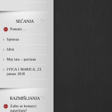
SEĆANJA
Pomalo….
Spinoza
Idiot
Moj tata – partizan
IVICA I MARICA, 23.
januar 2018
RAZMIŠLJANJA
Zašto se komarci
najavljuju?