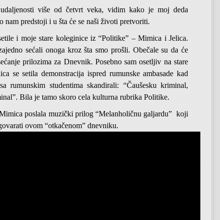
udaljenosti više od četvrt veka, vidim kako je moj deda
 nam predstoji i u šta će se naši životi pretvoriti.
etile i moje stare koleginice iz “Politike” – Mimica i Jelica.
ajedno sećali onoga kroz šta smo prošli. Obečale su da će
sećanje prilozima za Dnevnik. Posebno sam osetljiv na stare
Jelica se setila demonstracija ispred rumunske ambasade kad
sa rumunskim studentima skandirali: “Čaušesku kriminal,
nal”. Bila je tamo skoro cela kulturna rubrika Politike.
 Mimica poslala muzički prilog “Melanholičnu galjardu” koji
dgovarati ovom “otkačenom” dnevniku.