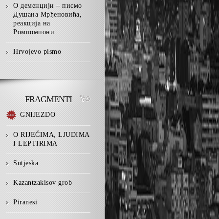
О деменцији – писмо
Душана Мрђеновића,
реакција на
Ромпомпони
Hrvojevo pismo
FRAGMENTI
GNIJEZDO
O RIJEČIMA, LJUDIMA
I LEPTIRIMA
Sutjeska
Kazantzakisov grob
Piranesi