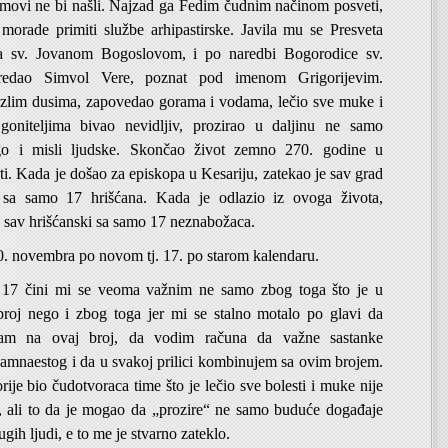
dimovi ne bi našli. Najzad ga Fedim čudnim načinom posveti,
 morade primiti službe arhipastirske. Javila mu se Presveta
a sv. Jovanom Bogoslovom, i po naredbi Bogorodice sv.
edao Simvol Vere, poznat pod imenom Grigorijevim.
zlim dusima, zapovedao gorama i vodama, lečio sve muke i
 goniteljima bivao nevidljiv, prozirao u daljinu ne samo
go i misli ljudske. Skončao život zemno 270. godine u
ti. Kada je došao za episkopa u Kesariju, zatekao je sav grad
 sa samo 17 hrišćana. Kada je odlazio iz ovoga života,
d sav hrišćanski sa samo 17 neznabožaca.
. novembra po novom tj. 17. po starom kalendaru.
 17 čini mi se veoma važnim ne samo zbog toga što je u
 broj nego i zbog toga jer mi se stalno motalo po glavi da
am na ovaj broj, da vodim računa da važne sastanke
amnaestog i da u svakoj prilici kombinujem sa ovim brojem.
rije bio čudotvoraca time što je lečio sve bolesti i muke nije
, ali to da je mogao da „prozire“ ne samo buduće događaje
ugih ljudi, e to me je stvarno zateklo.