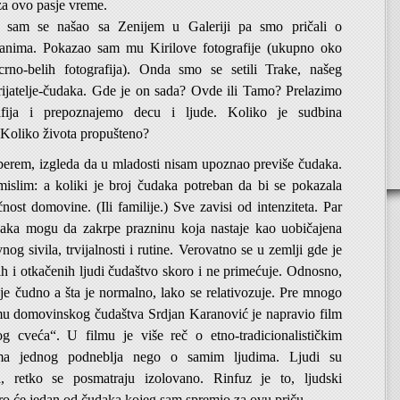
a ovo pasje vreme.
 sam se našao sa Zenijem u Galeriji pa smo pričali o
danima. Pokazao sam mu Kirilove fotografije (ukupno oko
rno-belih fotografija). Onda smo se setili Trake, našeg
rijatelje-čudaka. Gde je on sada? Ovde ili Tamo? Prelazimo
afija i prepoznajemo decu i ljude. Koliko je sudbina
 Koliko života propušteno?
erem, izgleda da u mladosti nisam upoznao previše čudaka.
mislim: a koliki je broj čudaka potreban da bi se pokazala
čnost domovine. (Ili familije.) Sve zavisi od intenziteta. Par
daka mogu da zakrpe prazninu koja nastaje kao uobičajena
nog sivila, trvijalnosti i rutine. Verovatno se u zemlji gde je
dih i otkačenih ljudi čudaštvo skoro i ne primećuje. Odnosno,
a je čudno a šta je normalno, lako se relativozuje. Pre mnogo
mu domovinskog čudaštva Srdjan Karanović je napravio film
og cveća“. U filmu je više reč o etno-tradicionalističkim
kama jednog podneblja nego o samim ljudima. Ljudi su
a, retko se posmatraju izolovano. Rinfuz je to, ljudski
ro će jedan od čudaka kojeg sam spremio za ovu priču.