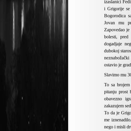
izaslanici Fe
i Grigorije se
Bogorodica s
Jovan mu pr
Zapovedao je 
bolesti, pred
dogadjaje ne
dubokoj staros
neznabožački
ostavio je gra
Slavimo mu 30
To sa brojem
pitanju prost
obavezno igr
zakazujem sed
To da je Grigo
me iznenadilo
nego i misli dr