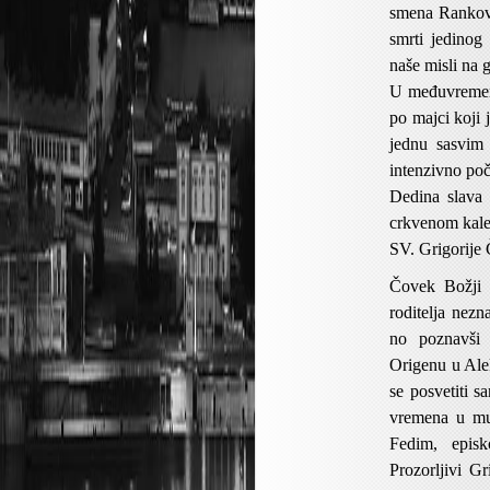
smena Rankovi
smrti jedinog
naše misli na 
U međuvremenu
po majci koji 
jednu sasvim 
intenzivno poč
Dedina slava 
crkvenom kale
SV. Grigorije
Čovek Božji 
roditelja nezn
no poznavši n
Origenu u Alek
se posvetiti 
vremena u mu
Fedim, episk
Prozorljivi G