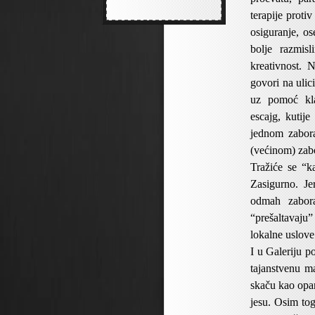
terapije proti
osiguranje, o
bolje razmis
kreativnost. 
govori na ulic
uz pomoć kla
escajg, kutij
jednom zabora
(većinom) zabo
Tražiće se “k
Zasigurno. Je
odmah zabora
“prešaltavaju
lokalne uslove
I u Galeriju p
tajanstvenu m
skaču kao opa
jesu. Osim tog