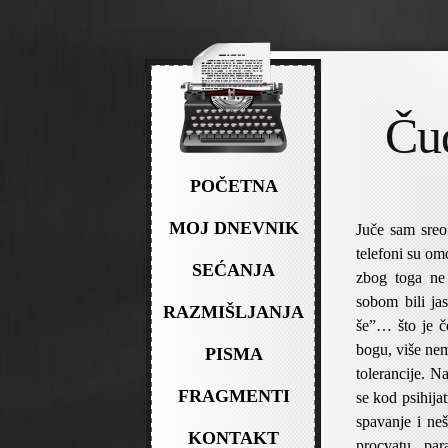
Čud
POČETNA
MOJ DNEVNIK
Juče sam sreo 
telefoni su om
SEĆANJA
zbog toga ne
sobom bili ja
RAZMIŠLJANJA
še”… što je č
bogu, više nem
PISMA
tolerancije. N
FRAGMENTI
se kod psihijat
spavanje i ne
KONTAKT
procvatu, par