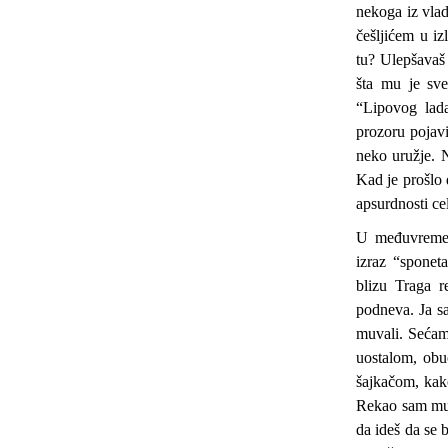
nekoga iz vla
češljićem u iz
tu? Ulepšavaš
šta mu je sv
“Lipovog lada
prozoru pojavi
neko uružje. 
Kad je prošlo
apsurdnosti cel
U međuvremen
izraz “spone
blizu Traga r
podneva. Ja sa
muvali. Sećam
uostalom, obu
šajkačom, kak
Rekao sam mu: 
da ideš da se 