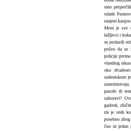
smo preprečili
odatle Paster
ranjeni kanjon
Meni je sve 
lažljivci i ku
su prolazili r
počeo da se 
policije prema
vlastitog isk
oko dvadeset
sudentskom je
uznemiravaju. 
pasoše ili te
zaboravi? Ova
gadosti, zloč
mi je onih koj
posebno zbog s
čuo ni jedan 