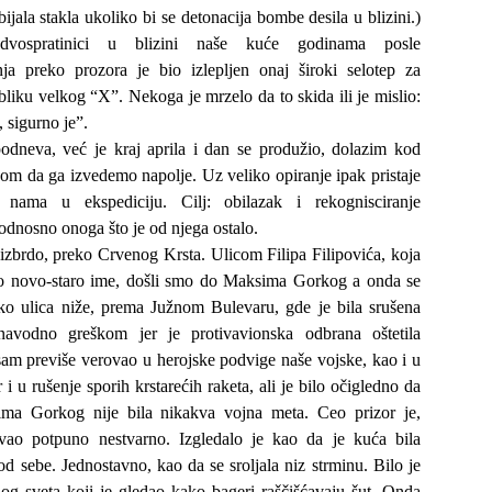
bijala stakla ukoliko bi se detonacija bombe desila u blizini.)
vospratinici u blizini naše kuće godinama posle
a preko prozora je bio izlepljen onaj široki selotep za
liku velkog “X”. Nekoga je mrzelo da to skida ili je mislio:
, sigurno je”.
odneva, već je kraj aprila i dan se produžio, dolazim kod
om da ga izvedemo napolje. Uz veliko opiranje ipak pristaje
nama u ekspediciju. Cilj: obilazak i rekognisciranje
odnosno onoga što je od njega ostalo.
izbrdo, preko Crvenog Krsta. Ulicom Filipa Filipovića, koja
o novo-staro ime, došli smo do Maksima Gorkog a onda se
liko ulica niže, prema Južnom Bulevaru, gde je bila srušena
navodno greškom jer je protivavionska odbrana oštetila
am previše verovao u herojske podvige naše vojske, kao i u
 i u rušenje sporih krstarećih raketa, ali je bilo očigledno da
ma Gorkog nije bila nikakva vojna meta. Ceo prizor je,
vao potpuno nestvarno. Izgledalo je kao da je kuća bila
d sebe. Jednostavno, kao da se sroljala niz strminu. Bilo je
log sveta koji je gledao kako bageri raščišćavaju šut. Onda