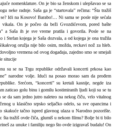
dajuće nomenklature. On je bio sa ženskom i ulepšavao se sa
logu neke radnje. Saša ga je “startovala” rečima: “Šta tražiš
 se? Idi na Kosovo! Barabo!… Ni sama se posle nije sećala
e vikala. On je počeo da beži Gvozdićevom, pored bašte
” a Saša ih je sve vreme pratila i govorila. Posle se na
o i Stefan kojega je Saša dozvala, a od kojega je ona tražila
Nikakvog oružja nije bilo osim, možda, reckavi nož za hleb.
 dovoljno vremena od ovog događaja, zajedno smo se smejali
e situcije
u su se na Trgu republike održavali koncerti prkosa kao
tane” narodne volje. Idući na posao morao sam da prođem
epublike. Srećom, “koncerti” su kretali kasnije, negde iza
m zaticao golu binu i gomilu kostimiranih ljudi koji su se tu
 se da sam jedno jutro naleteo na nekog čiču, vrlo vitalnog
čenog u klasično srpsko seljačko odelo, sa sve opancima i
o skakuće tačno ispred glavnog ulaza u Narodno pozorište.
šta tražiš ovde čiča, glumiš u nekom filmu? Bolje bi ti bilo
brineš za unuke i familiju nego što ovde izigravaš budalu! On