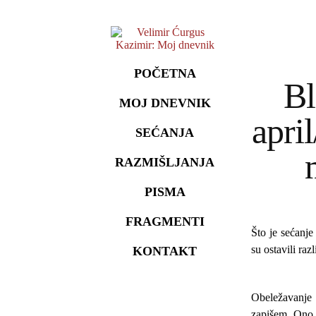
POČETNA
Bl
MOJ DNEVNIK
apri
SEĆANJA
RAZMIŠLJANJA
PISMA
FRAGMENTI
Što je sećanje
su ostavili raz
KONTAKT
Obeležavanje 
zapišem. Ono 