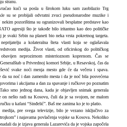
u stranu.
raćao kući sa posla u širokom luku sam zaobilazio Trg
kle su se probijali odvratni zvuci pseudonarodne muzike i
U nekim pozorištima su ogranizovali besplatne predstave kao
ATO agresiji što je takođe bilo iritantno kao deo političke
j je svaki Srbin na planeti bio neka vrsta pokretnog targeta.
 neprijatelju a kolateralna šteta vlasti koja se oglašavala
sredstvom medija. Život vlasti, od oficirskog do političkog
 obavijen neprozirnom misterioznom koprenom. Čas se
 Generalštab u Privrednoj komori Srbije, u Resavskoj, čas da
ošević svake noći menja mesto gde će da večera i spava.
e da su noć i dan zamenilo mesta i da je noć bila posvećena
govorima i akcijama a dan za spavanje i ručkove po poznatim
Tako smo jednog dana, kada je objavljen snimak generala
 on nešto radi na Kosovu, čuli da je sa svojom, ne malom
 ručku u kafani “Sinđelić”. Baš me zanima ko je to platio.
 medija, pre svega televizije, bilo je vezano isključivo za
“trojkom” i najavama povlačenja vojske sa Kosova. Nekoliko
nadali da je izjava generala Lazarevića da je vojska započela