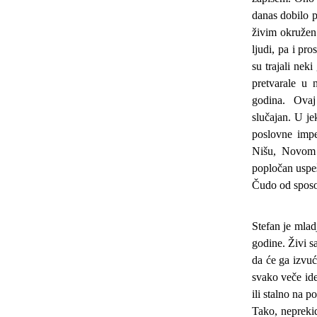
danas dobilo 
živim okružen
ljudi, pa i pr
su trajali nek
pretvarale u 
godina. Ovaj
slučajan. U jek
poslovne impe
Nišu, Novom 
popločan uspe
Čudo od sposo
Stefan je mlad
godine. Živi 
da će ga izvuć
svako veče id
ili stalno na p
Tako, neprekid