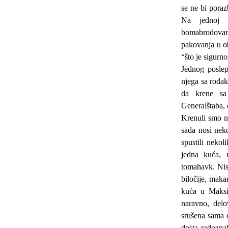
se ne bi poraz
Na jednoj d
bomabrodovanj
pakovanja u ob
“što je sigurno
Jednog poslep
njega sa rođak
da krene sa 
Generalštaba, 
Krenuli smo n
sada nosi nek
spustili neko
jedna kuća, 
tomahavk. Nis
biločije, makar
kuća u Maksi
naravno, delo
srušena sama o
dosta radozna