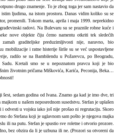
potpuno drugo znamenje. To je zbog toga jer sam nastavio da
 istim ljudima, na istom prostoru. Danas vidim koliko su se
ostor, promenili. Tokom marta, aprila i maja 1999. neprekidno
i građevinski radovi. Na Bulevaru su se praznile robne kuće i
neke nove objekte čiju ćemo namentu otkriti tek sledećih
 zamah graditeljske preduzimljivosti nije, naravno, bio
u mobilizacije i ratne histerije širile su se već uspostavljene
rije, radilo se na Bambilendu u Požarevcu, po Beogradu,
Sadu. Kretali smo se u nepoznatom pravcu koji je bio
šnim životnim pričama Miškovića, Karića, Peconija, Beka…
bnosti!
ji šest, sedam godina od Ivana. Znamo ga kad je imo dve, tri
sa majkom u našem neposrednom susedstvu. Stefan je uplašen
i i odvesti u vojsku iako još nije prošao ni regrutaciju. Skoro
emo do Stefana koji je uglavnom sam pošto je njegova majka
oslu ili na putu. Stefan je spustio sve roletne i otvorio prozore.
no, bez obzira da li je uzbuna ili ne. (Prozori su otvoreni da