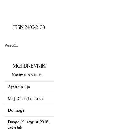
ISSN 2406-2138
MOJ DNEVNIK
Kazimir o virusu
Ajnštajn i ja
Moj Dnevnik, danas
Do moga
Đango, 9. avgust 2018,
četvrtak