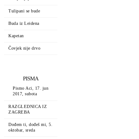
Tulipani se bude
Buda iz Leidena
Kapetan
Čovjek nije drvo
PISMA
Pismo Aci, 17. jun
2017, subota
RAZGLEDNICA IZ
ZAGREBA
Dođem ti, dođeš mi, 5.
oktobar, sreda