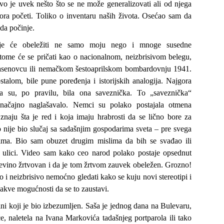
tvo je uvek nešto što se ne može generalizovati ali od njega
ora početi. Toliko o inventaru naših života. Osećao sam da
da počinje.
je će obeležiti ne samo moju nego i mnoge susedne
 tome će se pričati kao o nacionalnom, neizbrisivom belegu,
asenovcu ili nemačkom šestoaprilskom bombardovnju 1941.
talom, bile pune poređenja i istorijskih analogija. Najgora
a su, po pravilu, bila ona saveznička. To „saveznička“
načajno naglašavalo. Nemci su polako postajala otmena
znaju šta je red i koja imaju hrabrosti da se lično bore za
o nije bio slučaj sa sadašnjim gospodarima sveta – pre svega
ima. Bio sam obuzet drugim mislima da bih se svađao ili
a ulici. Video sam kako ceo narod polako postaje opsednut
nevino žrtvovan i da je tom žrtvom zauvek obeležen. Grozno!
o i neizbrisivo nemoćno gledati kako se kuju novi stereotipi i
kakve mogućnosti da se to zaustavi.
ni koji je bio izbezumljen. Saša je jednog dana na Bulevaru,
e, naletela na Ivana Markovića tadašnjeg portparola ili tako