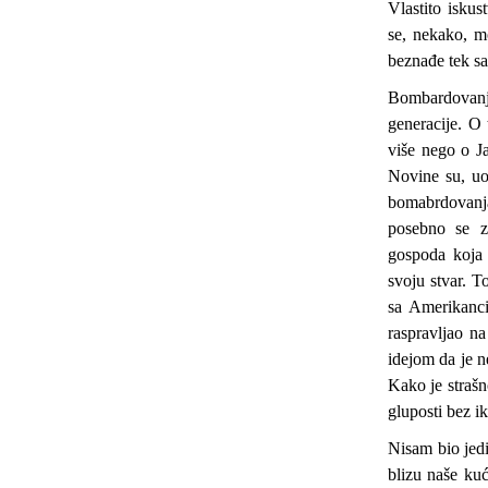
Vlastito iskus
se, nekako, m
beznađe tek sa
Bombardovan
generacije. O
više nego o J
Novine su, uos
bomabrdovanj
posebno se z
gospoda koja 
svoju stvar. T
sa Amerikanc
raspravljao n
idejom da je 
Kako je strašn
gluposti bez i
Nisam bio jedi
blizu naše kuć