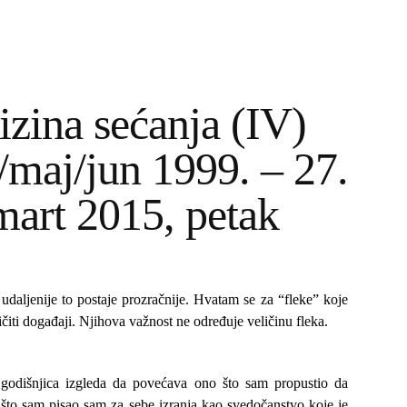
izina sećanja (IV)
l/maj/jun 1999. – 27.
mart 2015, petak
 udaljenije to postaje prozračnije. Hvatam se za “fleke” koje
ličiti događaji. Njihova važnost ne određuje veličinu fleka.
godišnjica izgleda da povećava ono što sam propustio da
što sam pisao sam za sebe izranja kao svedočanstvo koje je