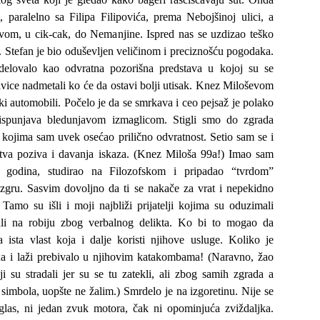
, paralelno sa Filipa Filipovića, prema Nebojšinoj ulici, a
ovom, u cik-cak, do Nemanjine. Ispred nas se uzdizao teško
. Stefan je bio oduševljen veličinom i preciznošću pogodaka.
delovalo kao odvratna pozorišna predstava u kojoj su se
kavice nadmetali ko će da ostavi bolji utisak. Knez Miloševom
etki automobili. Počelo je da se smrkava i ceo pejsaž je polako
ispunjava bledunjavom izmaglicom. Stigli smo do zgrada
 kojima sam uvek osećao prilično odvratnost. Setio sam se i
ustva poziva i davanja iskaza. (Knez Miloša 99a!) Imao sam
 godina, studirao na Filozofskom i pripadao “tvrdom”
zgru. Sasvim dovoljno da ti se nakače za vrat i nepekidno
Tamo su išli i moji najbliži prijatelji kojima su oduzimali
rali na robiju zbog verbalnog delikta. Ko bi to mogao da
 ista vlast koja i dalje koristi njihove usluge. Koliko je
ina i laži prebivalo u njihovim katakombama! (Naravno, žao
i su stradali jer su se tu zatekli, ali zbog samih zgrada a
imbola, uopšte ne žalim.) Smrdelo je na izgoretinu. Nije se
glas, ni jedan zvuk motora, čak ni opominjuća zviždaljka.