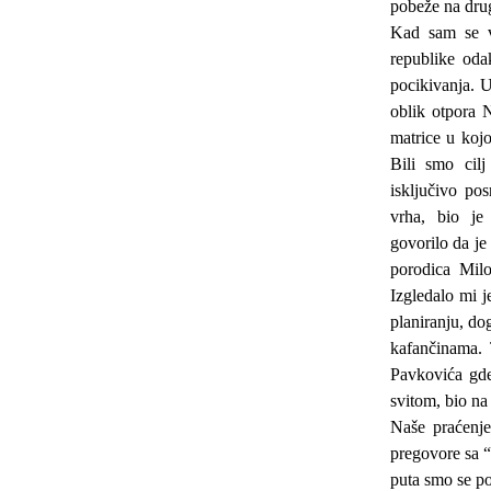
pobeže na drug
Kad sam se v
republike oda
pocikivanja. 
oblik otpora N
matrice u kojo
Bili smo cilj
isključivo po
vrha, bio je
govorilo da je
porodica Mil
Izgledalo mi j
planiranju, do
kafančinama. 
Pavkovića gde
svitom, bio na
Naše praćenje
pregovore sa 
puta smo se po