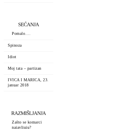
SEĆANJA
Pomalo….
Spinoza
Idiot
Moj tata – partizan
IVICA I MARICA, 23.
januar 2018
RAZMIŠLJANJA
Zašto se komarci
najavljuju?