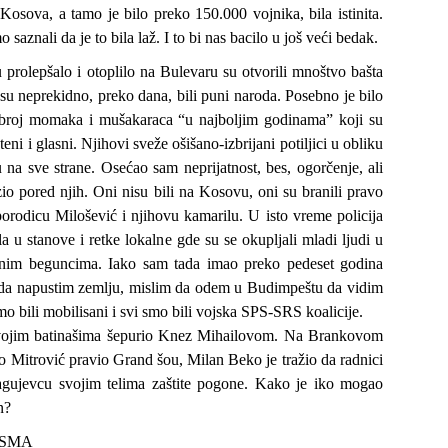
Kosova, a tamo je bilo preko 150.000 vojnika, bila istinita.
 saznali da je to bila laž. I to bi nas bacilo u još veći bedak.
prolepšalo i otoplilo na Bulevaru su otvorili mnoštvo bašta
 su neprekidno, preko dana, bili puni naroda. Posebno je bilo
i broj momaka i mušakaraca “u najboljim godinama” koji su
teni i glasni. Njihovi sveže ošišano-izbrijani potiljici u obliku
su na sve strane. Osećao sam neprijatnost, bes, ogorčenje, ali
zio pored njih. Oni nisu bili na Kosovu, oni su branili pravo
porodicu Milošević i njihovu kamarilu. U isto vreme policija
a u stanove i retke lokalne gde su se okupljali mladi ljudi u
jnim beguncima. Iako sam tada imao preko pedeset godina
a napustim zemlju, mislim da odem u Budimpeštu da vidim
o bili mobilisani i svi smo bili vojska SPS-SRS koalicije.
svojim batinašima šepurio Knez Mihailovom. Na Brankovom
o Mitrović pravio Grand šou, Milan Beko je tražio da radnici
gujevcu svojim telima zaštite pogone. Kako je iko mogao
n?
ISMA