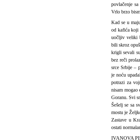
povlačenje sa 
Vrlo brzo bismo
Kad se u maju 
od kafića koji
uočljiv velik
bili skroz opuš
krigli sevali 
bez reči prola
srce Srbije – 
je noću upadal
potrazi za vo
nisam mogao d
Goranu. Svi sm
Šešelj se sa 
mostu je Željk
Zastave u Kra
ostati normala
IVANOVA P