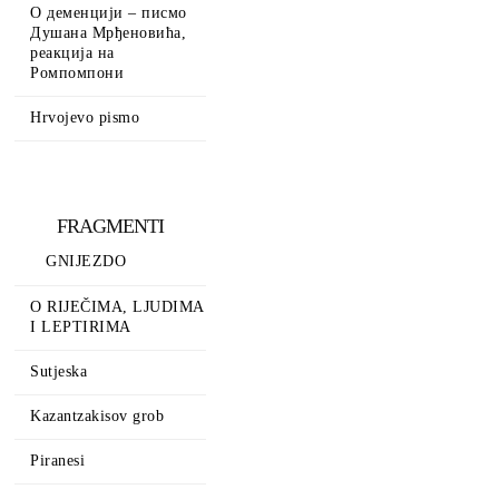
О деменцији – писмо
Душана Мрђеновића,
реакција на
Ромпомпони
Hrvojevo pismo
FRAGMENTI
GNIJEZDO
O RIJEČIMA, LJUDIMA
I LEPTIRIMA
Sutjeska
Kazantzakisov grob
Piranesi