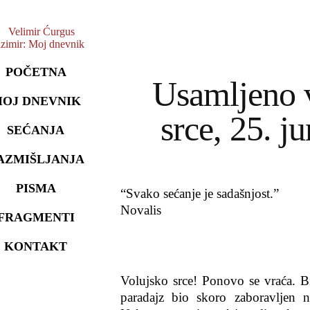
POČETNA
Usamljeno 
OJ DNEVNIK
srce, 25. ju
SEĆANJA
AZMIŠLJANJA
PISMA
“Svako sećanje je sadašnjost.”
Novalis
FRAGMENTI
KONTAKT
Volujsko srce! Ponovo se vraća. Bi
paradajz bio skoro zaboravljen 