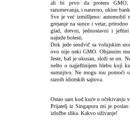
ali bi prvo da protera GMO,
razumevanja, i naravno, ukine banke
Sve je već izmišljeno: automobil
grejanje na sunce i vetar, prirodno
glad, drevni, jednostavni i jeftini
najteže bolesti.
Dok jede sendvič sa volujskim srce
ovo nije neki GMO. Objasnim mu da
Jeste, baš je ukusan, složi se on.
nešto o najjeftinijem hlebu koji k
sumnjivo. Ne mogu mu pomoći oko
raznih idiotskih sajtova.
Ostao sam kod kuće u očekivanju v
Prijatelj iz Singapura mi je poslao
izložbe slika. Kakvo uživanje!