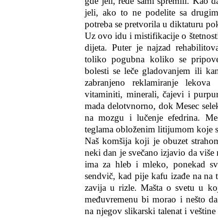
gde jeli, ređe sami spremili. Kao da
jeli, ako to ne podelite sa drugi
potreba se pretvorila u diktaturu po
Uz ovo idu i mistifikacije o štetnosti 
dijeta. Puter je najzad rehabilito
toliko pogubna koliko se pripove
bolesti se leče gladovanjem ili ka
zabranjeno reklamiranje lekova
vitaminiti, minerali, čajevi i purp
mada delotvnorno, dok Mesec selek
na mozgu i lučenje efedrina. Me
teglama obloženim litijumom koje se
Naš komšija koji je obuzet stra
neki dan je svečano izjavio da više
ima za hleb i mleko, ponekad svr
sendvič, kad pije kafu izađe na na 
zavija u rizle. Mašta o svetu u k
međuvremenu bi morao i nešto da 
na njegov slikarski talenat i veštin