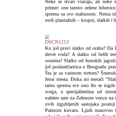
Neke se stvari vraćaju, ali neke s
primer: one tamno zelene lubenice. 
sprema sa sve mahunom. Nema ni 
onih plantažnih – krupni, slatkih i
Ko još pravi slatko od oraha? Da l
devet voda? A slatko od belih treš
orasima? Slatko od šumskih jagoda
još poslastičarnica u Beogradu prav
Šta je sa vasinom tortom? Šnenok
fensi mesta. Đuka mi merači “Slati
tamo sprema sve ono što se nigde 
svega, o specijalitetima od iznut
naleteo sam na Zelenom vencu na 
ovih izgubljenih sastojaka postoji
Patinom kuvaru. Ljudi masovno k