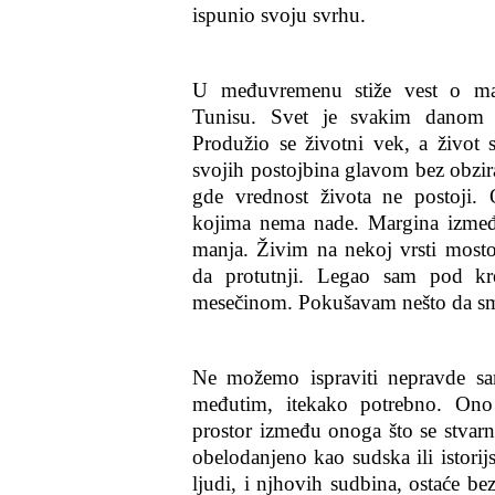
ispunio svoju svrhu.
U međuvremenu stiže vest o mas
Tunisu. Svet je svakim danom s
Produžio se životni vek, a život sv
svojih postojbina glavom bez obzir
gde vrednost života ne postoji.
kojima nema nade. Margina između
manja. Živim na nekoj vrsti most
da protutnji. Legao sam pod kr
mesečinom. Pokušavam nešto da sm
Ne možemo ispraviti nepravde sa
međutim, itekako potrebno. Ono 
prostor između onoga što se stvarn
obelodanjeno kao sudska ili istori
ljudi, i njhovih sudbina, ostaće b