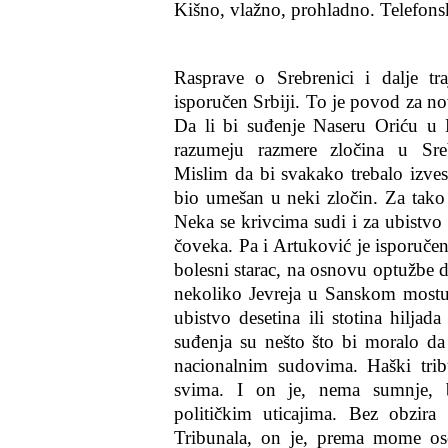
Kišno, vlažno, prohladno. Telefonsk
Rasprave o Srebrenici i dalje tr
isporučen Srbiji. To je povod za no
Da li bi suđenje Naseru Oriću u
razumeju razmere zločina u Sre
Mislim da bi svakako trebalo izves
bio umešan u neki zločin. Za tako 
Neka se krivcima sudi i za ubistvo
čoveka. Pa i Artuković je isporučen
bolesni starac, na osnovu optužbe 
nekoliko Jevreja u Sanskom mostu
ubistvo desetina ili stotina hiljad
suđenja su nešto što bi moralo da
nacionalnim sudovima. Haški tri
svima. I on je, nema sumnje, 
političkim uticajima. Bez obzira
Tribunala, on je, prema mome ose