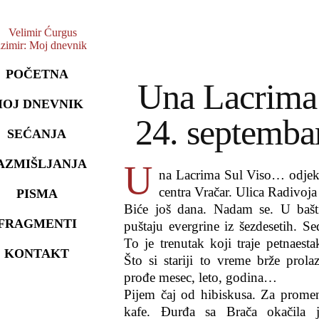
POČETNA
Una Lacrima 
OJ DNEVNIK
24. septembar
SEĆANJA
AZMIŠLJANJA
U
na Lacrima Sul Viso… odjek
centra Vračar. Ulica Radivoja
PISMA
Biće još dana. Nadam se. U bašti
FRAGMENTI
puštaju evergrine iz šezdesetih. S
To je trenutak koji traje petnaest
KONTAKT
Što si stariji to vreme brže prola
prođe mesec, leto, godina…
Pijem čaj od hibiskusa. Za prome
kafe. Đurđa sa Brača okačila j