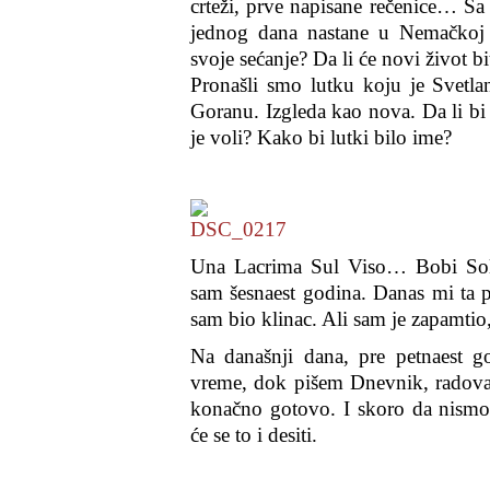
crteži, prve napisane rečenice… Sa 
jednog dana nastane u Nemačkoj i
svoje sećanje? Da li će novi život 
Pronašli smo lutku koju je Svetla
Goranu. Izgleda kao nova. Da li b
je voli? Kako bi lutki bilo ime?
Una Lacrima Sul Viso… Bobi Solo
sam šesnaest godina. Danas mi ta 
sam bio klinac. Ali sam je zapamtio
Na današnji dana, pre petnaest 
vreme, dok pišem Dnevnik, radoval
konačno gotovo. I skoro da nism
će se to i desiti.