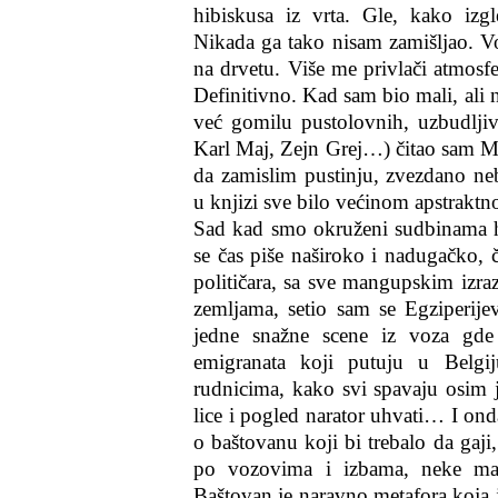
hibiskusa iz vrta. Gle, kako iz
Nikada ga tako nisam zamišljao. Vo
na drvetu. Više me privlači atmosf
Definitivno. Kad sam bio mali, ali 
već gomilu pustolovnih, uzbudlji
Karl Maj, Zejn Grej…) čitao sam M
da zamislim pustinju, zvezdano neb
u knjizi sve bilo većinom apstraktn
Sad kad smo okruženi sudbinama hi
se čas piše naširoko i nadugačko, 
političara, sa sve mangupskim izra
zemljama, setio sam se Egziperijev
jedne snažne scene iz voza gde
emigranata koji putuju u Belg
rudnicima, kako svi spavaju osim
lice i pogled narator uhvati… I ond
o baštovanu koji bi trebalo da gaji
po vozovima i izbama, neke male
Baštovan je naravno metafora koja j