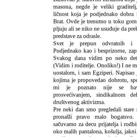
masona, negde je veliki graditelj
ličnost koja je podjednako dobra 
Brat. Ovde je trenutno u toku gomila
pljuju ali se niko ne usuđuje da pr
predstave za odrasle.
Svet je prepun odvratnih i n
Podjednako kao i besprizorne, zapu
Svakog dana vidim po neko dete
(Vidim i roditelje. Onoliko!) I ne 
uostalom, i sam Egziperi. Napisao 
kojima je propovedao dobrotu, sp
mi je poznato nije se bav
prosvećivanjem, sindikalnom d
društvenog aktivizma.
Pre neki dan smo pregledali stare 
pronašli pravo malo bogatsvo.
sačuvamo za decu prijatelja i rodb
oko malih pantalona, košulja, jakn