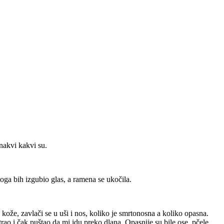
nakvi kakvi su.
oga bih izgubio glas, a ramena se ukočila.
kože, zavlači se u uši i nos, koliko je smrtonosna a koliko opasna.
rao i čak puštao da mi idu preko dlana. Opasnije su bile ose, pčele,