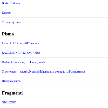
Buda iz Leidena
Kapetan
Čovjek nije drvo
Pisma
Pismo Aci, 17. jun 2017, subota
RAZGLEDNICA IZ ZAGREBA
Dođem ti, dođeš mi, 5. oktobar, sreda
О деменцији – писмо Душана Мрђеновића, реакција на Ромпомпони
Hrvojevo pismo
Fragmenti
GNIJEZDO