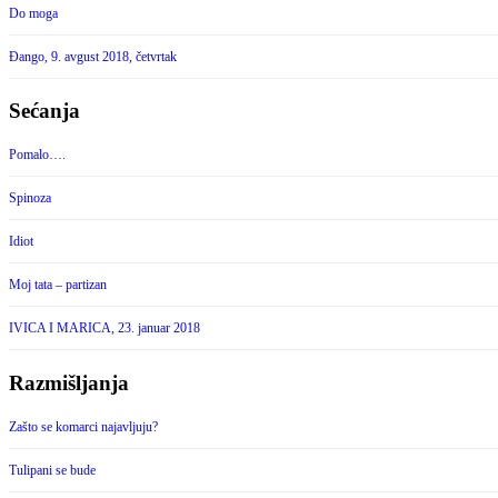
Do moga
Đango, 9. avgust 2018, četvrtak
Sećanja
Pomalo….
Spinoza
Idiot
Moj tata – partizan
IVICA I MARICA, 23. januar 2018
Razmišljanja
Zašto se komarci najavljuju?
Tulipani se bude