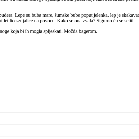
 pudera. Lepe su buba mare, šumske bube poput jelenka, lep je skakavac,
t letilice-zujalice na povocu. Kako se ona zvala? Sigurno ću se setiti.
noge koja bi ih mogla spljeskati. Možda bagerom.