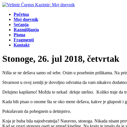
Početna
Moj dnevnik
Sećanja
Razmišljanja
Pisma
Fragmenti
Kontakt
Stonoge, 26. jul 2018, četvrtak
Ništa se ne dešava samo od sebe. Osim u posebnim prilikama. Na prim
Stvarnost u ovoj zemlji je dovoljno odvratna da vam nikakvo dodatno 
Delujmo kapilarno! Možda to nekad deluje utešno. Koliko traje da tra
Kada bih pisao o onome šta se oko mene dešava, kakve je gluposti i gn
Pokušavam da pobegnem u detinjstvo.
Koja je buba bila najodvratnija? Naravno, stonoga. Nikada nisam prover
Kad se zgazi stonoga oseti se smrad kiseline. Na kraju je ispalo da je