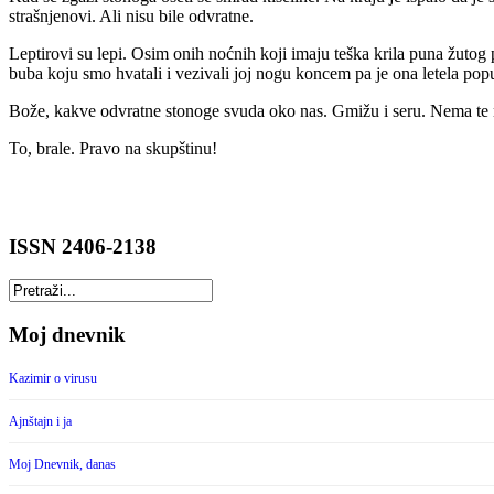
strašnjenovi. Ali nisu bile odvratne.
Leptirovi su lepi. Osim onih noćnih koji imaju teška krila puna žutog
buba koju smo hvatali i vezivali joj nogu koncem pa je ona letela popu
Bože, kakve odvratne stonoge svuda oko nas. Gmižu i seru. Nema te 
To, brale. Pravo na skupštinu!
ISSN 2406-2138
Moj dnevnik
Kazimir o virusu
Ajnštajn i ja
Moj Dnevnik, danas