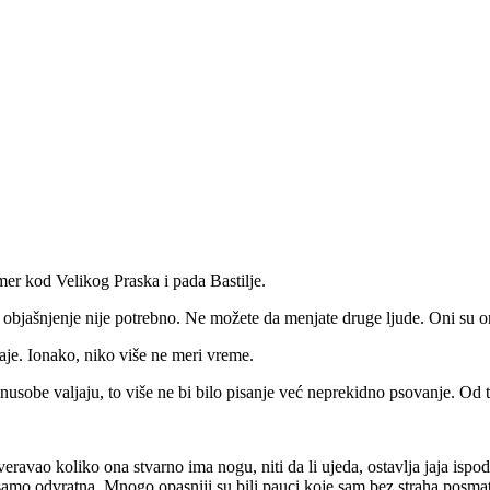
er kod Velikog Praska i pada Bastilje.
objašnjenje nije potrebno. Ne možete da menjate druge ljude. Oni su o
je. Ionako, niko više ne meri vreme.
usobe valjaju, to više ne bi bilo pisanje već neprekidno psovanje. Od t
avao koliko ona stvarno ima nogu, niti da li ujeda, ostavlja jaja ispod 
 samo odvratna. Mnogo opasniji su bili pauci koje sam bez straha posmat