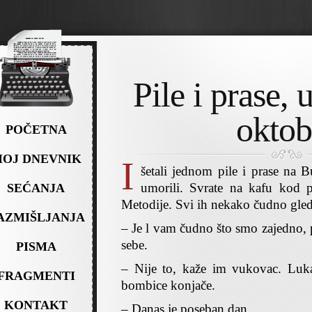
Pile i prase, 
oktob
POČETNA
OJ DNEVNIK
I
šetali jednom pile i prase na Bul
umorili. Svrate na kafu kod p
SEĆANJA
Metodije. Svi ih nekako čudno gled
AZMIŠLJANJA
– Je l vam čudno što smo zajedno, 
sebe.
PISMA
– Nije to, kaže im vukovac. Luk
FRAGMENTI
bombice konjače.
KONTAKT
– Danas je poseban dan.