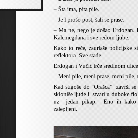
– Šta ima, pita pile.
– Je l prošo post, šali se prase.
– Ma ne, nego je došao Erdogan. 
Kalemegdana i sve redom ljube.
Kako to reče, zaurlaše policijske 
reflektora. Sve stade.
Erdogan i Vučić trče sredinom ulice 
– Meni pile, meni prase, meni pile,
Kad stigoše do “Orašca” završi se 
skloniše ljude i stvari u duboke fioke
uz jedan pikap. Eno ih kako 
zalepljeni.