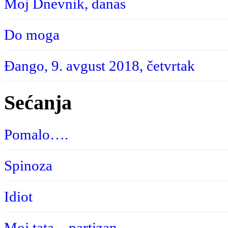
Moj Dnevnik, danas
Do moga
Đango, 9. avgust 2018, četvrtak
Sećanja
Pomalo….
Spinoza
Idiot
Moj tata – partizan