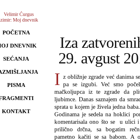
POČETNA
Iza zatvoreni
OJ DNEVNIK
29. avgust 20
SEĆANJA
AZMIŠLJANJA
I
z obližnje zgrade već danima se
pa se izgubi. Već smo poče
PISMA
mačkoljupca iz te zgrade da pli
FRAGMENTI
ljubimce. Danas saznajem da smrad
sprata u kojem je živela jedna baba
KONTAKT
Godinama je sedela na hoklici por
komentarisala ono što se u ulici i
prilično drčna, sa bogatim reč
pametno kačiti se sa babom. A o