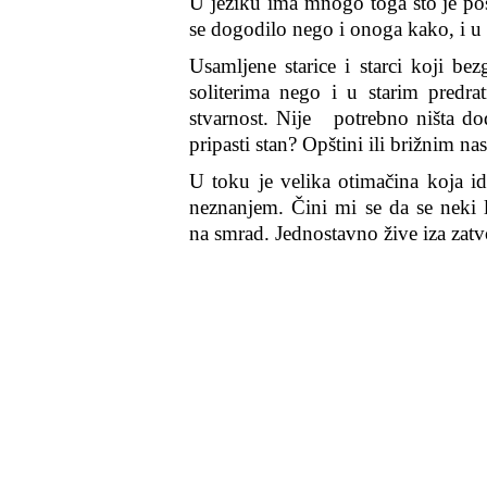
U jeziku ima mnogo toga što je po
se dogodilo nego i onoga kako, i 
Usamljene starice i starci koji b
soliterima nego i u starim predrat
stvarnost. Nije potrebno ništa d
pripasti stan? Opštini ili brižnim n
U toku je velika otimačina koja i
neznanjem. Čini mi se da se neki
na smrad. Jednostavno žive iza zatv