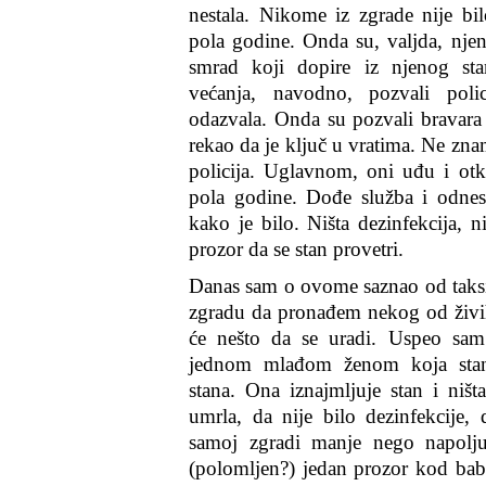
nestala. Nikome iz zgrade nije bi
pola godine. Onda su, valjda, njen
smrad koji dopire iz njenog st
većanja, navodno, pozvali polic
odazvala. Onda su pozvali bravara 
rekao da je ključ u vratima. Ne znam
policija. Uglavnom, oni uđu i otk
pola godine. Dođe služba i odnese
kako je bilo. Ništa dezinfekcija, n
prozor da se stan provetri.
Danas sam o ovome saznao od taksi
zgradu da pronađem nekog od živih
će nešto da se uradi. Uspeo sa
jednom mlađom ženom koja stan
stana. Ona iznajmljuje stan i niš
umrla, da nije bilo dezinfekcije,
samoj zgradi manje nego napolju
(polomljen?) jedan prozor kod babe