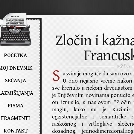
Zločin i kažn
Francusk
POČETNA
MOJ DNEVNIK
S
asvim je moguće da sam ovo sa
SEĆANJA
U ono nejasno vreme nakon li
sve krenulo u nekom drvenastom 
RAZMIŠLJANJA
je Književnim novinama ponudio esej
on izmislio, s naslovom “Zločin 
PISMA
maglu, kako mi je Kazimir o
egzistencijalne i semantičke 
FRAGMENTI
raskošnog i vrtloglavo slože
KONTAKT
dosadnog, jednodimenzionalnog