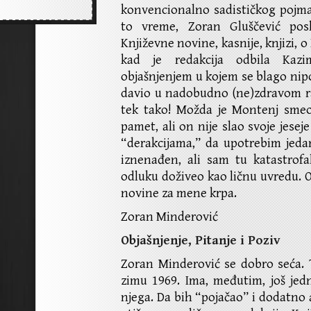
konvencionalno sadističkog pojma
to vreme, Zoran Gluščević pos
Književne novine, kasnije, knjizi, 
kad je redakcija odbila Kazi
objašnjenjem u kojem se blago nip
davio u nadobudno (ne)zdravom r
tek tako! Možda je Montenj smeo
pamet, ali on nije slao svoje jeseje
“derakcijama,” da upotrebim jeda
iznenađen, ali sam tu katastrofa
odluku doživeo kao ličnu uvredu. 
novine za mene krpa.
Zoran Minderović
Objašnjenje, Pitanje i Poziv
Zoran Minderović se dobro seća. 
zimu 1969. Ima, međutim, još jed
njega. Da bih “pojačao” i dodatno