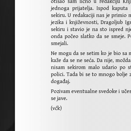
otišao sam lično u redakciju Knj
jednoga prijatelja. Ispod kaputa
sekiru. U redakaciji nas je primio 
jezika i književnosti, Dragoljub I
sekiru i stavio je na sto ispred n
onda počeo slatko da se smeje. 
smejali.
Ne mogu da se setim ko je bio s
kaže da se ne seća. Da nije, možda
nisam sekirom malo udario po st
polici. Tada bi se to mnogo bolje za
događaj.
Pozivam eventualne svedoke i uče
se jave.
(vćk)