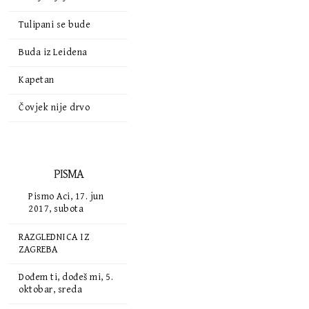
Tulipani se bude
Buda iz Leidena
Kapetan
Čovjek nije drvo
PISMA
Pismo Aci, 17. jun
2017, subota
RAZGLEDNICA IZ
ZAGREBA
Dođem ti, dođeš mi, 5.
oktobar, sreda