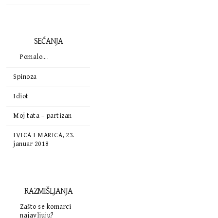
SEĆANJA
Pomalo….
Spinoza
Idiot
Moj tata – partizan
IVICA I MARICA, 23.
januar 2018
RAZMIŠLJANJA
Zašto se komarci
najavljuju?