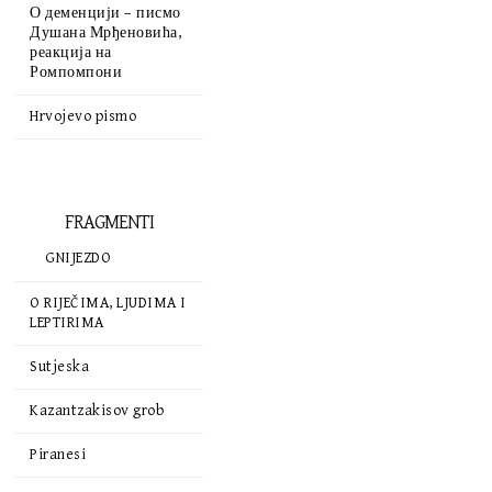
О деменцији – писмо
Душана Мрђеновића,
реакција на
Ромпомпони
Hrvojevo pismo
FRAGMENTI
GNIJEZDO
O RIJEČIMA, LJUDIMA I
LEPTIRIMA
Sutjeska
Kazantzakisov grob
Piranesi