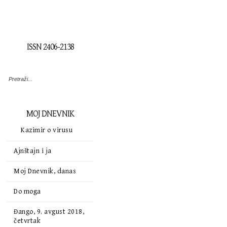
ISSN 2406-2138
MOJ DNEVNIK
Kazimir o virusu
Ajnštajn i ja
Moj Dnevnik, danas
Do moga
Đango, 9. avgust 2018,
četvrtak