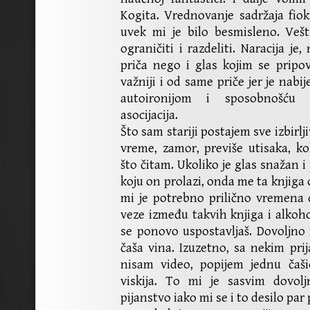
Kogita. Vrednovanje sadržaja fi
uvek mi je bilo besmisleno. Veš
ograničiti i razdeliti. Naracija j
priča nego i glas kojim se pripov
važniji i od same priče jer je nabij
autoironijom i sposobnošću iza
asocijacija.
Što sam stariji postajem sve izbirlji
vreme, zamor, previše utisaka, ko
što čitam. Ukoliko je glas snažan i
koju on prolazi, onda me ta knjiga
mi je potrebno prilično vremena
veze između takvih knjiga i alkoho
se ponovo uspostavljaš. Dovoljno m
čaša vina. Izuzetno, sa nekim pri
nisam video, popijem jednu čašic
viskija. To mi je sasvim dovol
pijanstvo iako mi se i to desilo par 