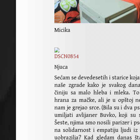
Micika
Njuca
Sećam se devedesetih i starice koja
naše zgrade kako je svakog dana
činiju sa malo hleba i mleka. To
hrana za mačke, ali je u opštoj ne
nam je grejao srce. (Bila su i dva p
umiljati avlijaner Buvko, koji s
Šeste, njima smo nosili parizer i ps
na solidarnost i empatiju ljudi iz
uobrazilja? Kad gledam danas št