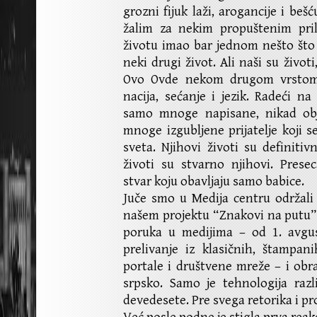
grozni fijuk laži, arogancije i be
žalim za nekim propuštenim pri
životu imao bar jednom nešto što
neki drugi život. Ali naši su životi
Ovo Ovde nekom drugom vrstom
nacija, sećanje i jezik. Radeći 
samo mnoge napisane, nikad obja
mnoge izgubljene prijatelje koji se
sveta. Njihovi životi su definiti
životi su stvarno njihovi. Prese
stvar koju obavljaju samo babice.
Juče smo u Medija centru održali
našem projektu “Znakovi na putu” 
poruka u medijima – od 1. avgu
prelivanje iz klasičnih, štampa
portale i društvene mreže – i obr
srpsko. Samo je tehnologija razl
devedesete. Pre svega retorika i pr