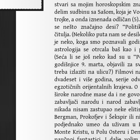
stvari sa mojim horoskopskim zn
delim sudbinu sa Sašom, koja je Vo
trojke, a onda iznenada odličan (5). 
se nešto značajno desi? “Politi
čitulja. (Nekoliko puta nam se desil
je neko, koga smo poznavali godi
astrologija se otrcala baš kao i
(Seća li se još neko kad su u “Po
godišnjice 9. marta, objavili za 
treba izlaziti na ulicu?) Filmovi n
dvadeset i više godina, serije odv
egzotičnih orijentalnih krajeva.
široke narodne mase da i ne govo
zabavljači narodu i narod zabav
nikada nisam zastupao neke elitis
Bergman, Prokofjev i Šekspir ili n
podjednako umeo da uživam u K
Monte Kristu, u Polu Osteru i Den
naučnoj fantastici. I dalje voli