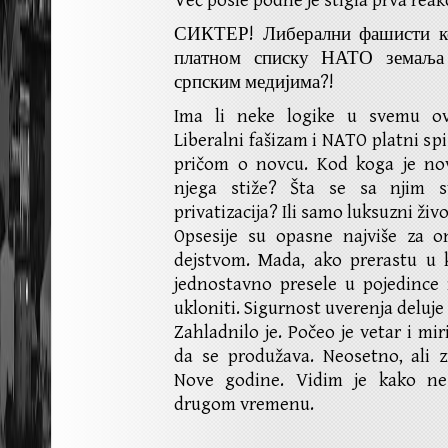
Već posle podne je stigla prva reakc
СИКТЕР! Либерални фашисти ко
платном списку НАТО земаљ
српским медијима?!
Ima li neke logike u svemu o
Liberalni fašizam i NATO platni spi
pričom o novcu. Kod koga je no
njega stiže? Šta se sa njim 
privatizacija? Ili samo luksuzni živ
Opsesije su opasne najviše za o
dejstvom. Mada, ako prerastu u 
jednostavno presele u pojedince 
ukloniti. Sigurnost uverenja deluje
Zahladnilo je. Počeo je vetar i mi
da se produžava. Neosetno, ali 
Nove godine. Vidim je kako ne
drugom vremenu.