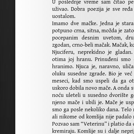
U poslednje vreme sam čitao p
uživao. Dobra poezija je sve ređ
uostalom.
Imamo dve mačke. Jedna je stara
potpuno crna, sitna, možda je zato
pocepanim desnim uvetom, dru
zgodan, crno-beli mačak. Mačak, ko
Njuciferu, neprekidno je gladan.
otima joj hranu. Prinuđeni smo 
hranimo. Njuca je, naravno, uliča
oluku susedne zgrade. Bio je već p
meseci, kad smo uspeli da ga o
uskoro dobila novo mače. A onda su
noću uleteli u susedno dvorište gd
njeno mače i ubili je. Mače je us
smo ga posle nekoliko dana. Telo m
ali nikome od komšija nije padalo
Pozvao sam “Veterinu” i platio da 
kremiraju. Komšije su i dalje nepri