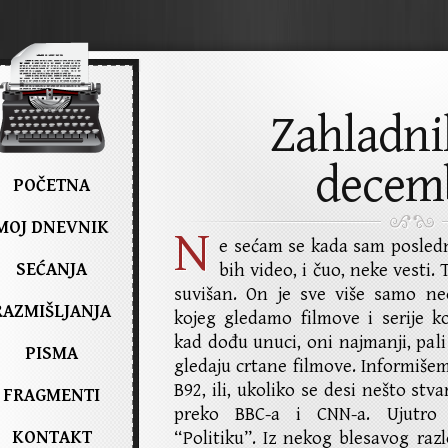
Zahladnil
decem
POČETNA
MOJ DNEVNIK
N
e sećam se kada sam poslednj
SEĆANJA
bih video, i čuo, neke vesti.
suvišan. On je sve više samo n
RAZMIŠLJANJA
kojeg gledamo filmove i serije k
kad dođu unuci, oni najmanji, pali
PISMA
gledaju crtane filmove. Informišem
B92, ili, ukoliko se desi nešto st
FRAGMENTI
preko BBC-a i CNN-a. Ujutro
KONTAKT
“Politiku”. Iz nekog blesavog ra