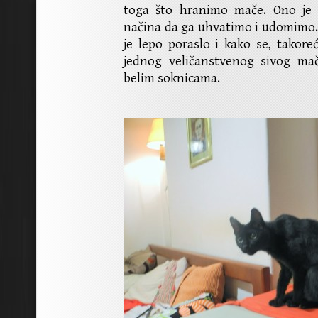
toga što hranimo mače. Ono je
načina da ga uhvatimo i udomimo.
je lepo poraslo i kako se, takore
jednog veličanstvenog sivog m
belim soknicama.