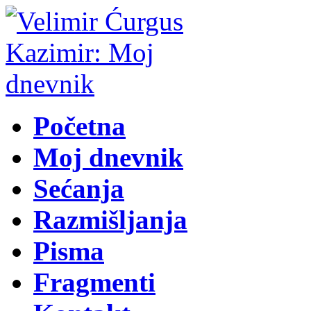
Početna
Moj dnevnik
Sećanja
Razmišljanja
Pisma
Fragmenti