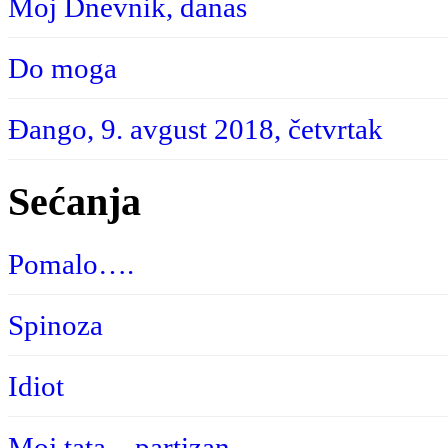
Moj Dnevnik, danas
Do moga
Đango, 9. avgust 2018, četvrtak
Sećanja
Pomalo….
Spinoza
Idiot
Moj tata – partizan