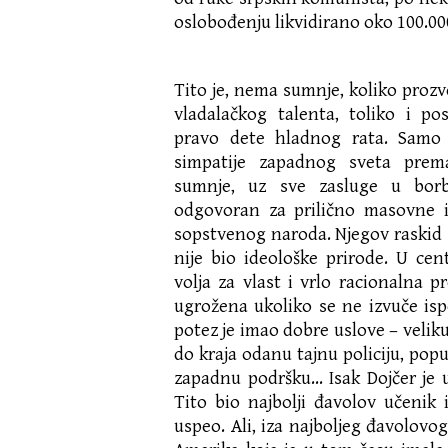
oslobođenju likvidirano oko 100.000
Tito je, nema sumnje, koliko proz
vladalačkog talenta, toliko i po
pravo dete hladnog rata. Samo
simpatije zapadnog sveta prem
sumnje, uz sve zasluge u borb
odgovoran za prilično masovne i
sopstvenog naroda. Njegov raskid
nije bio ideološke prirode. U cen
volja za vlast i vrlo racionalna 
ugrožena ukoliko se ne izvuče ispo
potez je imao dobre uslove – veliku
do kraja odanu tajnu policiju, pop
zapadnu podršku… Isak Dojčer je u
Tito bio najbolji đavolov učenik
uspeo. Ali, iza najboljeg đavolovog