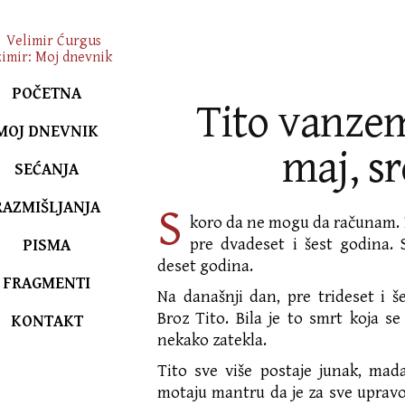
POČETNA
Tito vanzem
MOJ DNEVNIK
maj, s
SEĆANJA
RAZMIŠLJANJA
S
koro da ne mogu da računam. P
pre dvadeset i šest godina.
PISMA
deset godina.
FRAGMENTI
Na današnji dan, pre trideset i š
Broz Tito. Bila je to smrt koja se 
KONTAKT
nekako zatekla.
Tito sve više postaje junak, mad
motaju mantru da je za sve upravo 