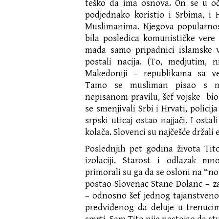
teško da ima osnova. On se u oču
podjednako koristio i Srbima, i 
Muslimanima. Njegova popularnos
bila posledica komunističke vere
mada samo pripadnici islamske v
postali nacija. (To, medjutim, n
Makedoniji – republikama sa v
Tamo se musliman pisao s 
nepisanom pravilu, šef vojske bio 
se smenjivali Srbi i Hrvati, policij
srpski uticaj ostao najjači. I osta
kolača. Slovenci su najčešće držali
Poslednjih pet godina života Tit
izolaciji. Starost i odlazak mn
primorali su ga da se osloni na “no
postao Slovenac Stane Dolanc – z
– odnosno šef jednog tajanstveno
predviđenog da deluje u trenuci