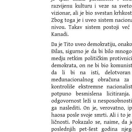
razvijenu kulturu i veze sa svet
vizionar, ali je bio svestan krhkos
Zbog toga je i uveo sistem nacio
nivou. Takav sistem postoji već 
Kanadi.
Da je Tito uveo demokratiju, onako
Đilas, sigurno je da bi bilo mnogo
medju retkim političkim protivnici
demokrata, on ne bi bio komunist
da li bi na isti, delotvoran
međunacionalnog obračuna za
kontroliše ekstremne nacionalis
potpuno besmislena licitiranj
odgovornost leži u nesposobnosti
ga naslediti. On je, verovatno, 
haosa posle svoje smrti. Ali i to j
ličnosti. Pokazalo se, naime, da j
poslednjih pet-šest godina nje