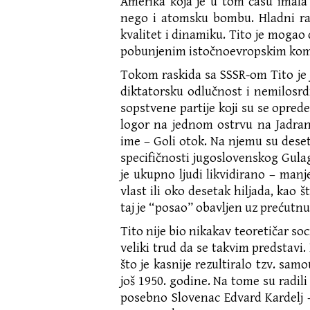
Amerika koja je u tom času imala
nego i atomsku bombu. Hladni ra
kvalitet i dinamiku. Tito je mogao 
pobunjenim istočnoevropskim kom
Tokom raskida sa SSSR-om Tito je
diktatorsku odlučnost i nemilosr
sopstvene partije koji su se opredel
logor na jednom ostrvu na Jadran
ime – Goli otok. Na njemu su deset
specifičnosti jugoslovenskog Gulag
je ukupno ljudi likvidirano – manje
vlast ili oko desetak hiljada, kao š
taj je “posao” obavljen uz prećutn
Tito nije bio nikakav teoretičar so
veliki trud da se takvim predstavi.
što je kasnije rezultiralo tzv. sam
još 1950. godine. Na tome su radili 
posebno Slovenac Edvard Kardelj –