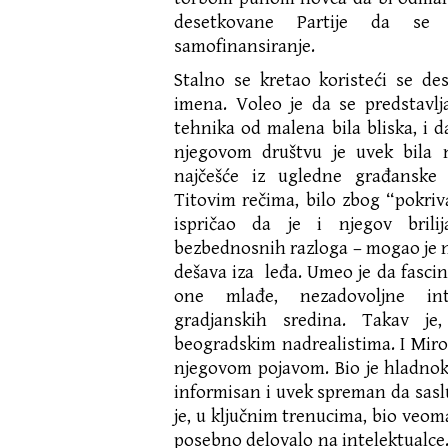
desetkovane Partije da s
samofinansiranje.
Stalno se kretao koristeći se de
imena. Voleo je da se predstavlj
tehnika od malena bila bliska, i 
njegovom društvu je uvek bila 
najčešće iz ugledne građanske
Titovim rečima, bilo zbog “pokriv
ispričao da je i njegov bril
bezbednosnih razloga – mogao je n
dešava iza leđa. Umeo je da fascin
one mlađe, nezadovoljne int
gradjanskih sredina. Takav je
beogradskim nadrealistima. I Miros
njegovom pojavom. Bio je hladnok
informisan i uvek spreman da sasl
je, u ključnim trenucima, bio veoma
posebno delovalo na intelektualce.