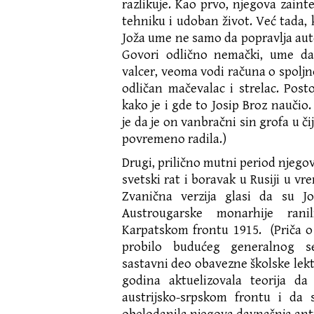
razlikuje. Kao prvo, njegova zaint
tehniku i udoban život. Već tada, 
Joža ume ne samo da popravlja auto
Govori odlično nemački, ume da s
valcer, veoma vodi računa o spoljno
odličan mačevalac i strelac. Pos
kako je i gde to Josip Broz naučio.
je da je on vanbračni sin grofa u č
povremeno radila.)
Drugi, prilično mutni period njegov
svetski rat i boravak u Rusiji u vr
Zvanična verzija glasi da su Jo
Austrougarske monarhije rani
Karpatskom frontu 1915. (Priča o
probilo budućeg generalnog se
sastavni deo obavezne školske lekti
godina aktuelizovala teorija da
austrijsko-srpskom frontu i da 