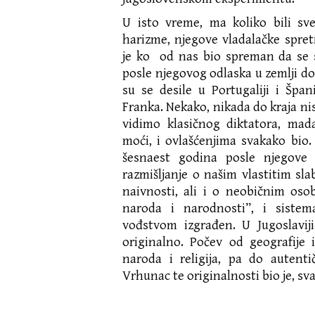
U isto vreme, ma koliko bili sv
harizme, njegove vladalačke spret
je ko od nas bio spreman da se s
posle njegovog odlaska u zemlji do
su se desile u Portugaliji i Špani
Franka. Nekako, nikada do kraja ni
vidimo klasičnog diktatora, mad
moći, i ovlašćenjima svakako bio. 
šesnaest godina posle njegove 
razmišljanje o našim vlastitim sl
naivnosti, ali i o neobičnim os
naroda i narodnosti”, i siste
vođstvom izgrađen. U Jugoslaviji
originalno. Počev od geografije
naroda i religija, pa do autenti
Vrhunac te originalnosti bio je, sva