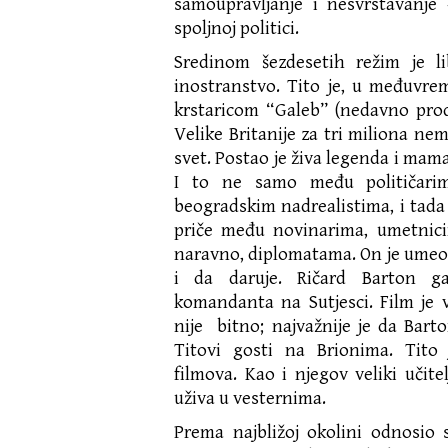
samoupravljanje i nesvrstavanje
spoljnoj politici.
Sredinom šezdesetih režim je li
inostranstvo. Tito je, u međuvre
krstaricom “Galeb” (nedavno pro
Velike Britanije za tri miliona ne
svet. Postao je živa legenda i mama
I to ne samo među političari
beogradskim nadrealistima, i tada
priče među novinarima, umetnici
naravno, diplomatama. On je umeo
i da daruje. Ričard Barton g
komandanta na Sutjesci. Film je 
nije bitno; najvažnije je da Barto
Titovi gosti na Brionima. Tito je
filmova. Kao i njegov veliki učitel
uživa u vesternima.
Prema najbližoj okolini odnosio