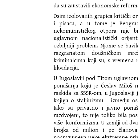
da su zaustavili ekonomske reform
Osim izolovanih grupica kritički or
i pisaca, a u tome je Beograd 
nekomunističkog otpora nije bil
uglavnom nacionalistički orijent
ozbiljniji problem. Njome se bavila
razgranatom doušničkom mre
kriminalcima koji su, s vremena 
likvidaciju.
U Jugoslaviji pod Titom uglavnom 
ponašanja koju je Česlav Miloš 
raskida sa SSSR-om, u Jugoslaviji 
knjiga o staljinizmu – izmedju os
Iako su privatno i javno ponaša
razdvojeni, to nije toliko bila p
više konformizma. U zemlji od dv
brojka od milion i po članov
podrazumeva neke ekstremne privi