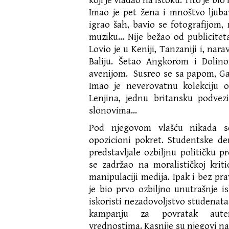
koji je vladao na Istoku. Tito je bio 
Imao je pet žena i mnoštvo ljubav
igrao šah, bavio se fotografijom,
muziku… Nije bežao od publicitet
Lovio je u Keniji, Tanzaniji i, nar
Baliju. Šetao Angkorom i Dolin
avenijom. Susreo se sa papom, G
Imao je neverovatnu kolekciju 
Lenjina, jednu britansku podvez
slonovima…
Pod njegovom vlašću nikada s
opozicioni pokret. Studentske de
predstavljale ozbiljnu političku p
se zadržao na moralističkoj kriti
manipulaciji medija. Ipak i bez pr
je bio prvo ozbiljno unutrašnje i
iskoristi nezadovoljstvo studenata
kampanju za povratak auten
vrednostima. Kasnije su njegovi na