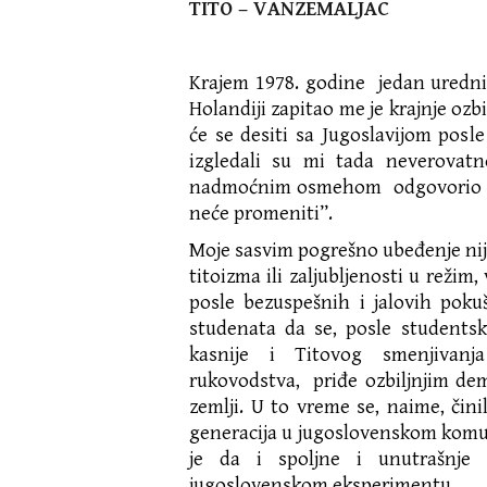
TITO – VANZEMALJAC
Krajem 1978. godine jedan uredni
Holandiji zapitao me je krajnje ozb
će se desiti sa Jugoslavijom posle 
izgledali su mi tada neverovatn
nadmoćnim osmehom odgovorio sam
neće promeniti”.
Moje sasvim pogrešno ubeđenje nij
titoizma ili zaljubljenosti u režim,
posle bezuspešnih i jalovih pokuša
studenata da se, posle studentsk
kasnije i Titovog smenjivanj
rukovodstva, priđe ozbiljnjim d
zemlji. U to vreme se, naime, či
generacija u jugoslovenskom komu
je da i spoljne i unutrašnje
jugoslovenskom eksperimentu.