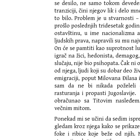
se desilo, ne samo tokom devedes
tranziciji, čini njegov lik i delo m
to bilo. Problem je u stvarnosti
prošlo poslednjih tridesetak godina
ostavštinu, u ime nacionalizma 
ljudskih prava, napravili su mu najv
On će se pamtiti kao suprotnost lu
igrač na žici, hedonista, demago
slučaju, nije bio psihopata. Čak ni o
od njega, ljudi koji su dobar deo ži
emigraciji, poput Milovana Đilasa 
sam da ne bi nikada poželeli 
rasturanja i propasti Jugoslavije.
obračunao sa Titovim nasleđem.
večnim mitom.
Ponekad mi se učini da sedim isp
gledam kroz njega kako se prikaze 
foke i ribice koje beže od njih.