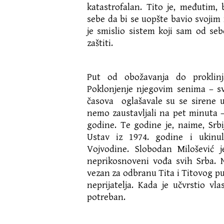
katastrofalan. Tito je, međutim, 
sebe da bi se uopšte bavio svojim 
je smislio sistem koji sam od seb
zaštiti.
Put od obožavanja do proklinj
Poklonjenje njegovim senima – s
časova oglašavale su se sirene u
nemo zaustavljali na pet minuta – 
godine. Te godine je, naime, Srb
Ustav iz 1974. godine i ukinu
Vojvodine. Slobodan Milošević
neprikosnoveni vođa svih Srba. 
vezan za odbranu Tita i Titovog p
neprijatelja. Kada je učvrstio vla
potreban.