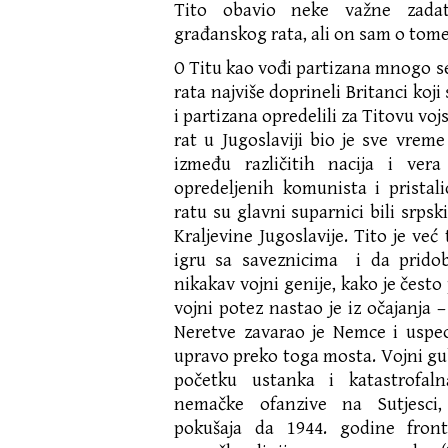
Tito obavio neke važne zada
građanskog rata, ali on sam o tome 
O Titu kao vođi partizana mnogo s
rata najviše doprineli Britanci koji
i partizana opredelili za Titovu vo
rat u Jugoslaviji bio je sve vrem
između različitih nacija i ve
opredeljenih komunista i pristal
ratu su glavni suparnici bili srpski
Kraljevine Jugoslavije. Tito je ve
igru sa saveznicima i da pridob
nikakav vojni genije, kako je često
vojni potez nastao je iz očajanja
Neretve zavarao je Nemce i uspeo
upravo preko toga mosta. Vojni gub
početku ustanka i katastrofal
nemačke ofanzive na Sutjesci,
pokušaja da 1944. godine fron