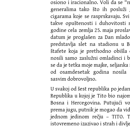
osiono i iracionalno. Voli da se “n
generalima tako što ih posluži
cigarama koje se rasprskavaju. Sv
takve opuštenosti i duhovitosti 
godine cela zemlja 25. maja prosla
datum je proglašen za Dan mlados
predstavlja slet na stadionu u 
štafete koja je prethodno obišla 
nosili samo zaslužni omladinci i 
se da je tetka moje majke, seljanka
od osamdesetak godina nosila 
sasvim dobrovoljno.
U svakoj od šest republika po jedan
Republika u kojoj je Tito bio najom
Bosna i Hercegovina. Putujući v
prema jugu, putnik je mogao da vi
jednom jedinom rečju – TITO. Ti
istovremeno izazivao i strah i divlj