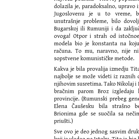
dolazila je, paradoksalno, upravo 
Jugoslovenu je u to vreme, b
unutrašnje probleme, bilo dovo
Bugarskoj ili Rumuniji i da zaklju
ovoga! Otpor i strah od istočno
modela bio je konstanta na koj
računa. To mu, naravno, nije ni
sopstvene komunističke metode.
Kakva je bila provalija izmedju Ti
najbolje se može videti iz razni
njihovim susretima. Tako Nikolaj i 
bračnim parom Broz izgledaju 
provincije. (Rumunski prebeg gene
Elena Čaušesku bila strašno 
Brionima gde se suočila sa neči
priušti.)
Sve ovo je deo jednog sasvim dru