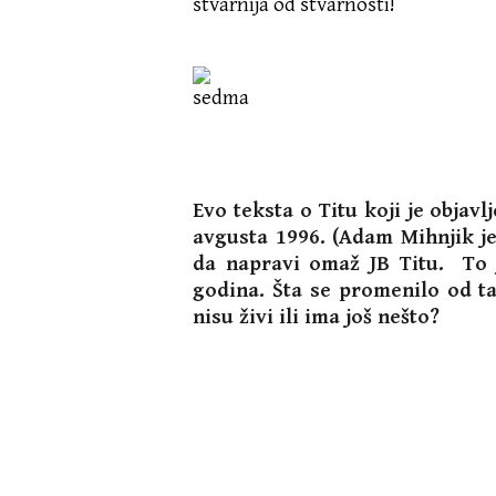
stvarnija od stvarnosti!
Evo teksta o Titu koji je objavl
avgusta 1996. (Adam Mihnjik j
da napravi omaž JB Titu. To 
godina. Šta se promenilo od t
nisu živi ili ima još nešto?