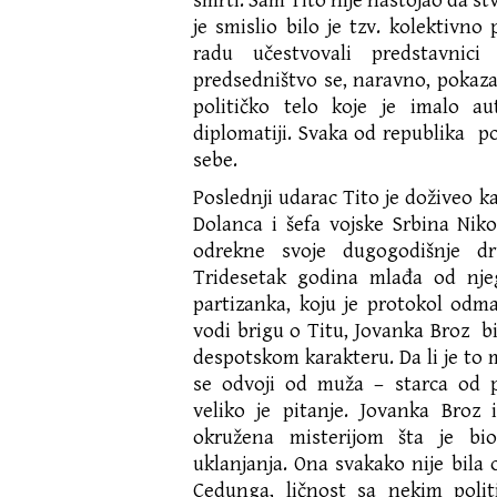
smrti. Sam Tito nije nastojao da st
je smislio bilo je tzv. kolektivno
radu učestvovali predstavnic
predsedništvo se, naravno, pokaz
političko telo koje je imalo au
diplomatiji. Svaka od republika pos
sebe.
Poslednji udarac Tito je doživeo ka
Dolanca i šefa vojske Srbina Nik
odrekne svoje dugogodišnje dr
Tridesetak godina mlađa od njeg
partizanka, koju je protokol odm
vodi brigu o Titu, Jovanka Broz bi
despotskom karakteru. Da li je to 
se odvoji od muža – starca od 
veliko je pitanje. Jovanka Broz
okružena misterijom šta je bi
uklanjanja. Ona svakako nije bil
Cedunga, ličnost sa nekim polit