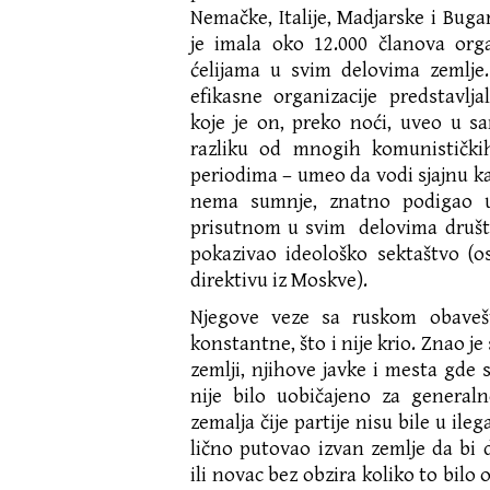
Nemačke, Italije, Madjarske i Bugar
je imala oko 12.000 članova org
ćelijama u svim delovima zemlje
efikasne organizacije predstavljal
koje je on, preko noći, uveo u sam
razliku od mnogih komunističk
periodima – umeo da vodi sjajnu ka
nema sumnje, znatno podigao ug
prisutnom u svim delovima društv
pokazivao ideološko sektaštvo (o
direktivu iz Moskve).
Njegove veze sa ruskom obaveš
konstantne, što i nije krio. Znao je
zemlji, njihove javke i mesta gde s
nije bilo uobičajeno za general
zemalja čije partije nisu bile u ilega
lično putovao izvan zemlje da bi 
ili novac bez obzira koliko to bilo 