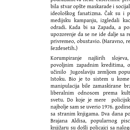
bila stvar opšte maskarade i socij
ideološkog fanatizma. Čak su i po
medijsku kampanju, izgledali k
odradi. Kada bi sa Zapada, a po
upozorenje da se ne ide dalje sa re
privremeo, obustavio. (Naravno, re
šezdesetih.)
Korumpiranje najširih slojev
povoljnim zapadnim kreditima, o
učinilo Jugoslaviju zemljom pop
Istoku. Bio je to sistem u kome 
manipulacija bile zamaskirane b
liberalnim odnosom prema kult
svetu. Do koje je mere policijsk
najbolje sam se uverio 1976. godine
sa stranim knjigama. Dva dana poš
Brajana Aldisa, popularnog pis
knjižaru su došli policajci sa nal