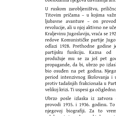
obelodanila njegova davnašnja anti
U ruskom zarobljeništvu, prilič
Titovim pričama – u kojima važn
ljubavne avanture – on provo
revolucije, ali u njoj aktivno ne uč
Kraljevinu Jugoslaviju, vraća se 1
redove Komunističke partije Jugos
odlazi 1928. Prethodne godine 
partijsku funkciju. Kazna od
produžuje mu se za još pet go
propagande, da bi, ubrzo po izlas
bio osuđen na pet godina. Njego
period intenzivnog školovanja i 
protiv tadašnjih frakcionaša u Parti
velikoj krizi. Ti uspesi ga očigledno
Ubrzo posle izlaska iz zatvor
provodi 1935. i 1936. godinu. To
njegovoj biografiji. Za to vrem