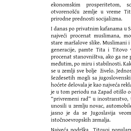
ekonomskim prosperitetom, so
otvorenošću zemlje u vreme Tit
prirodne prednosti socijalizma.
I danas po privatnim kafanama u S
najveći procenat muslimana, mo
stare maršalove slike. Muslimani i
generacije, pamte Tita i Titovo
procenat stanovništva, ako ga ne 
međutim, po miru i stabilnosti. Kako
se u zemlji sve bolje živelo. Jedno
šezdesetih mogli sa jugoslovens
hoćete delovala je kao najveća rek
je u tom periodu na Zapad otišlo 
“privremeni rad” u inostranstvo, t
unosili u zemlju novac, automobil
jasno je da se Jugoslavija veom
istočnoevropskih zemalja.
Najveća podrška Titovoj popularn