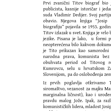
Prvi zvanični Titov biograf bio 
publicista, kasnije istoričar i je
suda Vladimir Dedijer. Svoj partij
obavio. Njegova knjiga “Josip
biografiju” pojavila se 1953. godi
Titov izlazak u svet. Knjiga je vr
jezike. Pisana je lako, u formi 
neopterećena bilo kakvom dokume
je Tito prikazan kao samorodni 
narodna prava, komunista bez
obuhvata period od Titovog r
Kumrovcu, selu u hrvatskom Za
Slovenijom, pa do oslobođenja zeml
Iz prvih poglavlja otkrivamo T
siromaštvo, vezanost za majku Mari
marginalna ličnost), kao i urođe
pravdu malog Jože. Ipak, za razl
komunističkih lidera, mladost Jos