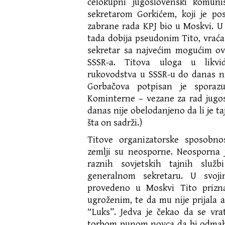
celokupni jugoslovenski komunis
sekretarom Gorkićem, koji je pos
zabrane rada KPJ bio u Moskvi. U z
tada dobija pseudonim Tito, vraća
sekretar sa najvećim mogućim ov
SSSR-a. Titova uloga u likvid
rukovodstva u SSSR-u do danas ni
Gorbačova potpisan je sporaz
Kominterne – vezane za rad jugos
danas nije obelodanjeno da li je ta
šta on sadrži.)
Titove organizatorske sposobnos
zemlji su neosporne. Neosporna 
raznih sovjetskih tajnih slu
generalnom sekretaru. U svoj
provedeno u Moskvi Tito prizn
ugroženim, te da mu nije prijala
“Luks”. Jedva je čekao da se vrat
torbom punom novca da bi odmah 