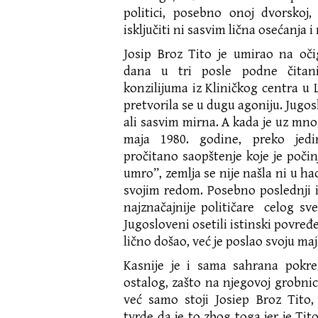
politici, posebno onoj dvorsk
isključiti ni sasvim lična osećanja i
Josip Broz Tito je umirao na oči
dana u tri posle podne čitani
konzilijuma iz Kliničkog centra u L
pretvorila se u dugu agoniju. Jugosl
ali sasvim mirna. A kada je uz mno
maja 1980. godine, preko jed
pročitano saopštenje koje je počin
umro”, zemlja se nije našla ni u hao
svojim redom. Posebno poslednji is
najznačajnije političare celog sve
Jugosloveni osetili istinski povređ
lično došao, već je poslao svoju ma
Kasnije je i sama sahrana pokre
ostalog, zašto na njegovoj grobni
već samo stoji Josiep Broz Tito
tvrde da je to zbog toga jer je Ti