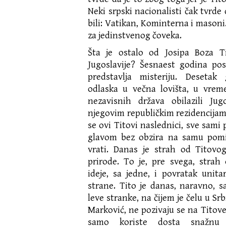
Neki srpski nacionalisti čak tvrde
bili: Vatikan, Kominterna i masoni
za jedinstvenog čoveka.
Šta je ostalo od Josipa Boza T
Jugoslavije? Šesnaest godina po
predstavlja misteriju. Deseta
odlaska u večna lovišta, u vrem
nezavisnih država obilazili Jug
njegovim republičkim rezidencijama
se ovi Titovi naslednici, sve sami p
glavom bez obzira na samu pom
vrati. Danas je strah od Titovo
prirode. To je, pre svega, stra
ideje, sa jedne, i povratak unitar
strane. Tito je danas, naravno, s
leve stranke, na čijem je čelu u Sr
Marković, ne pozivaju se na Titove 
samo koriste dosta snažnu 