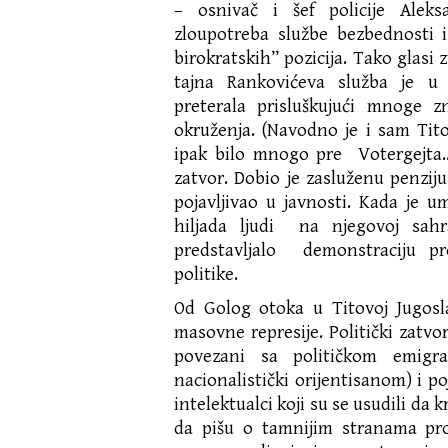
– osnivač i šef policije Aleks
zloupotreba službe bezbednosti i
birokratskih” pozicija. Tako glasi z
tajna Rankovićeva služba je u
preterala prisluškujući mnoge z
okruženja. (Navodno je i sam Tito 
ipak bilo mnogo pre Votergejta…
zatvor. Dobio je zasluženu penziju
pojavljivao u javnosti. Kada je 
hiljada ljudi na njegovoj sah
predstavljalo demonstraciju pro
politike.
Od Golog otoka u Titovoj Jugoslavi
masovne represije. Politički zatvo
povezani sa političkom emigr
nacionalistički orijentisanom) i poj
intelektualci koji su se usudili da kr
da pišu o tamnijim stranama proš