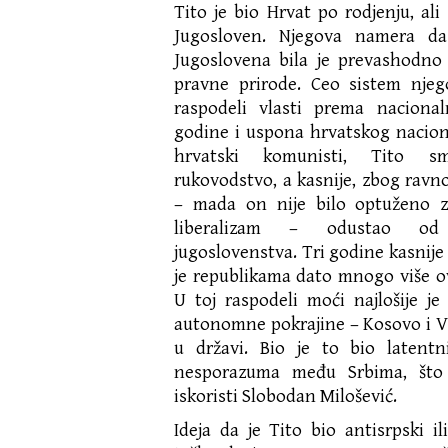
Tito je bio Hrvat po rodjenju, ali
Jugosloven. Njegova namera da
Jugoslovena bila je prevashodno
pravne prirode. Ceo sistem njeg
raspodeli vlasti prema nacional
godine i uspona hrvatskog naciona
hrvatski komunisti, Tito sm
rukovodstvo, a kasnije, zbog ravnot
– mada on nije bilo optuženo 
liberalizam – odustao od
jugoslovenstva. Tri godine kasnije
je republikama dato mnogo više ov
U toj raspodeli moći najlošije je 
autonomne pokrajine – Kosovo i V
u državi. Bio je to bio latentn
nesporazuma među Srbima, što
iskoristi Slobodan Milošević.
Ideja da je Tito bio antisrpski il