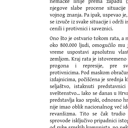
nemačke linije prema zapadu (
njegove slabe procene situacije 
vojnog znanja. Pa ipak, uspevao je,
se izvuče iz svake situacije i održi 
cenili i protivnici i saveznici.
Ono što je ostvario tokom rata, a n
oko 800.000 ljudi, omogućilo mu 
vreme uspostavi apsolutnu vla
zemljom. Kraj rata je istovremeno 
progona i represije, pre sv
protivnicima. Pod maskom obračun
izdajnicima, počišćena je srednja 
seljaštvo, istaknuti predstavnici
sveštenstvo… Iako se danas u Hrvat
predstavlja kao srpski, odnosno h
nije imao oblik nacionalnog već i
revanšizma. Tito se čak trudio
sprovode isključivo pripadnici istog
od ruke srpskih komunista, po n