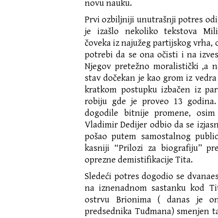
novu nauku.
Prvi ozbiljniji unutrašnji potres o
je izašlo nekoliko tekstova Mil
čoveka iz najužeg partijskog vrha, 
potrebi da se ona očisti i na izve
Njegov pretežno moralistički ,a 
stav dočekan je kao grom iz vedra 
kratkom postupku izbačen iz pa
robiju gde je proveo 13 godina.
dogodile bitnije promene, osim 
Vladimir Dedijer odbio da se izjasn
pošao putem samostalnog publicis
kasniji “Prilozi za biografiju” pr
oprezne demistifikacije Tita.
Sledeći potres dogodio se dvanaest
na iznenadnom sastanku kod Ti
ostrvu Brionima ( danas je o
predsednika Tuđmana) smenjen tad