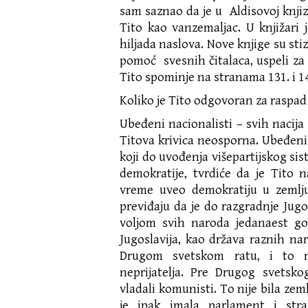
sam saznao da je u Aldisovoj knj
Tito kao vanzemaljac. U knjižari 
hiljada naslova. Nove knjige su stiz
pomoć svesnih čitalaca, uspeli za 
Tito spominje na stranama 131. i 1
Koliko je Tito odgovoran za raspad J
Ubeđeni nacionalisti – svih nacija 
Titova krivica neosporna. Ubeđen
koji do uvođenja višepartijskog s
demokratije, tvrdiće da je Tito na
vreme uveo demokratiju u zemlju
previđaju da je do razgradnje Jugo
voljom svih naroda jedanaest go
Jugoslavija, kao država raznih nar
Drugom svetskom ratu, i to 
neprijatelja. Pre Drugog svetsko
vladali komunisti. To nije bila zem
je ipak imala parlament i str