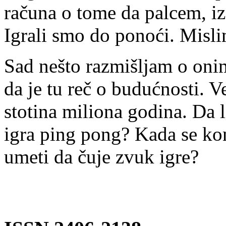
računa o tome da palcem, iz
Igrali smo do ponoći. Misl
Sad nešto razmišljam o oni
da je tu reč o budućnosti. 
stotina miliona godina. Da l
igra ping pong? Kada se kont
umeti da čuje zvuk igre?