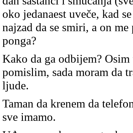
dan sastanci i smucanja (sve 
oko jedanaest uveče, kad se v
najzad da se smiri, a on me p
ponga?
Kako da ga odbijem? Osim 
pomislim, sada moram da tr
ljude.
Taman da krenem da telefoni
sve imamo.