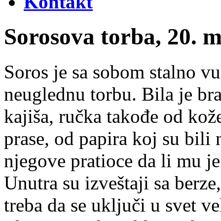
Kontakt
Sorosova torba, 20. m
Soros je sa sobom stalno vu
neuglednu torbu. Bila je br
kajiša, ručka takođe od kože
prase, od papira koj su bili
njegove pratioce da li mu je 
Unutra su izveštaji sa berze
treba da se uključi u svet v