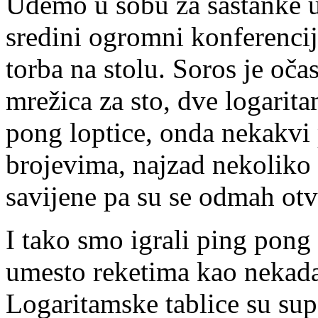
Uđemo u sobu za sastanke 
sredini ogromni konferencij
torba na stolu. Soros je očas
mrežica za sto, dve logarita
pong loptice, onda nekakvi 
brojevima, najzad nekoliko 
savijene pa su se odmah otv
I tako smo igrali ping pong
umesto reketima kao nekada
Logaritamske tablice su su