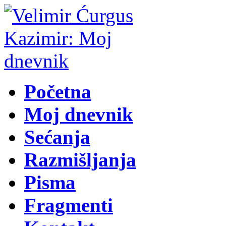
Početna
Moj dnevnik
Sećanja
Razmišljanja
Pisma
Fragmenti