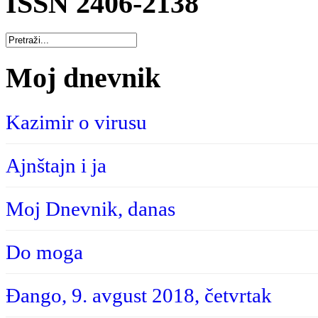
ISSN 2406-2138
Moj dnevnik
Kazimir o virusu
Ajnštajn i ja
Moj Dnevnik, danas
Do moga
Đango, 9. avgust 2018, četvrtak