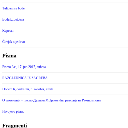
Tulipani se bude
Buda iz Leidena
Kapetan
Čovjek nije drvo
Pisma
Pismo Aci, 17. jun 2017, subota
RAZGLEDNICA IZ ZAGREBA
Dođem ti, dođeš mi, 5. oktobar, sreda
О деменцији – писмо Душана Мрђеновића, реакција на Ромпомпони
Hrvojevo pismo
Fragmenti