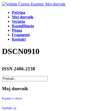
Početna
Moj dnevnik
Sećanja
Razmišljanja
Pisma
Fragmenti
Kontakt
DSCN0910
ISSN 2406-2138
Moj dnevnik
Kazimir o virusu
Ajnštajn i ja