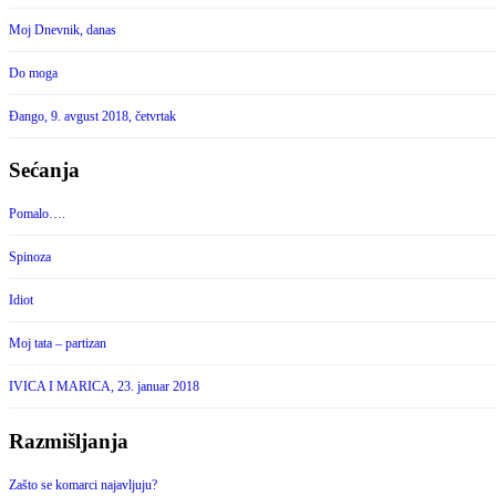
Moj Dnevnik, danas
Do moga
Đango, 9. avgust 2018, četvrtak
Sećanja
Pomalo….
Spinoza
Idiot
Moj tata – partizan
IVICA I MARICA, 23. januar 2018
Razmišljanja
Zašto se komarci najavljuju?