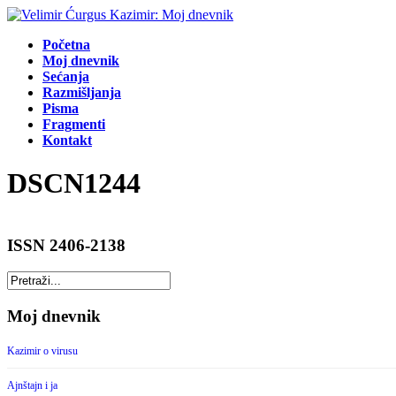
Početna
Moj dnevnik
Sećanja
Razmišljanja
Pisma
Fragmenti
Kontakt
DSCN1244
ISSN 2406-2138
Moj dnevnik
Kazimir o virusu
Ajnštajn i ja