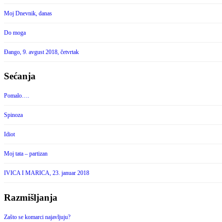
Moj Dnevnik, danas
Do moga
Đango, 9. avgust 2018, četvrtak
Sećanja
Pomalo….
Spinoza
Idiot
Moj tata – partizan
IVICA I MARICA, 23. januar 2018
Razmišljanja
Zašto se komarci najavljuju?