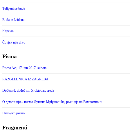
Tulipani se bude
Buda iz Leidena
Kapetan
Čovjek nije drvo
Pisma
Pismo Aci, 17. jun 2017, subota
RAZGLEDNICA IZ ZAGREBA
Dođem ti, dođeš mi, 5. oktobar, sreda
О деменцији – писмо Душана Мрђеновића, реакција на Ромпомпони
Hrvojevo pismo
Fragmenti