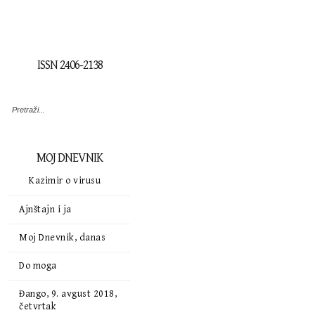
ISSN 2406-2138
MOJ DNEVNIK
Kazimir o virusu
Ajnštajn i ja
Moj Dnevnik, danas
Do moga
Đango, 9. avgust 2018,
četvrtak