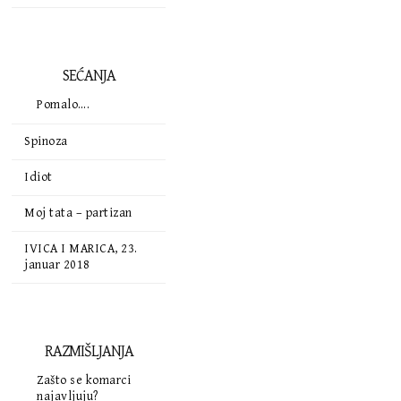
SEĆANJA
Pomalo….
Spinoza
Idiot
Moj tata – partizan
IVICA I MARICA, 23.
januar 2018
RAZMIŠLJANJA
Zašto se komarci
najavljuju?