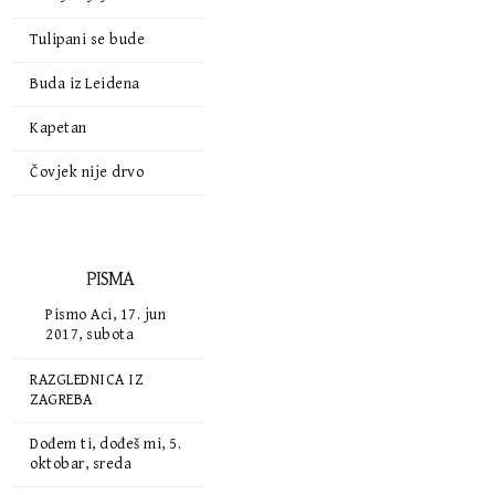
Tulipani se bude
Buda iz Leidena
Kapetan
Čovjek nije drvo
PISMA
Pismo Aci, 17. jun
2017, subota
RAZGLEDNICA IZ
ZAGREBA
Dođem ti, dođeš mi, 5.
oktobar, sreda