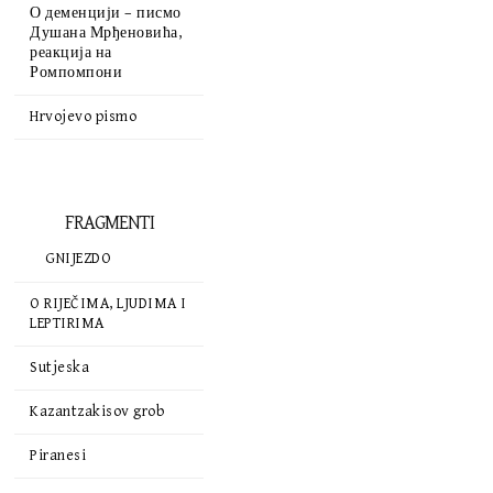
О деменцији – писмо
Душана Мрђеновића,
реакција на
Ромпомпони
Hrvojevo pismo
FRAGMENTI
GNIJEZDO
O RIJEČIMA, LJUDIMA I
LEPTIRIMA
Sutjeska
Kazantzakisov grob
Piranesi