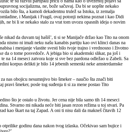
a kurac te su razvili partijsku priču o nama kao o uvezenoj pojavi sa
moupravnog socijalizma, ne, bože sačuvaj. Da bi se uopšte nekako
zila bilo šta, a kamoli dekadentnu trulež sa Istoka, iz zemalja
e omladine, i Manijak i Fragil, ovaj potonji nekima poznat i kao Didi
h, ne bi li se nekako stalo za vrat tom uvozu opasnih ideja o novim
 više nikad da duvam taj hašiš’, ti si se Manijače držao kao Tito na onom
ada nismo ni imali neku našu kanabis partiju kao ovi klinci danas na
bisa i menjanje vlastite svesti bilo tvoje trajno i vrednosno i životno
ke da o tome posvedoče. A jebiga bio si akademski slikar, pa još i
su te na 14 meseci zatvora koje si sve bez pardona odležao u Zabeli. Sa
 jedini korpus delikti je bilo 14 jebenih semenki neke amsterdamske
 za nas obojicu nesumnjivo bio šmeker – naučio šta znači biti
taj pravi šmeker, posle tog suđenja ti si za mene postao Tito
dino što je ostalo u životu. Jer cena nije bila samo tih 14 meseci
dina. Stvarno mi nikada neće biti jasan rezon režima u toj stvari. Pa
zad kao škart na taj Zapad. A oni ti nisu dali da makneš čitavih 12
o otprilike godinu dana nakon tvog izlaska. Očekivao sam bujice i
živeo?’