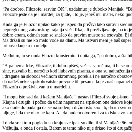
“Pa doobro, Filozofe, sasvim OK”, uzdahnuo je duboko Manijak. “Bilo
Filozofe jeste da je i mardelj za ljude, i to je, jebeš mu mater, neko lj
Kada ga je Filozof upitao kako je uspeo da preživi tako surovu sre
nepreglednog zatvorskog trajanja veća frka, ali preživljavanje, pa to je
dobro crtam, odmah sam se snašao da pravim mustre za tetovažu. Ej dru
Ma držali su me ko malo vode na dlanu. Ma ustvari meni je baš super 
pripovedanje o mardelju.
Međutim, tu se onda Filozof konsternira i upita ga, “pa dobro, a šta
“A pa nema frke, Filozofe, ti dobro pišeš, vešt si sa rečima, ti bi se
sine, razvalio bi, naročito kod ljubavnih pisama, a ona su najtraženija
i dragane na slobodi većinom skromnog porekla i ne naročito obrazovan
da nađeš neke srpskohrvatske prevode tih pesama koje znaš napamet na
Filozofu o preživljavanju u mardelju.
“I mogu isto sad da ti kažem Manijače”, nastavi Filozof svoje pismo
Klajna i drugih, i počeo da učim napamet na srpskom one delove koj
ako dođe do padanja da se na suđenju držim isto kao i ti, da im svima 
pljuge, i da me niko ne kara. A i da budem otvoren i za to iskustvo kao
I onda se u tom pogledu na kraju sve ipak sredilo, ti si Manijače 86. 
Vrištulja, a onda i ostala. Barem te tamo niko nije drkao što si drugačiji