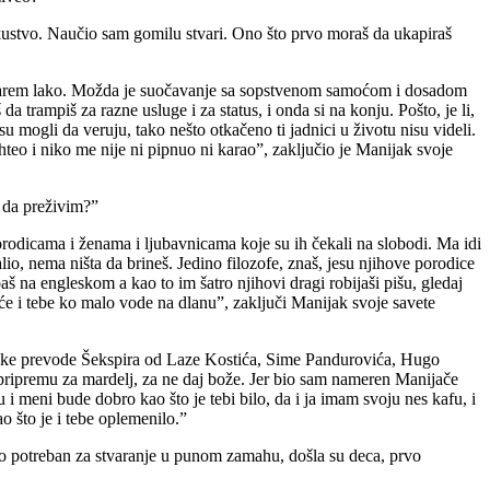
kustvo. Naučio sam gomilu stvari. Ono što prvo moraš da ukapiraš
e barem lako. Možda je suočavanje sa sopstvenom samoćom i dosadom
a trampiš za razne usluge i za status, i onda si na konju. Pošto, je li,
mogli da veruju, tako nešto otkačeno ti jadnici u životu nisu videli.
eo i niko me nije ni pipnuo ni karao”, zaključio je Manijak svoje
m da preživim?”
porodicama i ženama i ljubavnicama koje su ih čekali na slobodi. Ma idi
lio, nema ništa da brineš. Jedino filozofe, znaš, jesu njihove porodice
š na engleskom a kao to im šatro njihovi dragi robijaši pišu, gledaj
će i tebe ko malo vode na dlanu”, zaključi Manijak svoje savete
srpske prevode Šekspira od Laze Kostića, Sime Pandurovića, Hugo
ripremu za mardelj, za ne daj bože. Jer bio sam nameren Manijače
i meni bude dobro kao što je tebi bilo, da i ja imam svoju nes kafu, i
o što je i tebe oplemenilo.”
 bio potreban za stvaranje u punom zamahu, došla su deca, prvo