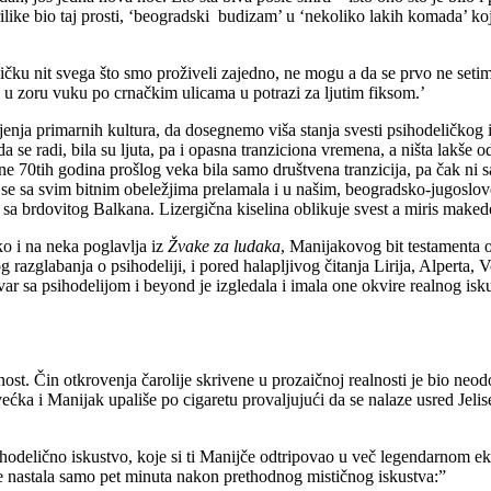
rilike bio taj prosti, ‘beogradski budizam’ u ‘nekoliko lakih komada’ k
čku nit svega što smo proživeli zajedno, ne mogu a da se prvo ne set
se u zoru vuku po crnačkim ulicama u potrazi za ljutim fiksom.’
ljenja primarnih kultura, da dosegnemo viša stanja svesti psihodeličkog i
da se radi, bila su ljuta, pa i opasna tranziciona vremena, a ništa lakše
dine 70tih godina prošlog veka bila samo društvena tranzicija, pa čak n
o se sa svim bitnim obeležjima prelamala i u našim, beogradsko-jugoslov
 sa brdovitog Balkana. Lizergična kiselina oblikuje svest a miris maked
o i na neka poglavlja iz
Žvake za ludaka
, Manijakovog bit testamenta 
 razglabanja o psihodeliji, i pored halapljivog čitanja Lirija, Alperta, V
stvar sa psihodelijom i beyond je izgledala i imala one okvire realnog is
st. Čin otkrovenja čarolije skrivene u prozaičnoj realnosti je bio neodol
ka i Manijak upališe po cigaretu provaljujući da se nalaze usred Jelisej
psihodelično iskustvo, koje si ti Manijče odtripovao u več legendarnom 
je nastala samo pet minuta nakon prethodnog mističnog iskustva:”