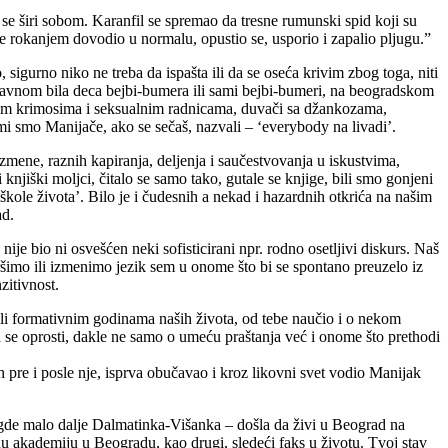
se širi sobom. Karanfil se spremao da tresne rumunski spid koji su
se rokanjem dovodio u normalu, opustio se, usporio i zapalio pljugu.”
, sigurno niko ne treba da ispašta ili da se oseća krivim zbog toga, niti
uglavnom bila deca bejbi-bumera ili sami bejbi-bumeri, na beogradskom
itnim krimosima i seksualnim radnicama, duvači sa džankozama,
mi smo Manijače, ako se sečaš, nazvali – ‘everybody na livadi’.
razmene, raznih kapiranja, deljenja i saučestvovanja u iskustvima,
njiški moljci, čitalo se samo tako, gutale se knjige, bili smo gonjeni
škole života’. Bilo je i čudesnih a nekad i hazardnih otkrića na našim
ad.
nije bio ni osvešćen neki sofisticirani npr. rodno osetljivi diskurs. Naš
vršimo ili izmenimo jezik sem u onome što bi se spontano preuzelo iz
zitivnost.
li formativnim godinama naših života, od tebe naučio i o nekom
 da se oprosti, dakle ne samo o umeću praštanja već i onome što prethodi
pre i posle nje, isprva obučavao i kroz likovni svet vodio Manijak
negde malo dalje Dalmatinka-Višanka – došla da živi u Beograd na
nu akademiju u Beogradu, kao drugi, sledeći faks u životu. Tvoj stav