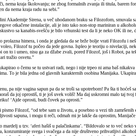
či, nema kraja školovanju; ne zbog formalnih zvanja ili titula, barem fo
đen da nema kraja radu na sebi.”
 godini Akademije Sirena, u več uhodanom braku sa Filozofom, smuvala sa
jegove otkačene instalacije, ali je isto tako non-stop mariniran u alkoh
kustvo sa kanabis-svešću je bilo vrhunski test da li je neko OK ili ne, da l
o prolazna himera, i onda je gledala da se brže bolje vrati Filozofu i ne
oleo, Filozof tu počeo da jede govna. Ispleo je teoriju o nivelaciji, ne
 on to i umeo, nisu ga za džabe zvali, pored Filozof, još i Robot, pa 
ari tražio osvetu.”
irao o čemu se tu ustvari radi, nego i nije trpeo ni ama baš nikakva fol
ima. To je bila jedna od glavnih karakternih osobina Manijaka. Ukapira
enu, pa nije vagina sapun pa da se troši sa upotrebom! Pa šta ti hoćeš sad
 da joj oprostiš, ti je još uvek voliš! Ma daj uskromni malo taj tvoj fi
eriku! ‘Ajde oprosti, budi čovek pa oprosti.”
vi pismo Filozof, “od tebe sam u životu, a posebno u vezi tih zamršenih
ljivosti sapuna, i mogu ti reči, odmah mi je lakše da oprostim, Manijače 
io mardelj u tzv. ‘aferi hašiš u palačinkama’. “Bildovalo se to već neko
eta, konzumiranje svega i svačega a da nije društveno prihvatljivi alkohol