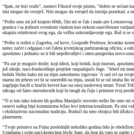
“Ipak, ne lezi vraže”, nastavi Filozof svoje pismo, “dobro se sećam k
nisi mogao da veruješ. Nisi mogao da veruješ da istorija ponekad, a možd
“Pošto smo mi još krajem 60tih, čini mi se čak i malo pre Lenonovog
granica i sa jednom svetskom vladom kao nekom usavršenom varijantom
ukapira relativnost svog ega, da vežba uskromljavanje ega. Baš si se 
“Pošto si rođen u Zagrebu, od keve, Gospođe Profesor, hrvatske komuni
tamo; začet i odgajan i od čaleta jevrejskog partizanskog oficira; a o
apsolutno i jednako su ti bili neprihvatljivi i sitno-purgerska novo-us
“Pa zar je moguće druže, koji idioti, koji bolidi, koji moroni, apsolut
još sitnije, naci-frankenštajn projekte raspadajuće Juge. “Jebeš mi mat
bolida Slobu kako mi na tripu autoritarno izgovara ‘A sad svi na svoje
mamu im jebem svi bi se uneredili na tripu, usrali bi se od straha što i
zagrljaju bacili u bračni krevet kao na onoj naslovnoj strani ‘Feral Tri
nikoga od šatro merodavnih koji bi mogli da čuju i primene tvoj predl
“Ti si isto tako tokom tih godina Manijače osvestio nešto što smo mi o
osnovi našeg hipi komunizma ležao levi internacionalizam. Pa nisi va
i ekskluzivnu nacionalnu tradiciju. Budući da smo obojica bili džukci
planetarne.
“Tvoje prisutvo na Fejsu poslednjih nekoliko godina bilo je obeleženo 
Ustašama i svim naci-kepecima bivše Juge, da bog da vam se zatrlo i