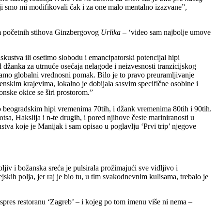
oji smo mi modifikovali čak i za one malo mentalno izazvane”,
im početnih stihova Ginzbergovog
Urlika
– ‘video sam najbolje umove
skustva ili osetimo slobodu i emancipatorski potencijal hipi
 od džanka za utrnuće osećaja nelagode i neizvesnosti tranzicijskog
i samo globalni vrednosni pomak. Bilo je to pravo preuramljivanje
enskim krajevima, lokalno je dobijala sasvim specifične osobine i
onske okice se širi prostorom.”
o beogradskim hipi vremenima 70tih, i džank vremenima 80tih i 90tih.
otsa, Hakslija i n-te drugih, i pored njihove česte mariniranosti u
kustva koje je Manijak i sam opisao u poglavlju ‘Prvi trip’ njegove
jiv i božanska sreća je pulsirala prožimajući sve vidljivo i
skih polja, jer raj je bio tu, u tim svakodnevnim kulisama, trebalo je
ekspres restoranu ‘Zagreb’ – i kojeg po tom imenu više ni nema –