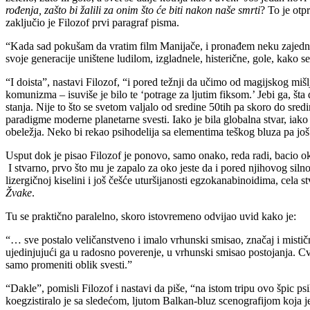
rođenja, zašto bi žalili za onim što će biti nakon naše smrti
? To je otp
zaključio je Filozof prvi paragraf pisma.
“Kada sad pokušam da vratim film Manijače, i pronađem neku zajedni
svoje generacije uništene ludilom, izgladnele, histerične, gole, kako 
“I doista”, nastavi Filozof, “i pored težnji da učimo od magijskog miš
komunizma – isuviše je bilo te ‘potrage za ljutim fiksom.’ Jebi ga, šta 
stanja. Nije to što se svetom valjalo od sredine 50tih pa skoro do sre
paradigme moderne planetarne svesti. Iako je bila globalna stvar, iak
obeležja. Neko bi rekao psihodelija sa elementima teškog bluza pa još
Usput dok je pisao Filozof je ponovo, samo onako, reda radi, bacio ok
I stvarno, prvo što mu je zapalo za oko jeste da i pored njihovog silnog
lizergičnoj kiselini i još češće uturšijanosti egzokanabinoidima, cela 
Žvake
.
Tu se praktično paralelno, skoro istovremeno odvijao uvid kako je:
“… sve postalo veličanstveno i imalo vrhunski smisao, značaj i mistično
ujedinjujući ga u radosno poverenje, u vrhunski smisao postojanja. Cveć
samo promeniti oblik svesti.”
“Dakle”, pomisli Filozof i nastavi da piše, “na istom tripu ovo špic 
koegzistiralo je sa sledećom, ljutom Balkan-bluz scenografijom koja 