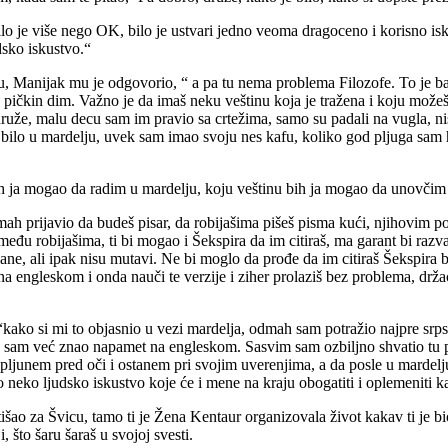
 je više nego OK, bilo je ustvari jedno veoma dragoceno i korisno is
udsko iskustvo.“
dinu, Manijak mu je odgovorio, “ a pa tu nema problema Filozofe. To j
 pičkin dim. Važno je da imaš neku veštinu koja je tražena i koju možeš d
že, malu decu sam im pravio sa crtežima, samo su padali na vugla, nisu 
bilo u mardelju, uvek sam imao svoju nes kafu, koliko god pljuga sam ht
 bih ja mogao da radim u mardelju, koju veštinu bih ja mogao da unovči
 odmah prijavio da budeš pisar, da robijašima pišeš pisma kući, njihovim 
 među robijašima, ti bi mogao i Šekspira da im citiraš, ma garant bi razva
e, ali ipak nisu mutavi. Ne bi moglo da prođe da im citiraš Šekspira ba
 engleskom i onda nauči te verzije i ziher prolaziš bez problema, drža
, “kako si mi to objasnio u vezi mardelja, odmah sam potražio najpre 
e sam već znao napamet na engleskom. Sasvim sam ozbiljno shvatio tu p
pljunem pred oči i ostanem pri svojim uverenjima, a da posle u mardelju 
 neko ljudsko iskustvo koje će i mene na kraju obogatiti i oplemeniti ka
otišao za Švicu, tamo ti je Žena Kentaur organizovala život kakav ti je
, što šaru šaraš u svojoj svesti.