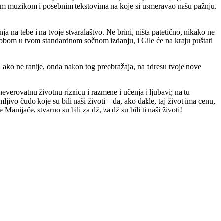
dom muzikom i posebnim tekstovima na koje si usmeravao našu pažnju.
 na tebe i na tvoje stvaralaštvo. Ne brini, ništa patetično, nikako ne
 tobom u tvom standardnom sočnom izdanju, i Gile će na kraju puštati
ti ako ne ranije, onda nakon tog preobražaja, na adresu tvoje nove
everovatnu životnu riznicu i razmene i učenja i ljubavi; na tu
ljivo čudo koje su bili naši životi – da, ako dakle, taj život ima cenu,
Manijače, stvarno su bili za dž, za dž su bili ti naši životi!