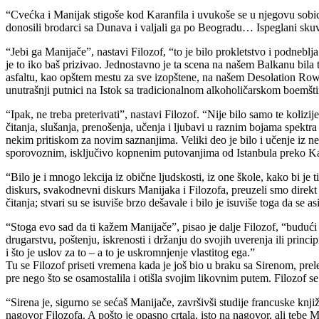
“Cvećka i Manijak stigoše kod Karanfila i uvukoše se u njegovu sobic
donosili brodarci sa Dunava i valjali ga po Beogradu… Ispeglani skuva 
“Jebi ga Manijače”, nastavi Filozof, “to je bilo prokletstvo i podneblja
je to iko baš prizivao. Jednostavno je ta scena na našem Balkanu bila
asfaltu, kao opštem mestu za sve izopštene, na našem Desolation Row-
unutrašnji putnici na Istok sa tradicionalnom alkoholičarskom boemšti
“Ipak, ne treba preterivati”, nastavi Filozof. “Nije bilo samo te kolizi
čitanja, slušanja, prenošenja, učenja i ljubavi u raznim bojama spektr
nekim pritiskom za novim saznanjima. Veliki deo je bilo i učenje iz nep
sporovoznim, isključivo kopnenim putovanjima od Istanbula preko Ka
“Bilo je i mnogo lekcija iz obične ljudskosti, iz one škole, kako bi je 
diskurs, svakodnevni diskurs Manijaka i Filozofa, preuzeli smo direkt 
čitanja; stvari su se isuviše brzo dešavale i bilo je isuviše toga da se
“Stoga evo sad da ti kažem Manijače”, pisao je dalje Filozof, “budu
drugarstvu, poštenju, iskrenosti i držanju do svojih uverenja ili princ
i što je uslov za to – a to je uskromnjenje vlastitog ega.”
Tu se Filozof priseti vremena kada je još bio u braku sa Sirenom, pr
pre nego što se osamostalila i otišla svojim likovnim putem. Filozof s
“Sirena je, sigurno se sećaš Manijače, završivši studije francuske kn
nagovor Filozofa. A pošto je opasno crtala, isto na nagovor, ali tebe