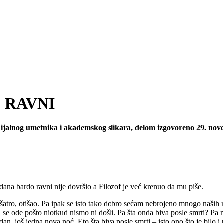
 RAVNI
ijalnog umetnika i akademskog slikara, delom izgovoreno 29. n
ana bardo ravni nije dovršio a Filozof je već krenuo da mu piše.
 šatro, otišao. Pa ipak se isto tako dobro sećam nebrojeno mnogo naših 
se ode pošto niotkud nismo ni došli. Pa šta onda biva posle smrti? Pa ni
 dan, još jedna nova noć. Eto šta biva posle smrti – isto ono što je bilo i