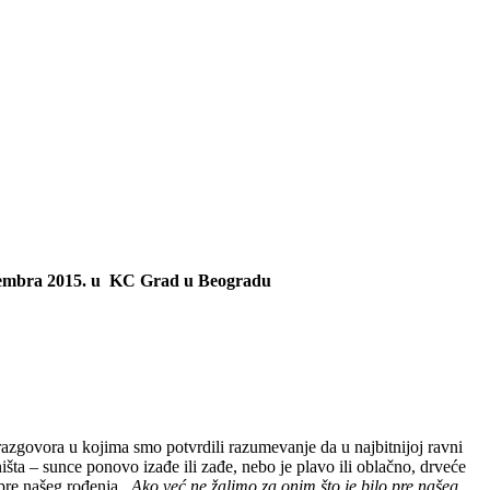
ovembra 2015. u KC Grad u Beogradu
razgovora u kojima smo potvrdili razumevanje da u najbitnijoj ravni
šta – sunce ponovo izađe ili zađe, nebo je plavo ili oblačno, drveće
 pre našeg rođenja .
Ako već ne žalimo za onim što je bilo pre našeg