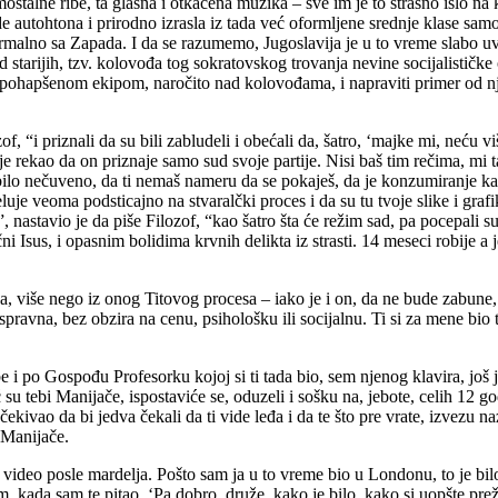
samostalne ribe, ta glasna i otkačena muzika – sve im je to strašno išlo n
e autohtona i prirodno izrasla iz tada već oformljene srednje klase sa
normalno sa Zapada. I da se razumemo, Jugoslavija je u to vreme slabo uvo
d starijih, tzv. kolovođa tog sokratovskog trovanja nevine socijalističk
 pohapšenom ekipom, naročito nad kolovođama, i napraviti primer od nji
zof, “i priznali da su bili zabludeli i obećali da, šatro, ‘majke mi, neću
 rekao da on priznaje samo sud svoje partije. Nisi baš tim rečima, mi t
 bilo nečuveno, da ti nemaš nameru da se pokaješ, da je konzumiranje kana
uje veoma podsticajno na stvaralčki proces i da su tu tvoje slike i grafi
, nastavio je da piše Filozof, “kao šatro šta će režim sad, pa pocepali 
ni Isus, i opasnim bolidima krvnih delikta iz strasti. 14 meseci robije a
a, više nego iz onog Titovog procesa – iako je i on, da ne bude zabune,
spravna, bez obzira na cenu, psihološku ili socijalnu. Ti si za mene bio 
i po Gospođu Profesorku kojoj si ti tada bio, sem njenog klavira, još je
 su tebi Manijače, ispostaviće se, oduzeli i sošku na, jebote, celih 12 go
kivao da bi jedva čekali da ti vide leđa i da te što pre vrate, izvezu na
 Manijače.
video posle mardelja. Pošto sam ja u to vreme bio u Londonu, to je bil
m, kada sam te pitao, ‘Pa dobro, druže, kako je bilo, kako si uopšte pre