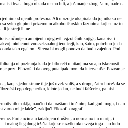
rmalisti hvala bogu nikada nismo bili, a još manje zbog, šatro, nade da
 jednim od njenih profesora. Ali ubrzo je ukapirala da joj nikako ne
olu sa svim glupim i prizemnim alkoholičarskim fazonima koji su uz to
i je strejt ili ne.
što istančanijem ambijentu njegovih egzotičnih knjiga, kanabisa i
kakvoj mini emotivno-seksualnoj teodiceji, kao, šatro, potrebno je da
tek onda tako egal on i Sirena bi mogli ponovo da budu zajedno. Pod
iranja ni poziranja kada je bilo reči o pitanjima srca, o iskrenosti
o je pozu Filozofa i da ovog puta ipak mora da interveniše. Pozvao je
a, kao, s jedne strane ti je još uvek voliš, a s druge, šatro hoćeš da se
lozofski ego degeneriku, idiote jedan, ne budi falšerica, pa nisi
 emotivnih makija, naučio i da praštam i to činim, kad god mogu, i dan
stvarno mi je lakše”, zaključi Filozof paragraf.
 vreme. Puritancima u tadašnjem društvu, a normalno i u muriji, i
 – i malog ilegalnog tržišta koje se razvilo oko svega toga – to ludo