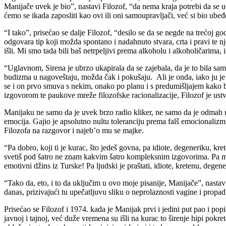
Manijače uvek je bio”, nastavi Filozof, “da nema kraja potrebi da se u
ćemo se ikada zaposliti kao ovi ili oni samoupravljači, već si bio ube
“I tako”, prisećao se dalje Filozof, “desilo se da se negde na trećoj
odgovara tip koji možda spontano i nadahnuto stvara, crta i pravi te n
išli. Mi smo tada bili baš netrpeljivi prema alkoholu i alkoholičarima, is
“Uglavnom, Sirena je ubrzo ukapirala da se zajebala, da je to bila sam
budizma u nagoveštaju, možda čak i pokušaju. Ali je onda, iako ju je v
se i on prvo smuva s nekim, onako po planu i s predumišljajem kako bi
izgovorom te paukove mreže filozofske racionalizacije, Filozof je ustv
Manijaku ne samo da je uvek brzo radio kliker, ne samo da je odmah ukap
emocija. Gajio je apsolutno nultu toleranciju prema falš emocionalizm
Filozofa na razgovor i najeb’o mu se majke.
“Pa dobro, koji ti je kurac, što jedeš govna, pa idiote, degeneriku, kret
svetiš pod šatro ne znam kakvim šatro kompleksnim izgovorima. Pa moraš
emotivni džins iz Turske! Pa ljudski je praštati, idiote, kretenu, degen
“Tako da, eto, i to da uključim u ovo moje pisanije, Manijače”, nasta
danas, prizivajući tu upečatljuvu sliku o neprolaznosti vagine i propad
Prisećao se Filozof i 1974. kada je Manijak prvi i jedini put pao i pop
javnoj i tajnoj, već duže vremena su išli na kurac to širenje hipi pokr