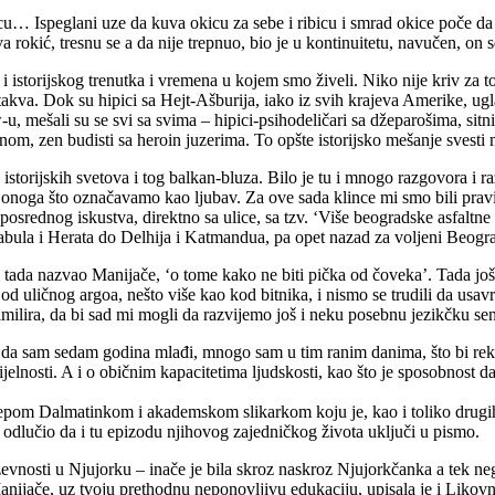
u… Ispeglani uze da kuva okicu za sebe i ribicu i smrad okice poče da 
rokić, tresnu se a da nije trepnuo, bio je u kontinuitetu, navučen, on 
 i istorijskog trenutka i vremena u kojem smo živeli. Niko nije kriv za to
 takva. Dok su hipici sa Hejt-Ašburija, iako iz svih krajeva Amerike, 
u, mešali su se svi sa svima – hipici-psihodeličari sa džeparošima, s
nom, zen budisti sa heroin juzerima. To opšte istorijsko mešanje svesti 
je istorijskih svetova i tog balkan-bluza. Bilo je tu i mnogo razgovora i 
a onoga što označavamo kao ljubav. Za ove sada klince mi smo bili pravi k
osrednog iskustva, direktno sa ulice, sa tzv. ‘Više beogradske asfaltne 
bula i Herata do Delhija i Katmandua, pa opet nazad za voljeni Beogr
ti tada nazvao Manijače, ‘o tome kako ne biti pička od čoveka’. Tada još 
od uličnog argoa, nešto više kao kod bitnika, i nismo se trudili da usa
 asimilira, da bi sad mi mogli da razvijemo još i neku posebnu jezikčku sen
ći da sam sedam godina mlađi, mnogo sam u tim ranim danima, što bi rek
ipijelnosti. A i o običnim kapacitetima ljudskosti, kao što je sposobnost
elepom Dalmatinkom i akademskom slikarkom koju je, kao i toliko drugih 
e odlučio da i tu epizodu njihovog zajedničkog života uključi u pismo.
jiževnosti u Njujorku – inače je bila skroz naskroz Njujorkčanka a tek 
 Manijače, uz tvoju prethodnu neponovljivu edukaciju, upisala je i Likov