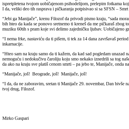
ispretpletena tvojom uobičajenom psihodelijom, prelepim fotkama ko
I da, veliki deo tih rasprava i pičkaranja potpisivao si sa SFSN – Sm
“Jebi ga Manijače”, krenu Filozof da privodi pismo kraju, “sada moram
bih hteo da kada se ponovo sretnemo ti kreneš da me pičkaraš zbog to
muziku 60tih s pram koje svi delimo zajedničku ljubav. Uobičajeno grad
“I nema frke, nastaviću da ti pišem, ti tek za 14 dana završavaš perio
inkarnacije.
“Hteo sam na kraju samo da ti kažem, da kad sad pogledam unazad na na
nemoguću i nedokučivu čaroliju koju smo nekako iznedrili sa tog našeg b
da ako na kraju sve platiš cenom smrti – pa jebo te, Manijače, onda naši 
“Manijače, još! Beograde, još! Manijače, još!
“I da, da ne zaboravim, sretan ti Manijače 29. novembar, Dan bivše
tvoj drug, Filozof.
Mirko Gaspari