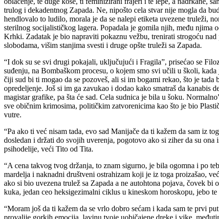
oblačenje, te duge kose, ti feminizirani frajeri i te lepe, a nadrkane, 
trulog i dekadentnog Zapada. Ne, nipošto cela stvar nije mogla da bud
hendlovalo to ludilo, morala je da se nalepi etiketa uvezene truleži, 
sterilnog socijalističkog lagera. Popadala je gomila njih, među njima o
Krhki. Zadatak je bio napraviti pokaznu vežbu, trenirati strogoću nad
slobodama, višim stanjima svesti i druge opšte truleži sa Zapada.
“I dok su se svi drugi pokajali, uključujući i Fragila”, prisećao se Filo
suđenju, na Bombaškom procesu, o kojem smo svi učili u školi, kada je
čiji sud bi ti mogao da se pozoveš, ali si im bogami rekao, što je tada
opredeljenje. Još si im ga zavukao i dodao kako smatraš da kanabis del
magistar grafike, pa šta će sad. Cela sudnica je bila u šoku. Normalno”
sve običnim krimosima, političkim zatvorenicima kao što je bio Plastič
vutre.
“Pa ako ti već nisam tada, evo sad Manijače da ti kažem da sam iz tog
dosledan i držati do svojih uverenja, pogotovo ako si ziher da su ona i
psihodelije, veći Tito od Tita.
“A cena takvog tvog držanja, to znam sigurno, je bila ogomna i po tebe 
mardelja i naknadni društveni ostrahizam koji je iz toga proizašao, već
ako si bio uvezena trulež sa Zapada a ne autohtona pojava, čovek bi oče
kuka, jedan ceo heksigezimalni ciklus u kineskom horoskopu, jebo te
“Moram još da ti kažem da se vrlo dobro sećam i kada sam te prvi put 
provalije gorkih emocija, lavinu tvoje uobičajene dreke i vike, međuti