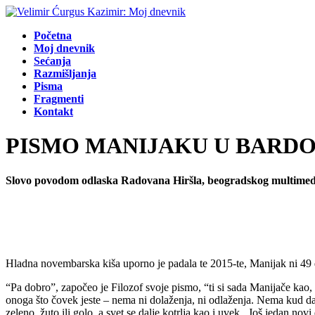
Početna
Moj dnevnik
Sećanja
Razmišljanja
Pisma
Fragmenti
Kontakt
PISMO MANIJAKU U BARDO
Slovo povodom odlaska Radovana Hiršla, beogradskog multimed
Hladna novembarska kiša uporno je padala te 2015-te, Manijak ni 49 d
“Pa dobro”, započeo je Filozof svoje pismo, “ti si sada Manijače kao,
onoga što čovek jeste – nema ni dolaženja, ni odlaženja. Nema kud da 
zeleno, žuto ili golo, a svet se dalje kotrlja kao i uvek. Još jedan novi