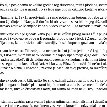
ako ti je posle samo nekoliko godina tog duševnog mira i plodnog stvara
a i često, ide u nazad. To za tebe nije bilo ni ciklično kretanje istorije
 ‘Imagine’ iz 1971., apsolvirali ne samo potrebu za Jugom, potrebu za
 Ujedinjenih Nacija. S tim što bi obavezni test za bilo kojeg državni
otrovao žestoko Manijače kada si video kako se Juga raspada u male, par
stkinje koja je gledala kako joj Ustaše vešaju prvog muža i čija je još
drastao i školovao se ovde u Beogradu, proputovao i Istok i Zapad, pri če
tašija tamo, kao i revizionistički smrdljivi kiseli kupus u guzicama ovda
no sam bez teksta Filozofe, ama nemam baš ni jednu jedinu reč koju bih po
er, Filozofe, svim tim naci-liderima bih tajno sipao mega-giga dozu lize
 radne zadatke!’, ili da vidim onog degenerika Tuđmana da mi na tripu o
m se ego topi u kosmičkoj šari. A i ko zna, Filozofe, možda bi nešto i uka
bjuna’? Ko zna, Filozofe?”, završio je Manijak svoj predlog za razrešenje
og.
duvek podsvesno bili, nešto što smo uzimali zdravo za gotovo, što se po
ljda mogao da budeš planetarni hipi komunista a da istovremeno budeš d
-mešanci, nikako čistokrvni i rasni, mi nismo ni imali neku svoju naci-t
stalnim, žustrim raspravama i pičkaranjima sa nacionalistima i desničar
 seme i pleme zanavek, nataknem vas sve na kurac!” – odzvanjala je ma