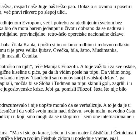
laštva, raspad naše Juge baš teško pao. Dolazio si ovamo u posetu i
, već pravi rikverc po slepoj ulici.
 ujedinjenom Evropom, već i potrebu za ujedinjenim svetom bez
ka bio da mora barem jedanput u životu dobrano da se naduva i
ohijalne, provincijalne, retro-fašo operetske nacionalne države.
 baba čitala Kanta, i pošto si imao tamo rodbinu i redovno odlazio
mu ti je prva velika ljubav, Cvećka, bila, šatro, Muslimanka,
šnjih masnih Četnika.
trošio na njih”, reče Manijak Filozofu. A to je važilo i za sve ostale,
rgične kiseline u piće, pa da ih vidim posle na tripu. Da vidim onog
dsanja njegov ’tisućletnji san o neovisnoj hrvatskoj državi’, pa
pirali, možda bi se Sloba i Tuđman na tripu skinuli goli, zagrlili i u
 jugoslovenske krize. Jebi ga, pomisli Filozof, šteta što nije bilo
drazumevalo i nije uopšte moralo da se verbalizuje. A to je da je u
esničar i da voliš svoju malu naci državu, svoju malu, navodno čistu
radiciju u koju smo mogli da se uklopimo – sem one internacionalne i
ima. “Ma vi ste go kurac, jebem li vam mater fašističku, i Četnicima i
ntrička kletva tvojim Fejsbuk zidom u poslednje vreme, egal