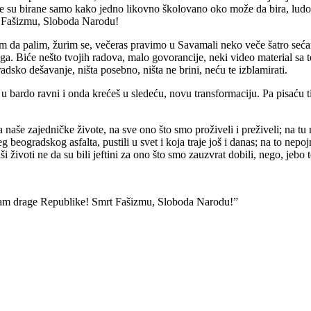
je su birane samo kako jedno likovno školovano oko može da bira, lu
rt Fašizmu, Sloboda Narodu!
 da palim, žurim se, večeras pravimo u Savamali neko veče šatro sećanja
ga. Biće nešto tvojih radova, malo govorancije, neki video material sa
sko dešavanje, ništa posebno, ništa ne brini, neću te izblamirati.
d u bardo ravni i onda krećeš u sledeću, novu transformaciju. Pa pisaću 
še zajedničke živote, na sve ono što smo proživeli i preživeli; na tu n
eogradskog asfalta, pustili u svet i koja traje još i danas; na to nepojm
životi ne da su bili jeftini za ono što smo zauzvrat dobili, nego, jebo te 
 nam drage Republike! Smrt Fašizmu, Sloboda Narodu!”