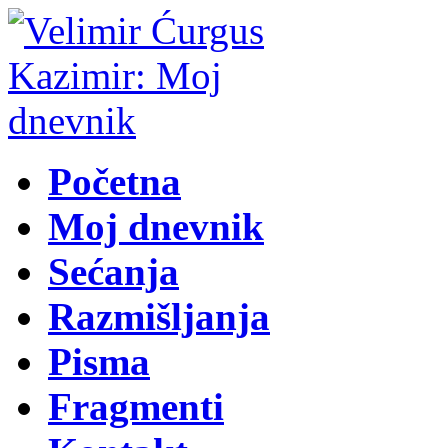
Početna
Moj dnevnik
Sećanja
Razmišljanja
Pisma
Fragmenti