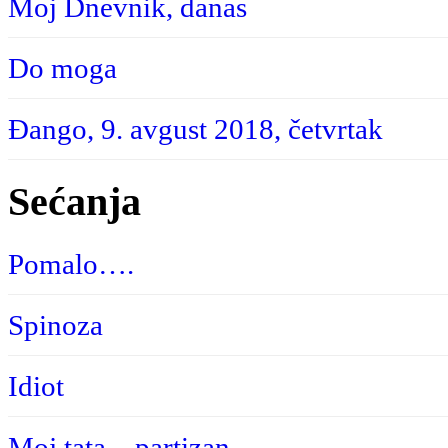
Moj Dnevnik, danas
Do moga
Đango, 9. avgust 2018, četvrtak
Sećanja
Pomalo….
Spinoza
Idiot
Moj tata – partizan