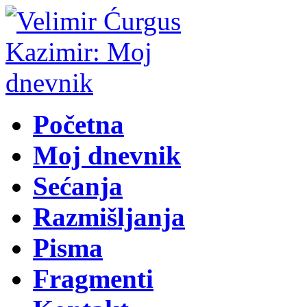
Početna
Moj dnevnik
Sećanja
Razmišljanja
Pisma
Fragmenti