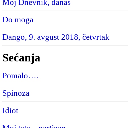
Moj Dnevnik, danas
Do moga
Đango, 9. avgust 2018, četvrtak
Sećanja
Pomalo….
Spinoza
Idiot
Moj tata – partizan