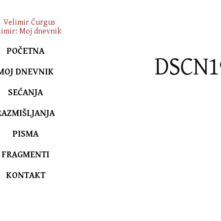
POČETNA
DSCN1
MOJ DNEVNIK
SEĆANJA
RAZMIŠLJANJA
PISMA
FRAGMENTI
KONTAKT