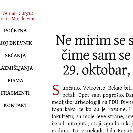
POČETNA
Ne mirim se 
MOJ DNEVNIK
čime sam se
SEĆANJA
29. oktobar,
RAZMIŠLJANJA
PISMA
S
unčano. Vetrovito. Rekao bih
FRAGMENTI
petak. Opet sam pogrešio. Dan
medijskoj arheologiji na FDU. Divn
KONTAKT
toga kako će ko da je razume. I 
fakultetu, sa moje leve strane, p
iznad autoputa, stoji zgrada u k
godina. Tu je nekada bila Republ