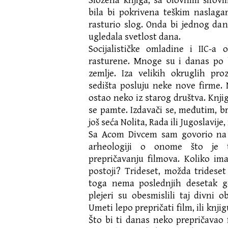
Složena knjiga, sa olovnim šifo
bila bi pokrivena teškim naslag
rasturio slog. Onda bi jednog dana 
ugledala svetlost dana.
Socijalističke omladine i IIC-a
rasturene. Mnoge su i danas po 
zemlje. Iza velikih okruglih pr
sedišta posluju neke nove firme.
ostao neko iz starog društva. Knji
se pamte. Izdavači se, međutim, b
još seća Nolita, Rada ili Jugoslavij
Sa Acom Divcem sam govorio na K
arheologiji o onome što je t
prepričavanju filmova. Koliko im
postoji? Trideset, možda trideset
toga nema poslednjih desetak g
plejeri su obesmislili taj divni ob
Umeti lepo prepričati film, ili knjig
Što bi ti danas neko prepričavao 