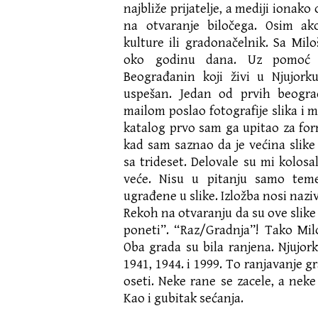
najbliže prijatelje, a mediji ionak
na otvaranje biločega. Osim ak
kulture ili gradonačelnik. Sa Mi
oko godinu dana. Uz pomoć i
Beograđanin koji živi u Njujork
uspešan. Jedan od prvih beogra
mailom poslao fotografije slika i 
katalog prvo sam ga upitao za fo
kad sam saznao da je većina slik
sa trideset. Delovale su mi kolosa
veće. Nisu u pitanju samo tem
ugrađene u slike. Izložba nosi nazi
Rekoh na otvaranju da su ove slike
poneti”. “Raz/Gradnja”! Tako Milo
Oba grada su bila ranjena. Njujork
1941, 1944. i 1999. To ranjavanje g
oseti. Neke rane se zacele, a nek
Kao i gubitak sećanja.