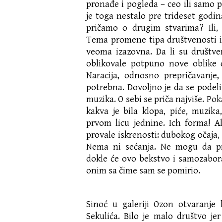
pronađe i pogleda – ceo ili samo p
je toga nestalo pre trideset godin
pričamo o drugim stvarima? Ili,
Tema promene tipa društvenosti i
veoma izazovna. Da li su društv
oblikovale potpuno nove oblike 
Naracija, odnosno prepričavanje,
potrebna. Dovoljno je da se podeli n
muzika. O sebi se priča najviše. Pok
kakva je bila klopa, piće, muzik
prvom licu jednine. Ich forma! A
provale iskrenosti: dubokog očaja,
Nema ni sećanja. Ne mogu da p
dokle će ovo bekstvo i samozabor
onim sa čime sam se pomirio.
Sinoć u galeriji Ozon otvaranje 
Sekulića. Bilo je malo društvo jer