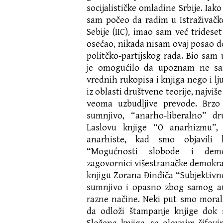
socijalističke omladine Srbije. Ia
sam počeo da radim u Istraživač
Sebije (IIC), imao sam već tridese
osećao, nikada nisam ovaj posao do
politčko-partijskog rada. Bio sam 
je omogućilo da upoznam ne sa
vrednih rukopisa i knjiga nego i lju
iz oblasti društvene teorije, najviš
veoma uzbudljive prevode. Brzo
sumnjivo, “anarho-liberalno” dr
Laslovu knjige “O anarhizmu”,
anarhiste, kad smo objavili 
“Mogućnosti slobode i demok
zagovornici višestranačke demokrat
knjigu Zorana Đinđiča “Subjektivnos
sumnjivo i opasno zbog samog au
razne načine. Neki put smo moral
da odloži štampanje knjige dok s