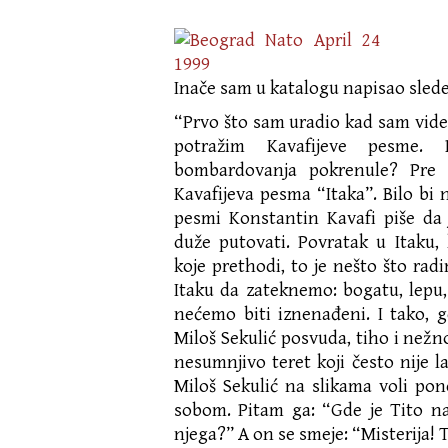
Inače sam u katalogu napisao slede
“Prvo što sam uradio kad sam video
potražim Kavafijeve pesme
bombardovanja pokrenule? Pre 
Kavafijeva pesma “Itaka”. Bilo bi n
pesmi Konstantin Kavafi piše da 
duže putovati. Povratak u Itaku,
koje prethodi, to je nešto što ra
Itaku da zateknemo: bogatu, lepu,
nećemo biti iznenađeni. I tako,
Miloš Sekulić posvuda, tiho i nežno
nesumnjivo teret koji često nije 
Miloš Sekulić na slikama voli po
sobom. Pitam ga: “Gde je Tito na 
njega?” A on se smeje: “Misterija! Ta