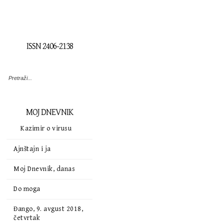
ISSN 2406-2138
MOJ DNEVNIK
Kazimir o virusu
Ajnštajn i ja
Moj Dnevnik, danas
Do moga
Đango, 9. avgust 2018,
četvrtak