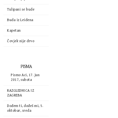
Tulipani se bude
Buda iz Leidena
Kapetan
Čovjek nije drvo
PISMA
Pismo Aci, 17. jun
2017, subota
RAZGLEDNICA IZ
ZAGREBA
Dođem ti, dođeš mi, 5.
oktobar, sreda