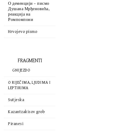
О деменцији – писмо
Душана Мрђеновића,
реакција на
Ромпомпони
Hrvojevo pismo
FRAGMENTI
GNIJEZDO
O RIJEČIMA, LJUDIMA I
LEPTIRIMA
Sutjeska
Kazantzakisov grob
Piranesi