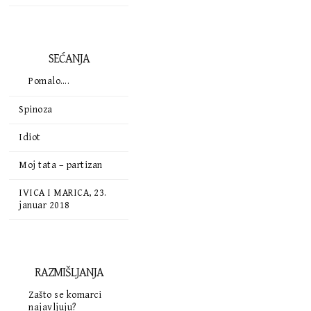
SEĆANJA
Pomalo….
Spinoza
Idiot
Moj tata – partizan
IVICA I MARICA, 23.
januar 2018
RAZMIŠLJANJA
Zašto se komarci
najavljuju?