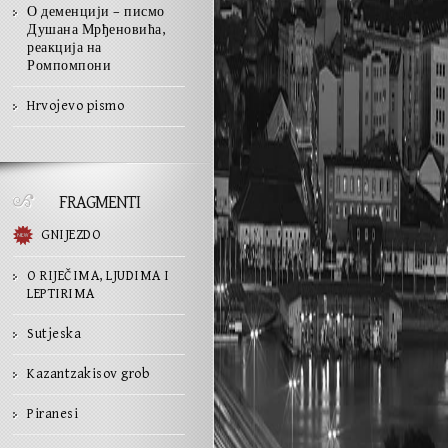
О деменцији – писмо
Душана Мрђеновића,
реакција на
Ромпомпони
Hrvojevo pismo
FRAGMENTI
GNIJEZDO
O RIJEČIMA, LJUDIMA I
LEPTIRIMA
Sutjeska
Kazantzakisov grob
Piranesi