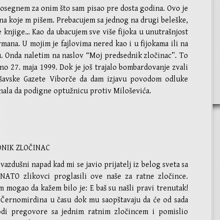
segnem za onim što sam pisao pre dosta godina. Ovo je
 na koje m pišem. Prebacujem sa jednog na drugi beleške,
e knjige… Kao da ubacujem sve više fijoka u unutrašnjost
ana. U mojim je fajlovima nered kao i u fijokama ili na
u. Onda naletim na naslov “Moj predsednik zločinac”. To
ano 27. maja 1999. Dok je još trajalo bombardovanje zvali
šavske Gazete Viborče da dam izjavu povodom odluke
nala da podigne optužnicu protiv Miloševića.
DNIK ZLOČINAC
 vazdušni napad kad mi se javio prijatelj iz belog sveta sa
NATO zlikovci proglasili ove naše za ratne zločince.
m mogao da kažem bilo je: E baš su našli pravi trenutak!
 Černomirdina u času dok mu saopštavaju da će od sada
di pregovore sa jednim ratnim zločincem i pomislio