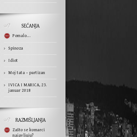
SEĆANJA
Pomalo….
Spinoza
Idiot
Moj tata – partizan
IVICA I MARICA, 23.
januar 2018
RAZMIŠLJANJA
Zašto se komarci
najavljuju?