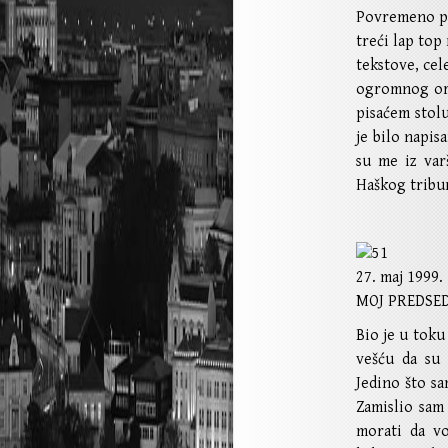
Povremeno po
treći lap top
tekstove, cel
ogromnog orm
pisaćem stol
je bilo napis
su me iz var
Haškog tribu
27. maj 1999.
MOJ PREDSE
Bio je u toku
vešću da su 
Jedino što sa
Zamislio sam
morati da vo