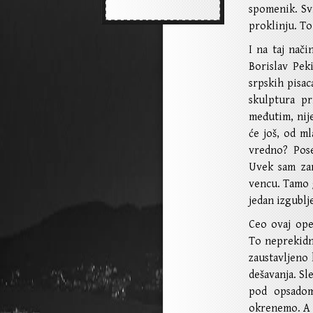
spomenik. Svi
proklinju. To 
I na taj nači
Borislav Peki
srpskih pisa
skulptura pr
međutim, nij
će još, od ml
vredno? Pose
Uvek sam zam
vencu. Tamo 
jedan izgublje
Ceo ovaj ope
To neprekidn
zaustavljeno
dešavanja. S
pod opsadom
okrenemo. A i