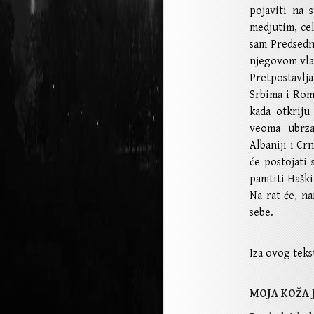
pojaviti na 
medjutim, ce
sam Predsedn
njegovom vla
Pretpostavlj
Srbima i Romi
kada otkriju
veoma ubrza
Albaniji i Cr
će postojati
pamtiti Haški
Na rat će, na
sebe.
Iza ovog teks
MOJA KOŽA 