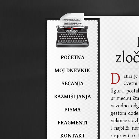
zloč
POČETNA
MOJ DNEVNIK
D
anas j
SEĆANJA
Cvetni
figura posta
RAZMIŠLJANJA
primedbu šta
navodno odgo
PISMA
gestom dodel
nekome stavlj
FRAGMENTI
i najbliži n
KONTAKT
raspravu o