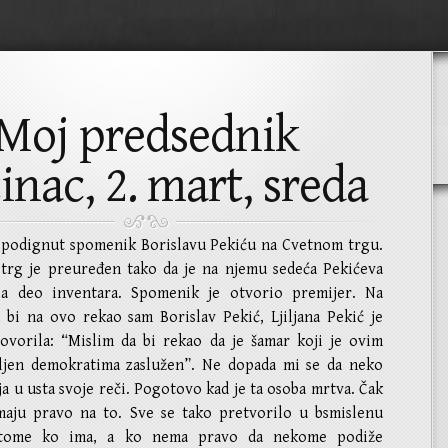
Moj predsednik
inac, 2. mart, sreda
e podignut spomenik Borislavu Pekiću na Cvetnom trgu.
 trg je preuređen tako da je na njemu sedeća Pekićeva
la deo inventara. Spomenik je otvorio premijer. Na
 bi na ovo rekao sam Borislav Pekić, Ljiljana Pekić je
vorila: “Mislim da bi rekao da je šamar koji je ovim
jen demokratima zaslužen”. Ne dopada mi se da neko
a u usta svoje reči. Pogotovo kad je ta osoba mrtva. Čak
emaju pravo na to. Sve se tako pretvorilo u bsmislenu
 tome ko ima, a ko nema pravo da nekome podiže