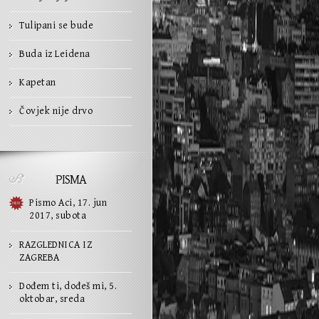
Tulipani se bude
Buda iz Leidena
Kapetan
Čovjek nije drvo
PISMA
Pismo Aci, 17. jun
2017, subota
RAZGLEDNICA IZ
ZAGREBA
Dođem ti, dođeš mi, 5.
oktobar, sreda