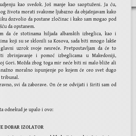
sudjenju kao svedok. Još manje kao saoptuženi. Ja ću,
log života morati svakome ljubazno da objašnjavam kako
iku dozvolio da postane zločinac i kako sam mogao pod
šću da opstanem.
am da će stotinama hiljada albanskih izbeglica, kao i
ma koji su se sklonili sa Kosova, sada biti mnogo lakše
 glavni uzrok svoje nesreće. Pretpostavljam da će to
ti zbrinjavanje i pomoć izbeglicama u Makedoniji,
noj Gori. Možda zbog toga mir neće biti ni malo bliže ali
 snažno moralno ispunjenje po kojem će ceo svet dugo
 tribunal.
ravno, svi da zaborave. On će se odvijati i širiti sam od
ta odnekud je upalo i ovo:
JE DOBAR IZOLATOR