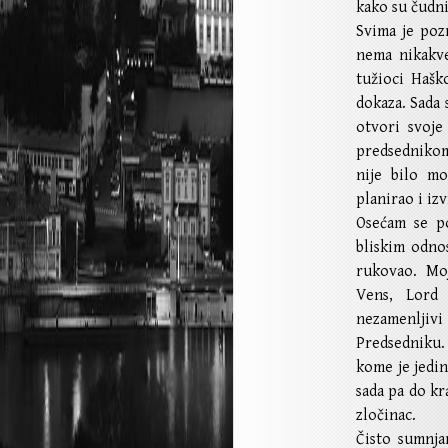
kako su čudni
Svima je poz
nema nikakv
tužioci Hašk
dokaza. Sada 
otvori svoje
predsednikom,
nije bilo mo
planirao i izv
Osećam se p
bliskim odno
rukovao. Mo
Vens, Lord 
nezamenljivi
Predsedniku. 
kome je jedin
sada pa do kr
zločinac.
Čisto sumnja