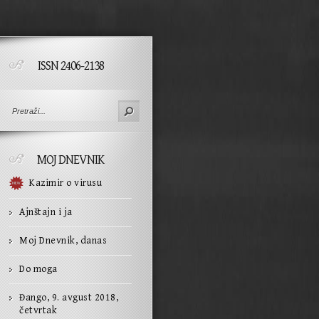
ISSN 2406-2138
MOJ DNEVNIK
Kazimir o virusu
Ajnštajn i ja
Moj Dnevnik, danas
Do moga
Đango, 9. avgust 2018,
četvrtak