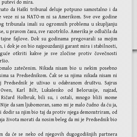
 putevi do mira.
nato da Haški tribunal deluje potpuno samostalno i da
e veze ni sa NATO-m ni sa Amerikom. Sve ove godine
og tribunala imali su ogromnih problema u skupljanju
se, u pravom času, sve razotrkilo. Amerika je odlučila da
 tajne fajlove. Dok su godinama pregovarali sa mojim
 i dok je on bio najpouzdaniji garant mira i stabilnosti,
guće otkriti kakve je sve zločine protiv čovečnosti
ršio.
omalo zatečenim. Nikada nisam bio u nekim posebno
sima sa Predsednikom. Čak se sa njima nikada nisam ni
j Predsednik je uživao u odabranom društvu. Sajrus
Oven, Karl Bilt, Lukašenko od Belorusije, najzad,
 Ričard Holbruk, bili su, i ostali, mnogo bliži mome
Nije da sam ljubomoran, samo mi je malo čudno da ću ja,
i dodir sa njim bio taj da protiv njega demonstriram, od
aja života morati da nosim beleg da mi je Predsednik bio
m da će se neko od njegovih dugogodišnjih partnera