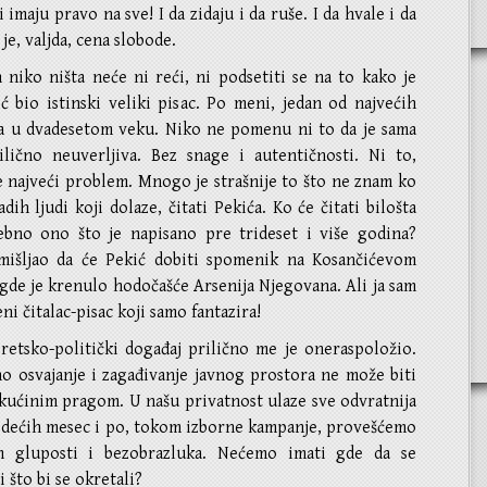
 imaju pravo na sve! I da zidaju i da ruše. I da hvale i da
je, valjda, cena slobode.
n niko ništa neće ni reći, ni podsetiti se na to kako je
ć bio istinski veliki pisac. Po meni, jedan od najvećih
ca u dvadesetom veku. Niko ne pomenu ni to da je sama
ilično neuverljiva. Bez snage i autentičnosti. Ni to,
e najveći problem. Mnogo je strašnije to što ne znam ko
adih ljudi koji dolaze, čitati Pekića. Ko će čitati bilošta
bno ono što je napisano pre trideset i više godina?
išljao da će Pekić dobiti spomenik na Kosančićevom
gde je krenulo hodočašće Arsenija Njegovana. Ali ja sam
ni čitalac-pisac koji samo fantazira!
retsko-politički događaj prilično me je oneraspoložio.
o osvajanje i zagađivanje javnog prostora ne može biti
 kućinim pragom. U našu privatnost ulaze sve odvratnija
ledećih mesec i po, tokom izborne kampanje, provešćemo
 gluposti i bezobrazluka. Nećemo imati gde da se
 što bi se okretali?