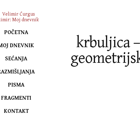
POČETNA
krbuljica 
MOJ DNEVNIK
geometrijs
SEĆANJA
RAZMIŠLJANJA
PISMA
FRAGMENTI
KONTAKT