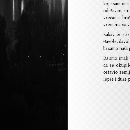
koje sam mes
održavanje n
vrećama braš
vremena na v
Kakav bi sto
Đavole, đavol
bi samo naša 
Da smo imali 
da se okupil
ostavio zeml
lepše i duže 