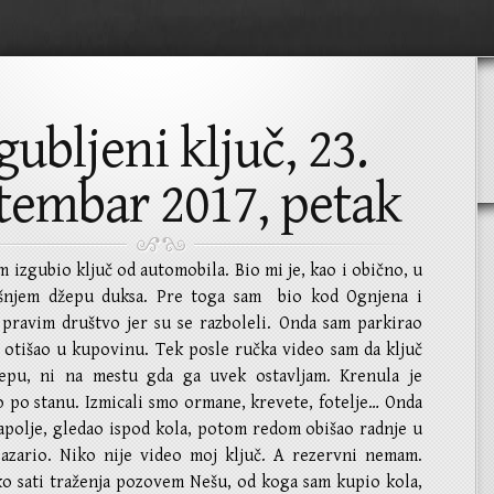
gubljeni ključ, 23.
tembar 2017, petak
m izgubio ključ od automobila. Bio mi je, kao i obično, u
šnjem džepu duksa. Pre toga sam bio kod Ognjena i
 pravim društvo jer su se razboleli. Onda sam parkirao
i otišao u kupovinu. Tek posle ručka video sam da ključ
epu, ni na mestu gda ga uvek ostavljam. Krenula je
o po stanu. Izmicali smo ormane, krevete, fotelje… Onda
apolje, gledao ispod kola, potom redom obišao radnje u
azario. Niko nije video moj ključ. A rezervni nemam.
ko sati traženja pozovem Nešu, od koga sam kupio kola,