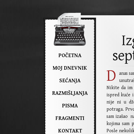
Iz
sep
POČETNA
MOJ DNEVNIK
D
anas sa
SEĆANJA
unutra
Nikite da im
RAZMIŠLJANJA
ispred kuće 
nije ni u dž
PISMA
potraga. Prv
sam izašao n
FRAGMENTI
kojima sam p
KONTAKT
Posle nekoli