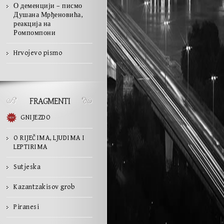
О деменцији – писмо
Душана Мрђеновића,
реакција на
Ромпомпони
Hrvojevo pismo
FRAGMENTI
GNIJEZDO
O RIJEČIMA, LJUDIMA I
LEPTIRIMA
Sutjeska
Kazantzakisov grob
Piranesi