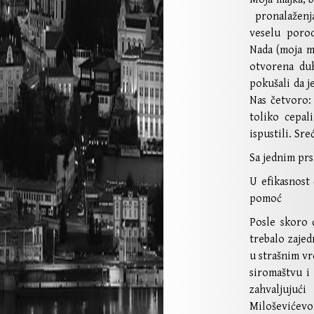
pronalaženja
veselu porodi
Nada (moja ma
otvorena duh
pokušali da 
Nas četvoro:
toliko cepal
ispustili. Sr
Sa jednim prs
U efikasnost
pomoć
Posle skoro 
trebalo zaje
u strašnim v
siromaštvu i
zahvaljujući 
Miloševićevo