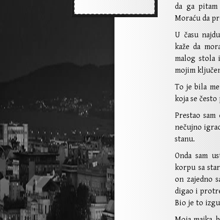
da ga pitam 
Moraću da pr
U času najdu
kaže da mor
malog stola 
mojim ključem
To je bila me
koja se često
Prestao sam 
nečujno igrao
stanu.
Onda sam us
korpu sa sta
on zajedno s
digao i protr
Bio je to izgu
Moja majka, b