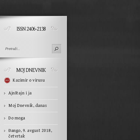
ISSN 2406-2138
MOJ DNEVNIK
Kazimir o virusu
Ajnštajn i ja
Moj Dnevnik, danas
Do moga
Đango, 9. avgust 2018,
četvrtak