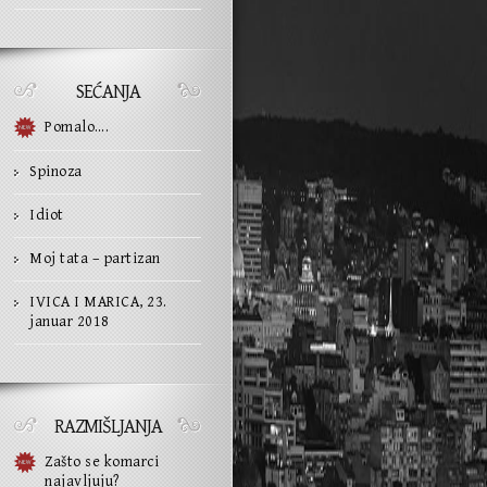
SEĆANJA
Pomalo….
Spinoza
Idiot
Moj tata – partizan
IVICA I MARICA, 23.
januar 2018
RAZMIŠLJANJA
Zašto se komarci
najavljuju?