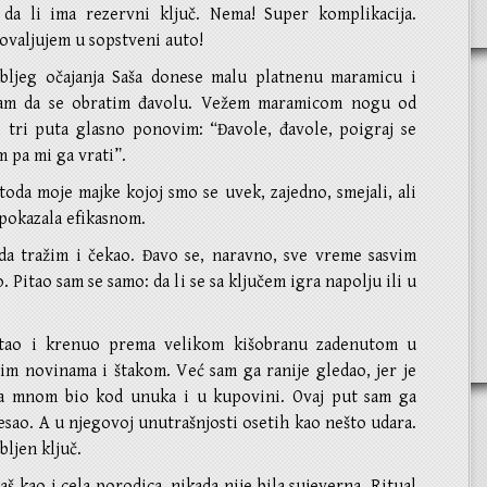
da li ima rezervni ključ. Nema! Super komplikacija.
ovaljujem u sopstveni auto!
bljeg očajanja Saša donese malu platnenu maramicu i
am da se obratim đavolu. Vežem maramicom nogu od
i tri puta glasno ponovim: “Đavole, đavole, poigraj se
 pa mi ga vrati”.
toda moje majke kojoj smo se uvek, zajedno, smejali, ali
 pokazala efikasnom.
da tražim i čekao. Đavo se, naravno, sve vreme sasvim
. Pitao sam se samo: da li se sa ključem igra napolju ili u
tao i krenuo prema velikom kišobranu zadenutom u
rim novinama i štakom. Već sam ga ranije gledao, jer je
a mnom bio kod unuka i u kupovini. Ovaj put sam ga
esao. A u njegovoj unutrašnjosti osetih kao nešto udara.
bljen ključ.
aš kao i cela porodica, nikada nije bila sujeverna. Ritual