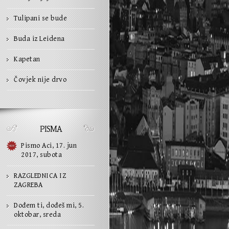
Tulipani se bude
Buda iz Leidena
Kapetan
Čovjek nije drvo
PISMA
Pismo Aci, 17. jun
2017, subota
RAZGLEDNICA IZ
ZAGREBA
Dođem ti, dođeš mi, 5.
oktobar, sreda