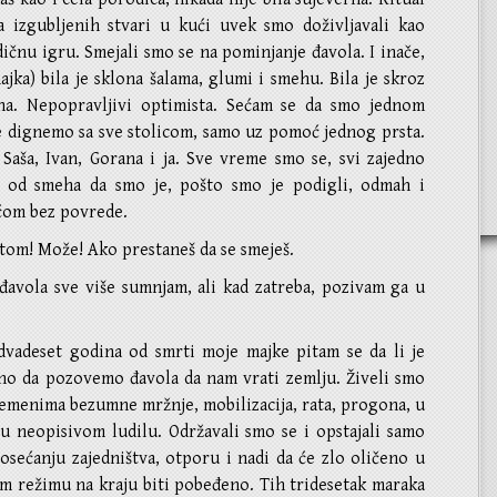
 izgubljenih stvari u kući uvek smo doživljavali kao
čnu igru. Smejali smo se na pominjanje đavola. I inače,
jka) bila je sklona šalama, glumi i smehu. Bila je skroz
a. Nepopravljivi optimista. Sećam se da smo jednom
je dignemo sa sve stolicom, samo uz pomoć jednog prsta.
 Saša, Ivan, Gorana i ja. Sve vreme smo se, svi zajedno
i od smeha da smo je, pošto smo je podigli, odmah i
ećom bez povrede.
tom! Može! Ako prestaneš da se smeješ.
 đavola sve više sumnjam, ali kad zatreba, pozivam ga u
dvadeset godina od smrti moje majke pitam se da li je
dno da pozovemo đavola da nam vrati zemlju. Živeli smo
remenima bezumne mržnje, mobilizacija, rata, progona, u
 u neopisivom ludilu. Održavali smo se i opstajali samo
osećanju zajedništva, otporu i nadi da će zlo oličeno u
m režimu na kraju biti pobeđeno. Tih tridesetak maraka