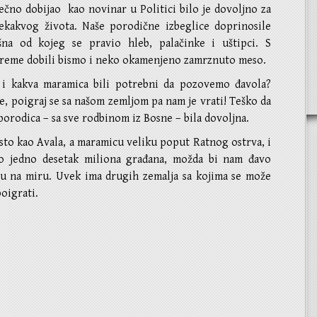
ečno dobijao kao novinar u Politici bilo je dovoljno za
ekakvog života. Naše porodične izbeglice doprinosile
na od kojeg se pravio hleb, palačinke i uštipci. S
reme dobili bismo i neko okamenjeno zamrznuto meso.
 i kakva maramica bili potrebni da pozovemo đavola?
e, poigraj se sa našom zemljom pa nam je vrati! Teško da
porodica – sa sve rodbinom iz Bosne – bila dovoljna.
sto kao Avala, a maramicu veliku poput Ratnog ostrva, i
o jedno desetak miliona građana, možda bi nam đavo
ju na miru. Uvek ima drugih zemalja sa kojima se može
poigrati.