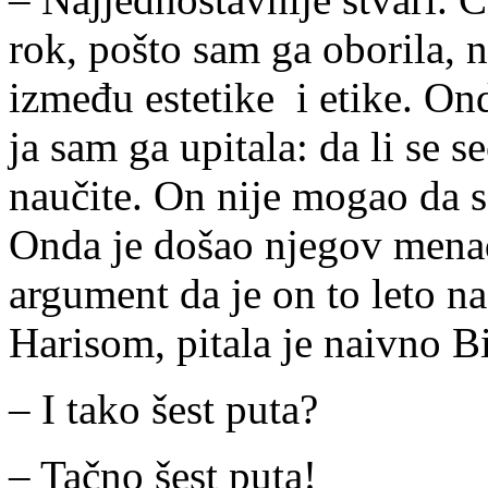
rok, pošto sam ga oborila, 
između estetike i etike. Ond
ja sam ga upitala: da li se 
naučite. On nije mogao da s
Onda je došao njegov menad
argument da je on to leto 
Harisom, pitala je naivno Bi
– I tako šest puta?
– Tačno šest puta!