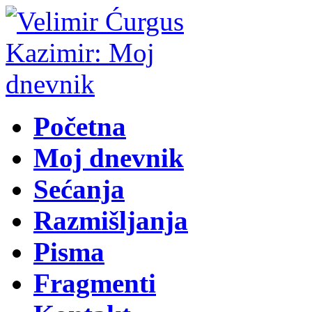
Početna
Moj dnevnik
Sećanja
Razmišljanja
Pisma
Fragmenti