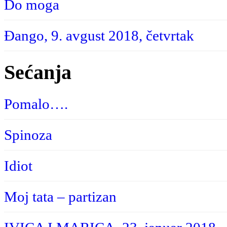
Do moga
Đango, 9. avgust 2018, četvrtak
Sećanja
Pomalo….
Spinoza
Idiot
Moj tata – partizan