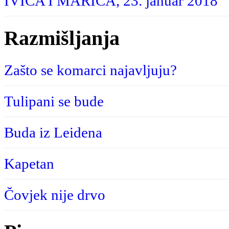
IVICA I MARICA, 23. januar 2018
Razmišljanja
Zašto se komarci najavljuju?
Tulipani se bude
Buda iz Leidena
Kapetan
Čovjek nije drvo