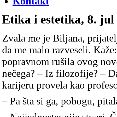
Kontakt
Etika i estetika, 8. ju
Zvala me je Biljana, prijate
da me malo razveseli. Kaže: 
popravnom rušila ovog nov
nečega? – Iz filozofije? – Da
karijeru provela kao profeso
– Pa šta si ga, pobogu, pital
– Najjednostavnije stvari. 