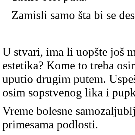
– Zamisli samo šta bi se desi
U stvari, ima li uopšte još 
estetika? Kome to treba osi
uputio drugim putem. Uspešn
osim sopstvenog lika i pupka
Vreme bolesne samozaljublj
primesama podlosti.