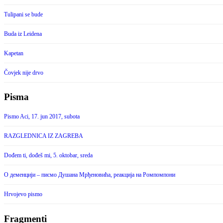
Tulipani se bude
Buda iz Leidena
Kapetan
Čovjek nije drvo
Pisma
Pismo Aci, 17. jun 2017, subota
RAZGLEDNICA IZ ZAGREBA
Dođem ti, dođeš mi, 5. oktobar, sreda
О деменцији – писмо Душана Мрђеновића, реакција на Ромпомпони
Hrvojevo pismo
Fragmenti