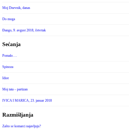
Moj Dnevnik, danas
Do moga
Đango, 9. avgust 2018, četvrtak
Sećanja
Pomalo….
Spinoza
Idiot
Moj tata – partizan
IVICA I MARICA, 23. januar 2018
Razmišljanja
Zašto se komarci najavljuju?