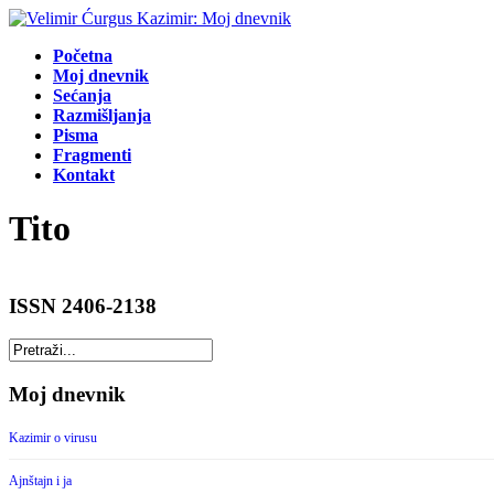
Početna
Moj dnevnik
Sećanja
Razmišljanja
Pisma
Fragmenti
Kontakt
Tito
ISSN 2406-2138
Moj dnevnik
Kazimir o virusu
Ajnštajn i ja