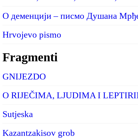
О деменцији – писмо Душана Мрђе
Hrvojevo pismo
Fragmenti
GNIJEZDO
O RIJEČIMA, LJUDIMA I LEPTIR
Sutjeska
Kazantzakisov grob