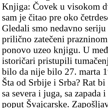
Knjiga: Čovek u visokom dv
sam je čitao pre oko četrde
Gledali smo nedavno seriju n
prilično zatečeni praznino
ponovo uzeo knjigu. U među
istoričari pristupili tumačenj
bilo da nije bilo 27. marta 
Šta od Srbije i Srba? Rat bi
sa severa i juga, sa zapada 
poput Švajcarske. Zapošlja