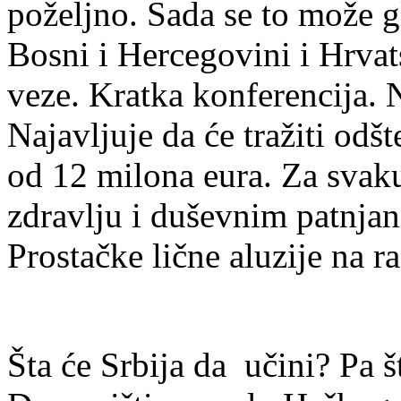
poželjno. Sada se to može g
Bosni i Hercegovini i Hrvat
veze. Kratka konferencija.
Najavljuje da će tražiti odš
od 12 milona eura. Za svaku
zdravlju i duševnim patnjan
Prostačke lične aluzije na r
Šta će Srbija da učini? Pa š