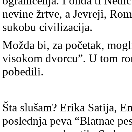
ograničenja. I onda ti Nedić,
nevine žrtve, a Jevreji, Romi
sukobu civilizacija.
Možda bi, za početak, mogl
visokom dvorcu”. U tom ro
pobedili.
Šta slušam? Erika Satija, 
poslednja peva “Blatnae pe