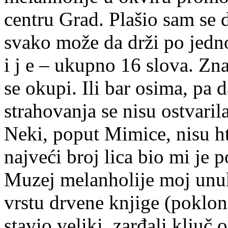
centru Grad. Plašio sam se d
svako može da drži po jedno
i j e – ukupno 16 slova. Zna
se okupi. Ili bar osima, pa 
strahovanja se nisu ostvaril
Neki, poput Mimice, nisu ht
najveći broj lica bio mi je 
Muzej melanholije moj unu
vrstu drvene knjige (poklo
stavio veliki, zarđali ključ