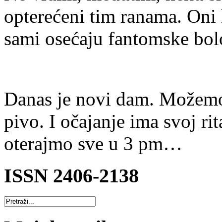
opterećeni tim ranama. Oni
sami osećaju fantomske bolo
Danas je novi dam. Možemo
pivo. I očajanje ima svoj r
oterajmo sve u 3 pm…
ISSN 2406-2138