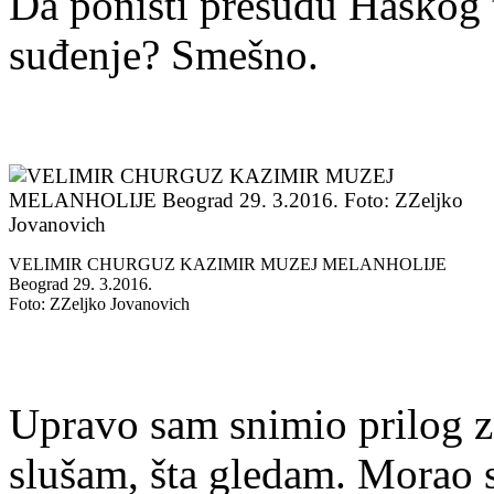
Da poništi presudu Haškog 
suđenje? Smešno.
VELIMIR CHURGUZ KAZIMIR MUZEJ MELANHOLIJE
Beograd 29. 3.2016.
Foto: ZZeljko Jovanovich
Upravo sam snimio prilog za
slušam, šta gledam. Morao 