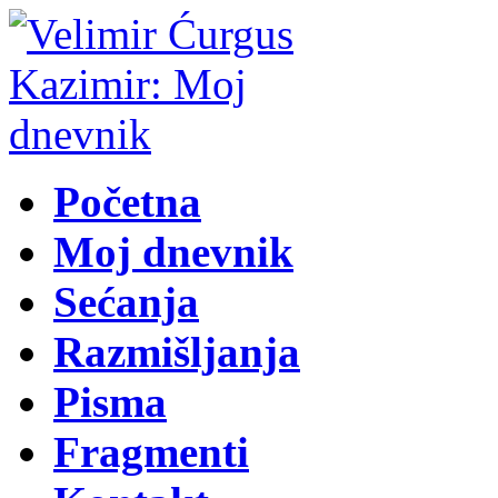
Početna
Moj dnevnik
Sećanja
Razmišljanja
Pisma
Fragmenti