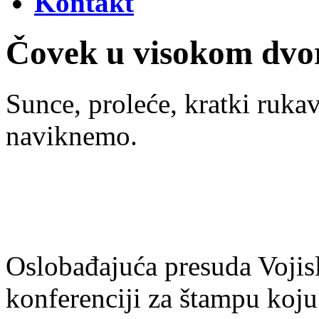
Kontakt
Čovek u visokom dvor
Sunce, proleće, kratki ruka
naviknemo.
Oslobađajuća presuda Vojisl
konferenciji za štampu koju