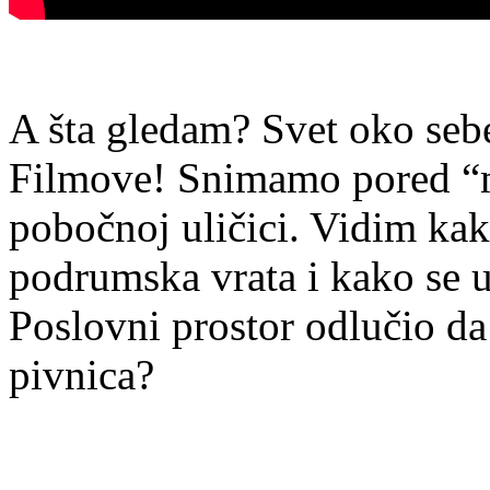
A šta gledam? Svet oko sebe
Filmove! Snimamo pored “
pobočnoj uličici. Vidim ka
podrumska vrata i kako se u 
Poslovni prostor odlučio da 
pivnica?