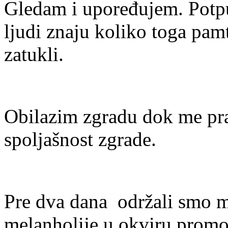
Gledam i upoređujem. Potp
ljudi znaju koliko toga pa
zatukli.
Obilazim zgradu dok me pra
spoljašnost zgrade.
Pre dva dana održali smo m
melanholije u okviru promoc