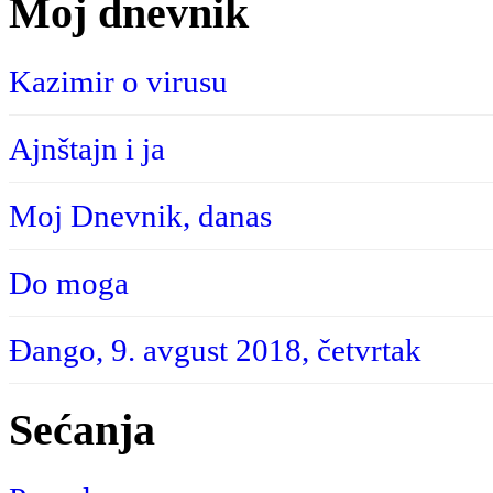
Moj dnevnik
Kazimir o virusu
Ajnštajn i ja
Moj Dnevnik, danas
Do moga
Đango, 9. avgust 2018, četvrtak
Sećanja