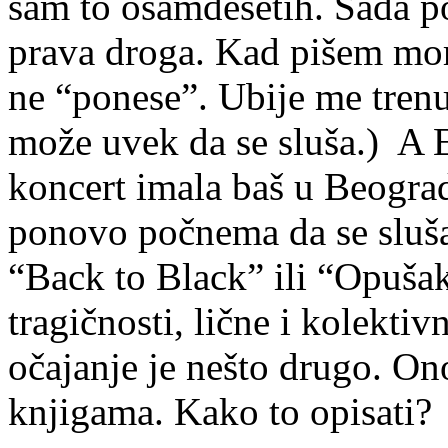
sam to osamdesetih. Sada 
prava droga. Kad pišem mo
ne “ponese”. Ubije me trenut
može uvek da se sluša.) A E
koncert imala baš u Beogra
ponovo počnema da se sluša
“Back to Black” ili “Opuša
tragičnosti, lične i kolekti
očajanje je nešto drugo. On
knjigama. Kako to opisati?