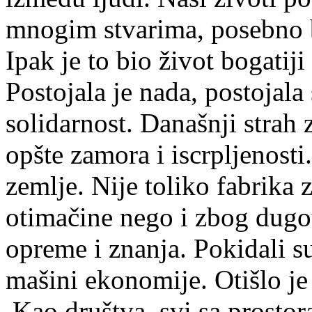
mnogim stvarima, posebno b
Ipak je to bio život bogatiji
Postojala je nada, postojala 
solidarnost. Današnji strah 
opšte zamora i iscrpljenosti
zemlje. Nije toliko fabrika
otimačine nego i zbog dugotr
opreme i znanja. Pokidali su
mašini ekonomije. Otišlo je 
Kao društva, svi sa prostor