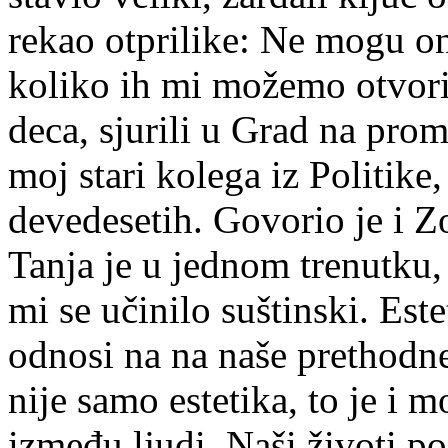
rekao otprilike: Ne mogu o
koliko ih mi možemo otvori
deca, sjurili u Grad na prom
moj stari kolega iz Politike, 
devedesetih. Govorio je i 
Tanja je u jednom trenutku, 
mi se učinilo suštinski. Este
odnosi na na naše prethodne
nije samo estetika, to je i m
između ljudi. Naši životi p