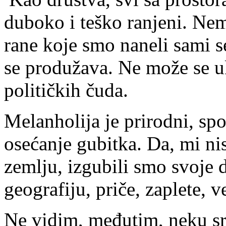
duboko i teško ranjeni. N
rane koje smo naneli sami se
se produžava. Ne može se 
političkih čuda.
Melanholija je prirodni, sp
osećanje gubitka. Da, mi n
zemlju, izgubili smo svoje d
geografiju, priče, zaplete,
Ne vidim, međutim, neku sre