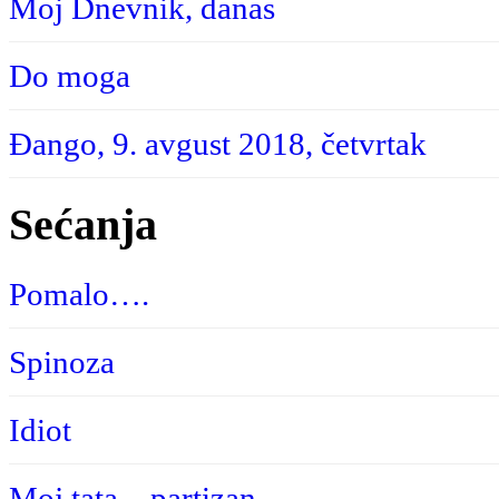
Moj Dnevnik, danas
Do moga
Đango, 9. avgust 2018, četvrtak
Sećanja
Pomalo….
Spinoza
Idiot
Moj tata – partizan