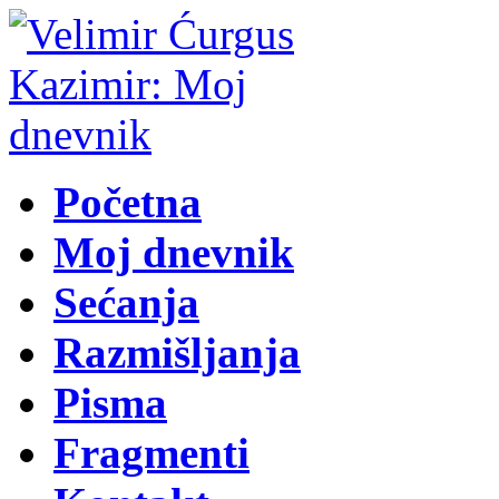
Početna
Moj dnevnik
Sećanja
Razmišljanja
Pisma
Fragmenti