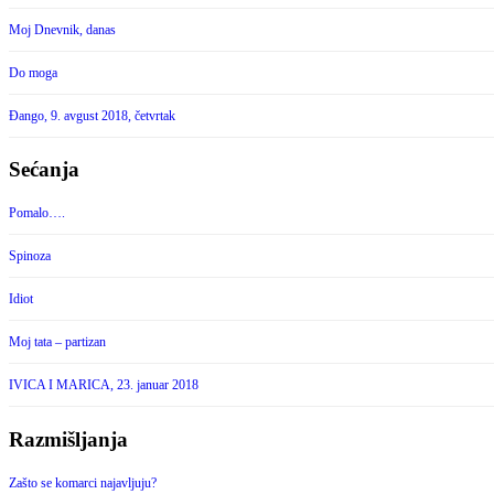
Moj Dnevnik, danas
Do moga
Đango, 9. avgust 2018, četvrtak
Sećanja
Pomalo….
Spinoza
Idiot
Moj tata – partizan
IVICA I MARICA, 23. januar 2018
Razmišljanja
Zašto se komarci najavljuju?