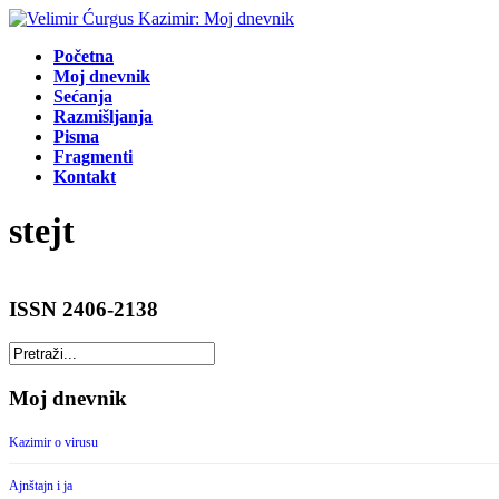
Početna
Moj dnevnik
Sećanja
Razmišljanja
Pisma
Fragmenti
Kontakt
stejt
ISSN 2406-2138
Moj dnevnik
Kazimir o virusu
Ajnštajn i ja