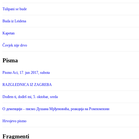
Tulipani se bude
Buda iz Leidena
Kapetan
Čovjek nije drvo
Pisma
Pismo Aci, 17. jun 2017, subota
RAZGLEDNICA IZ ZAGREBA
Dođem ti, dođeš mi, 5. oktobar, sreda
О деменцији – писмо Душана Мрђеновића, реакција на Ромпомпони
Hrvojevo pismo
Fragmenti