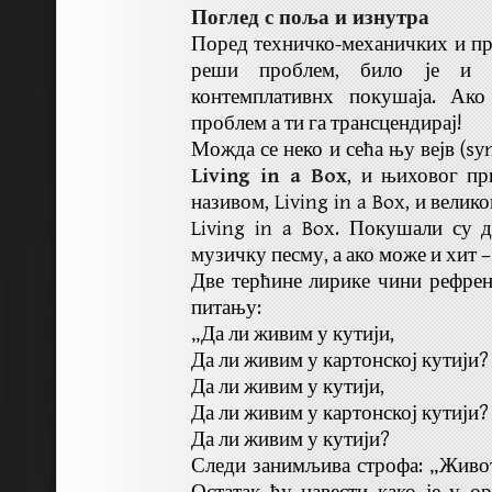
Поглед с поља и изнутра
Поред техничко-механичких и пр
реши проблем, било је и др
контемплативнх покушаја. А
проблем а ти га трансцендирај!
Можда се неко и сећа њу вејв (sy
Living in a Box
, и њиховог пр
називом, Living in a Box, и велико
Living in a Box. Покушали су д
музичку песму, а ако може и хит –
Две терћине лирике чини рефре
питању:
„Да ли живим у кутији,
Да ли живим у картонској кутији?
Да ли живим у кутији,
Да ли живим у картонској кутији?
Да ли живим у кутији?
Следи занимљива строфа: „Живо