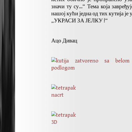
значи ту су…“ Тема која завређу
нашој кући једна од тих кутија је 
„УКРАСИ ЗА ЈЕЛКУ !“
Ацо Дивац