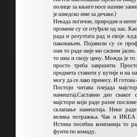
полице за књиге носе називе зан
је шведско име за дечаке.)
Некада логичне, природне и интег
промене су се отуђиле од нас. Ка
рада и резултата рад и своје људ
паковањем. Појавили су се про
они то раде није ми сасвим јасно.
то има и своју цену. Можда је то
просто треба завршити. Просто
предмета ставити у кутије и на н
могу да се лако пренесу. И готова 
Постоји читава плејада мајсто
намештај.Саставни део сваког 
мајстори који раде разне послове
склапање намештаја. Неки раде
велика потражња. Чак и ИКЕА 
Истина посебна компанија то ра
фунти по комаду.