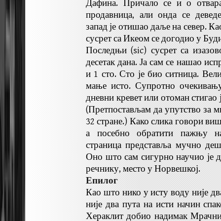
Дафина. Причало се и о отвар
продавница, али онда се девед
запад је отишао даље на север. Ка
сусрет са Икеом се догодио у Бу
Последњи (sic) сусрет са изазо
десетак дана. Ја сам се нашао исп
и 1 сто. Сто је био ситница. Вел
мање исто. Супротно очекивању 
дневни кревет или отоман стигао ј
(Претпостављам да упутство за м
32 стране.) Како слика говори ви
а посебно обратити пажњу на
страница представља мучно деш
Оно што сам сигурно научио је д
речнику, место у Норвешкој.
Епилог
Као што нико у исту воду није дв
није два пута на исти начин спак
Хераклит добио надимак Мрачни