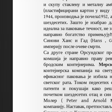
и скупу стаклену и металну ам
(пластифицирани картон у виду т
1944, производња је почела1952, 
шездесетих. Зашто је изабрао д
идеална за паковање течност, не зн
направио богатство примењујућ
Синови Ханс и Гад (Hans , Ga
империју после очеве смрти.
Са друге стране Орсундског пр
комшија је направио праву ре
бродским контејнерима.
Мерс
контејнерска компанија на све
ефикасног паковања је избила 
светског рата. Током педесетих 
патенти и покушаји како ре
почетком шездесетих отац и си
Молер ( Peter and Arnold Ma
компанију. Наставак, претпоставља