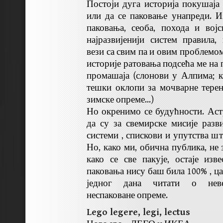
Постоји дуга историја покушаја
или да се паковање унапреди. Из
паковања, сеоба, похода и вој
најразвијенији систем правила,
вези са свим па и овим проблемо
историје ратовања подсећа ме на 
промашаја (слонови у Алпима; к
тешки оклопи за мочварне терен
зимске опреме…)
Но окренимо се будућности. Ас
да су за свемирске мисије раз
системи , спискови и упутства шта
Но, како ми, обична публика, не
како се све пакује, остаје изв
паковања нису баш била 100% , ц
једног дана читати о неве
неспаковане опреме.
Lego legere, legi, lectus