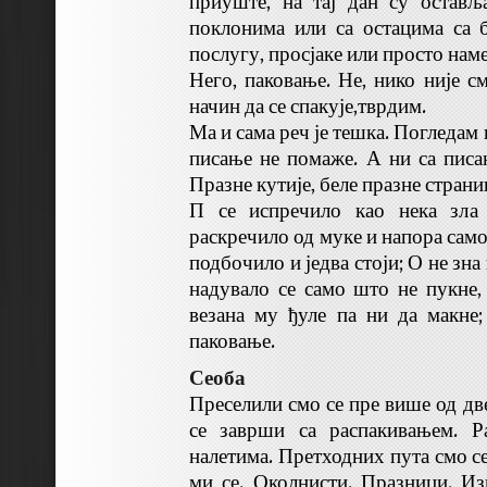
приуште, на тај дан су остављ
поклонима или са остацима са 
послугу, просјаке или просто нам
Него, паковање. Не, нико није с
начин да се спакује,тврдим.
Ма и сама реч је тешка. Погледам н
писање не помаже. А ни са пис
Празне кутије, беле празне страни
П се испречило као нека зла
раскречило од муке и напора само
подбочило и једва стоји; О не зна 
надувало се само што не пукне,
везана му ђуле па ни да макне
паковање.
Сеоба
Преселили смо се пре више од две
се заврши са распакивањем. Р
налетима. Претходних пута смо с
ми се. Околнисти. Празници. И