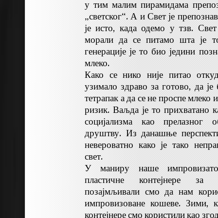
у тим малим пирамидама препоз
„светског“. А и Свет је препознав
је исто, када одемо у тзв. Свет
морали да се питамо шта је т
генерације је то био једини позн
млеко.
Како се нико није питао откуд
узимало здраво за готово, да је
тетрапак а да се не проспе млеко 
ризик. Ваљда је то прихватано к
социјализма као прелазног о
друштву. Из данашње перспект
невероватно како је тако непр
свет.
У маниру наше импровизатор
пластичне контејнере за п
позајмљивали смо да нам кори
импровизоване кошеве. Зими, к
контејнере смо користили као згод