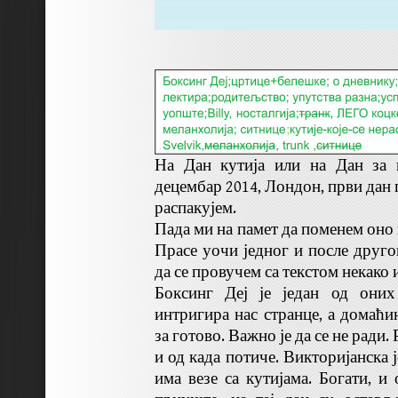
На Дан кутија или на Дан за к
децембар 2014, Лондон, први дан 
распакујем.
Пада ми на памет да поменем оно 
Прасе уочи једног и после друго
да се провучем са текстом некако
Боксинг Деј је један од оних
интригира нас странце, а домаћи
за готово. Важно је да се не ради.
и од када потиче. Викторијанска ј
има везе са кутијама. Богати, и