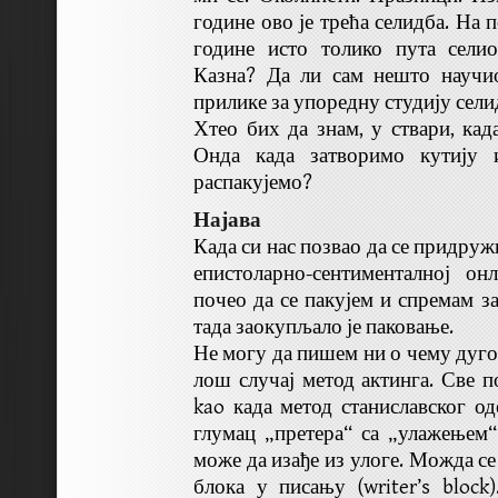
године ово је трећа селидба. На 
године исто толико пута сели
Казна? Да ли сам нешто научи
прилике за упоредну студију сели
Хтео бих да знам, у ствари, кад
Онда када затворимо кутију 
распакујемо?
Најава
Када си нас позвао да се придруж
епистоларно-сентименталној он
почео да се пакујем и спремам з
тада заокупљало је паковање.
Не могу да пишем ни о чему дуго
лош случај метод актинга. Све п
kao када метод станиславског од
глумац „претера“ са „улажењем“ 
може да изађе из улоге. Можда се
блока у писању (writer’s block