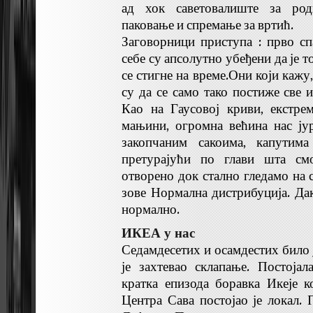
ад хок саветовалиште за род
паковање и спремање за вртић.
Заговорници приступа : прво сп
себе су апсолутно убеђени да је т
се стигне на време.Они који кажу,
су да се само тако постиже све 
Као на Гаусовој криви, екстр
мањини, огромна већина нас ју
закопчаним сакоима, капутим
претурајући по глави шта смо
отворено док стално гледамо на с
зове Нормална дистрибуција. Дакл
нормално.
ИКЕА у нас
Седамдесетих и осамдестих било ј
је захтевао склапање. Постојал
кратка епизода боравка Икеје к
Центра Сава постојао је локал. 