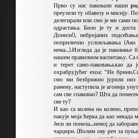
Прво су нас паковали наши
ро
преузели ту обавезу и мисију. П
делегирали или смо је ми сами п
одрастања. Било је ту и доста
Донеси!), небројаних подсећањ
поприлично условљавања (Ако 
нема…).Изгледа да је паковање б
нашем правилном васпитању. Са 
и терет само-паковања.као да 
охрабрујућег ехоа: “Не брини.Св
смо ми безбрижно јурили низ 
рамену, наступила је агонија ун
сам све спаковао? Шта да понесем
све ту?
И као са колена на колено, препо
пакује моја ћерка да као некада
Јеси ли понела…немој да заборави
чарџери. (Волим ову реч за пуњач