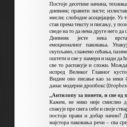
Постоје десетине начина, техника
дневник; правити листе; излистав
мисли; слободне асоцијације. Уз
став према тексту и писању, у поз
сведе на то да нема друге него да 
Дневник јесте нека врста 
емоционалног паковања. Упаку
скупљамо, слажемо сећања, пазимо
оштети и све у намери и нади да 
све то распакује и сложи. Можда
испред Великог Главног кусто
Видим ово писање као за неки 
данас модерни дропбокс (Dropbox
„Антилопу за понети, и све од
Кажем, не нико није смислио д
спакује пре свега себе и своје ства
постоји прави и добар начин? 
мајстора паковања речи – сва ср