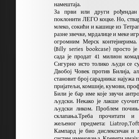
намештаја.
За први или други рођендан
поклонити ЛЕГО коцке. Но, ства
млеко, сокићи и кашице из Тетрап
разне звечке, мрдалице и меке иг
огромним Мерск контејнерима.
(Billy series bookcase) просто ј
сада је продат 41 милион комад
Сигурно исто толико људи се с
Двобој Човек против Билија, а
становит број сарадника: најужа 
пријатељи, комшије, кумови, пр
Били је бар име које звучи антр
људски. Некако је лакше суочит
људски ликом. Проблем почињ
склапања.Треба прочитати и 
жељеног предмета: Liatrop,Tof
Кампард је био дислексичан и з
систем именовања. Кревети имају