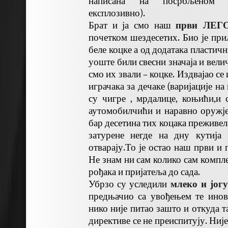
написана на посрбљеном ен
експлозивно).
Брат и ја смо наш
први ЛЕГ
почетком шездесетих. Био је при
беле коцке а од додатака пластич
уоште били свесни значаја и вели
смо их звали – коцке. Издвајао с
играчака за дечаке (варијације на
су чигре , мрдалице, коњићи,и
аутомобилчићи и наравно оружје
бар десетина тих коцака преживел
затурене негде на дну кутија
отварају.То је остао наш први и
Не знам ни сам колико сам компл
рођака и пријатеља до сада.
Убрзо су уследили
млеко и јог
предњачио са увођењем те инов
нико није питао зашто и откуда т
директиве се не преиспитују. Ниј