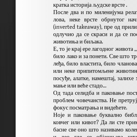
кратка историја људске врсте .
После два и по миленијума рел
лова, неке врсте обрнутог на
(inverted takeaway), пре од прили
одлучио да се скраси и да се по
животиња и биљака.
Е, то је крај ере лагодног живота „
било лако и за понети. Све што тре
леђа, било властита, било члано
или неке припитомљене животињ
посуђе, алатке, намештај, залихе
мање или веће стадо…
Од тада селидба и паковање пост
проблем човечанства. Не претру
фокус посматрања и видећете.
Ноје и паковање буквално библ
ковчег или кивот? Да ли сте прим
басне све оно што називамо кол