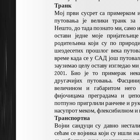
Транк
Мој први сусрет са примерком 
путовања је велики транк за 
Нешто, до тада познато ми, само 
остави једне моје пријатељиц
родитељима који су по природи
шездесетих прошлог века путова
време када се у САД још путовал
заузимао целу оставу изгледао ми 
2001. Био је то примерак не
другачијих путовања. Фасцин
величином и габаритом него
фијочицама преградама и џеп
потпуно пригрлили ранчеве и рук
насупрот меком, флексибилном и
Транспортна
Војни сандуци су давно нестал
сећам се војника који су ишли на