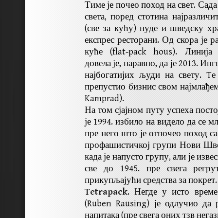
Тиме је почео поход на свет. Са
света, поред стотина најразличи
(све за кућу) нуде и шведску хр
експрес ресторани. Од скора је р
куће (flat-pack hous). Линија
довела је, наравно, да је 2013. Ин
најбогатијих људи на свету. T
препустио бизнис свом најмлађем
Kamprad).
На том сјајном путу успеха посто
је 1994. избило на видело да се 
пре него што је отпочео поход с
профашистичкој групи Нови Шве
када је напусто групу, али је изве
све до 1945. пре свега регру
прикупљајући средства за покрет.
Tetrapack
. Негде у исто врем
(Ruben Rausing) је одлучио да
напитака (пре свега оних тзв нега