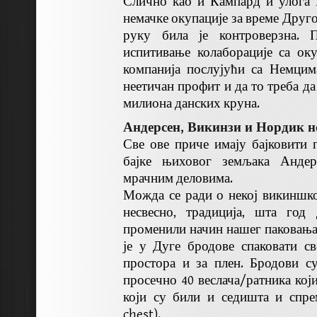
Слично као и Кампард и улога 
немачке окупације за време Друго
руку била је контроверзна. П
испитивање колаборације са ок
компанија послујући са Немцим
неетичан профит и да то треба да
милиона данских круна.
Андерсен, Викинзи и Нордик н
Све ове приче имају бајковити 
бајке њиховог земљака Андер
мрачним деловима.
Можда се ради о некој викиншкој
несвесно, традиција, шта год
променили начин нашег паковања 
је у Дуге бродове спаковати св
простора и за плен. Бродови с
просечно 40 веслача/ратника кој
који су били и седишта и спре
chest).