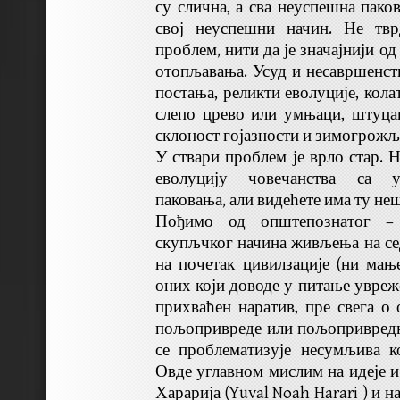
су слична, а сва неуспешна пако
свој неуспешни начин. Не тв
проблем, нити да је значајнији о
отопљавања. Усуд и несавршенств
постања, реликти еволуције, кола
слепо црево или умњаци, штуца
склоност гојазности и зимогрожљ
У ствари проблем је врло стар. 
еволуцију човечанства са 
паковања, али видећете има ту не
Пођимо од општепознатог – 
скупљчког начина живљења на се
на почетак цивилзације (ни мањ
оних који доводе у питање увр
прихваћен наратив, пре свега о
пољопривреде или пољопривредн
се проблематизује несумљива к
Овде углавном мислим на идеје и
Харарија (Yuval Noah Harari ) и 