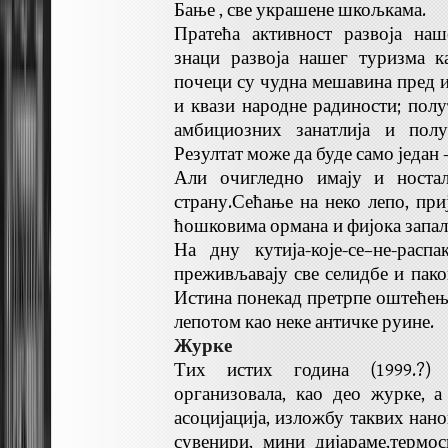
Бање , све украшене шкољкама.
Пратећа активност развоја на
знаци развоја нашег туризма к
почеци су чудна мешавина пред 
и квази народне радиности; пол
амбициозних занатлија и полу
Резултат може да буде само један 
Али очигледно имају и носта
страну.Сећање на неко лепо, при
ћошковима ормана и фијока запал
На дну кутија-које-се–не-расп
преживљавају све селидбе и пако
Истина понекад претрпе оштећења
лепотом као неке античке руине.
Журке
Тих истих година (1999.?) 
организовала, као део журке, 
асоцијација, изложбу таквих нан
сувенири, мини дијараме,термос