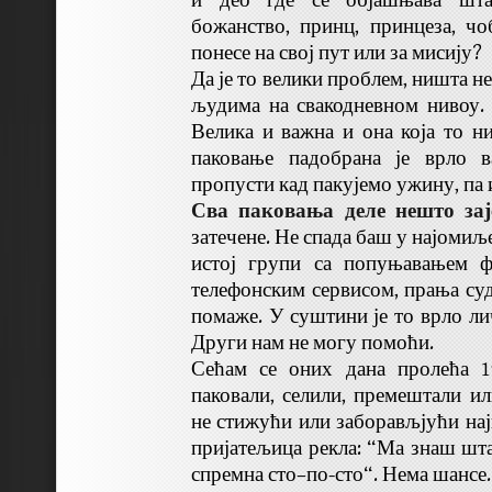
и део где се објашњава шта 
божанство, принц, принцеза, чоб
понесе на свој пут или за мисију?
Да је то велики проблем, ништа 
људима на свакодневном нивоу. 
Велика и важна и она која то ни
паковање падобрана је врло 
пропусти кад пакујемо ужину, па 
Сва паковања деле нешто зај
затечене. Не спада баш у најомиље
истој групи са попуњавањем ф
телефонским сервисом, прања суд
помаже. У суштини је то врло ли
Други нам не могу помоћи.
Сећам се оних дана пролећа 1
паковали, селили, премештали ил
не стижући или заборављјући најв
пријатељица рекла: “Ма знаш шта
спремна сто–по-сто“. Нема шансе.