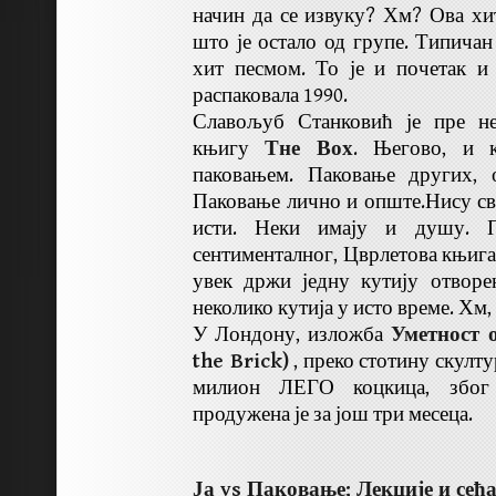
начин да се извуку? Хм? Ова хит
што је остало од групе. Типичан
хит песмом. То је и почетак и 
распаковала 1990.
Славољуб Станковић је пре не
књигу
Тне Вох
. Његово, и к
паковањем. Паковање других, 
Паковање лично и опште.Нису с
исти. Неки имају и душу. П
сентименталног, Цврлетова књига
увек држи једну кутију отворе
неколико кутија у исто време. Хм
У Лондону, изложба
Уметност 
the Brick)
, преко стотину скулт
милион ЛЕГО коцкица, због 
продужена је за још три месеца.
Ја vs Паковање; Лекције и сећ