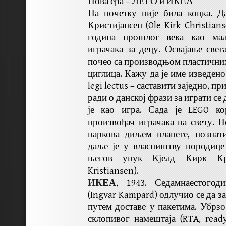
Нова ера – ЛЕГО и ИКЕА
На почетку није била коцка. Д
Кристијансен (Ole Kirk Christian
година прошлог века као мал
играчака за децу. Освајање света
почео са производњом пластичн
циглица. Кажу да је име изведено
legi lectus – саставити заједно, п
ради о данској фрази за играти се
је као игра. Сада је LEGO ко
произвођач играчака на свету. П
паркова диљем планете, познат
даље је у власништву породице
његов унук Кјелд Кирк Кри
Kristiansen).
ИКЕА
, 1943. Седамнаестого
(Ingvar Kampard) одлучио се да з
путем доставe у пакетима. Убрзо
склопивог намештаја (RTA, ready