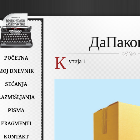
ДаПако
К
POČETNA
утија 1
MOJ DNEVNIK
SEĆANJA
RAZMIŠLJANJA
PISMA
FRAGMENTI
KONTAKT