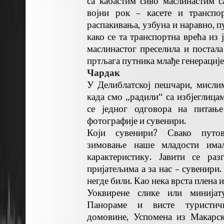
са кабастим сиво маслинастим 
војни рок – касете и транспо
распакивања, узбуна и наравно, п
како се та транспортна врећа из 
маслинастог преселила и поста
пртљага путника млађе генерације
Чардак
У Делиблатској пешчари, мисли
када смо „радили“ са избјеглица
се једног одговора на питање
фотографије и сувенири.
Који сувенири? Свако путова
зимовање наше младости имал
карактеристику. Јавити се ра
пријатељима а за нас – сувенири
негде били. Као нека врста плена и
Уоквирене слике или минијат
Панораме и висте туристич
домовине, Успомена из Макарс