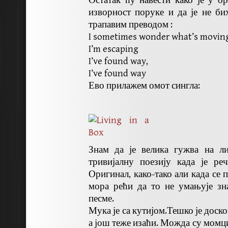
Остатак ћу навести како је у о
изворност поруке и да је не б
трапавим преводом :
I sometimes wonder what’s movin
I’m escaping
I’ve found way,
I’ve found way
Ево прилажем омот сингла:
Знам да је велика гужва на л
тривијалну поезију када је ре
Оригинал, како-тако али када се 
мора рећи да то не умањује зн
песме.
Мука је са кутијом.Тешко је доск
а још теже изаћи. Можда су момц