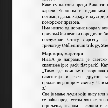
Како су њихови преци Викинзи п
харали Европом и тадашњим 
потомци данас харају индустријо
поморског превоза.
Има нешто од нордик ноара у вез
причом.Ови велики породични биз
послужили Стигу Ларсену за
трилогију (Millennium trilogy, Sti
Мајстори, мајстори
ИКЕА је направила је светско
склапање (pre pack; flat pack). Ка
„Тамо где почиње и завршава с
намештаја и свега другог з
продавница широм света у 42 земљ
3.)
Све је мање људи који нису или к
се наћи пред тестом логике, зна
стрпљења, званом – склопити с