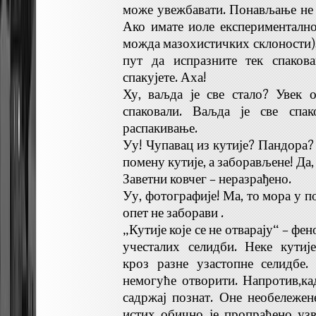
може увежбавати. Понављање не
Ако имате иоле експериментално
можда мазохистичких склоности),
пут да испразните тек спаков
спакујете. Аха!
Ху, ваљда је све стало? Увек 
спаковали. Ваљда је све спа
распакивање.
Уу! Чупавац из кутије? Пандора? 
помену кутије, а заборављене! Да,
Заветни ковчег – неразрађено.
Уу, фотографије! Ма, то мора у п
опет не заборави .
„Кутије које се не отварају“ – ф
учесталих селидби. Неке кутиј
кроз разне узастопне селидбе.
немогуће отворити. Напротив,кад
садржај познат. Оне необележен
истих обично је пропраћено узв