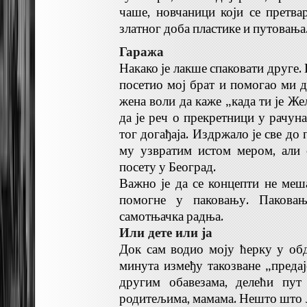
чаше, новчаници који се претва
златног доба пластике и путовања
Гаража
Накако је лакше спаковати друге. 
посетио мој брат и помогао ми д
жена воли да каже „када ти је Ж
да је реч о прекретници у рачун
тог догађаја. Издржало је све до п
му узвратим истом мером, али 
посету у Београд.
Важно је да се концепти не меш
помогне у паковању. Паковањ
самотњачка радња.
Или дете или ја
Док сам водио моју ћерку у об
минута између такозване „предај
другим обавезама, делећи пут
родитељима, мамама. Нешто што 